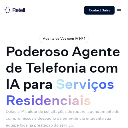
Contact Sales
Agente de Voz com IA Nº 1
Poderoso Agente
de Telefonia com
IA para
Serviços
Residenciais
Deixe a IA cuidar de solicitações de reparo, agendamento de
compromissos e despacho de emergência enquanto sua
equipe foca na prestação do serviço.