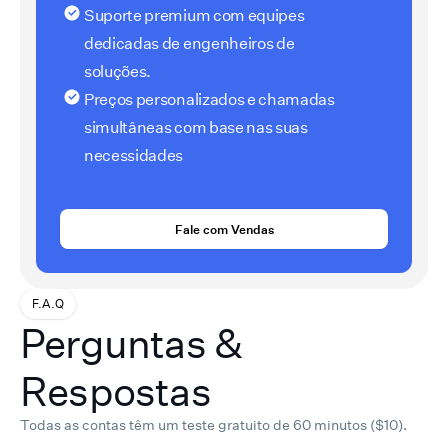
Suporte premium com equipes
dedicadas de engenheiros de
soluções.
Preços personalizados e chamadas
simultâneas com base nas suas
necessidades
Fale com Vendas
F.A.Q
Perguntas &
Respostas
Todas as contas têm um teste gratuito de 60 minutos ($10).