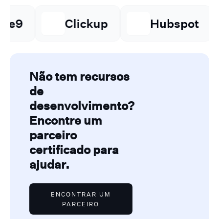
Clickup
Hubspot
⁠Go H
Não tem recursos
de
desenvolvimento?
Encontre um
parceiro
certificado para
ajudar.
ENCONTRAR UM
PARCEIRO