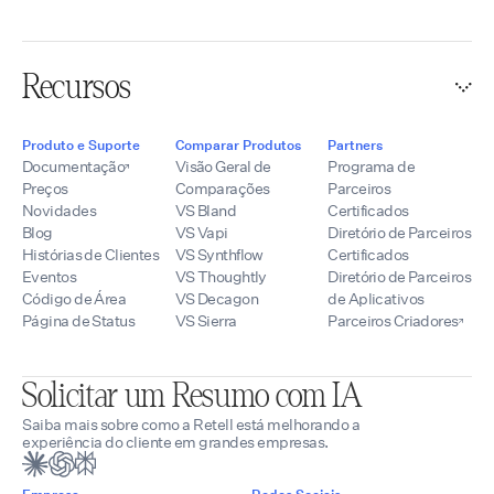
Recursos
Produto e Suporte
Comparar Produtos
Partners
Documentação
Visão Geral de
Programa de
Preços
Comparações
Parceiros
Novidades
VS Bland
Certificados
Blog
VS Vapi
Diretório de Parceiros
Histórias de Clientes
VS Synthflow
Certificados
Eventos
VS Thoughtly
Diretório de Parceiros
Código de Área
VS Decagon
de Aplicativos
Página de Status
VS Sierra
Parceiros Criadores
Solicitar um Resumo com IA
Saiba mais sobre como a Retell está melhorando a
experiência do cliente em grandes empresas.
Empresa
Redes Sociais