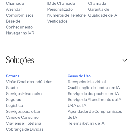
Chamada
ID de Chamada
Chamada
Agendar
Personalizado
Garantia de
Compromissos
Números de Telefone
Qualidade de IA
Base de
Verificados
Conhecimento
Navegar no IVR
Soluções
Setores
Casos de Uso
Visão Geral das Indústrias
Recepcionista virtual
Saúde
Qualificação de leads com IA
Serviços Financeiros
Serviço de despacho com IA
Seguros
Serviço de Atendimento de IA
Logística
URA de IA
Serviços para o Lar
Agendador de Compromissos
Varejo e Consumo
de IA
Viagens e Hotelaria
Telemarketing de IA
Cobrança de Dívidas