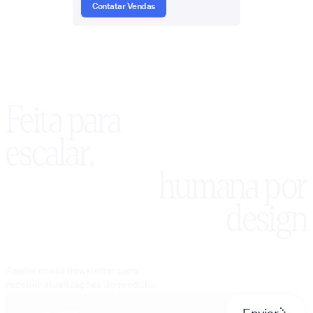
Contatar Vendas
Feita para
escalar,
humana por
design
Assine nossa newsletter para
receber atualizações do produto.
Enviar