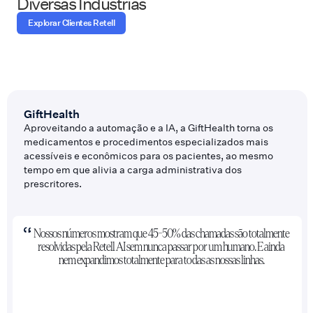
Diversas Indústrias
Explorar Clientes Retell
GiftHealth
Aproveitando a automação e a IA, a GiftHealth torna os
medicamentos e procedimentos especializados mais
acessíveis e econômicos para os pacientes, ao mesmo
tempo em que alivia a carga administrativa dos
prescritores.
Nossos números mostram que 45-50% das chamadas são totalmente
resolvidas pela Retell AI sem nunca passar por um humano. E ainda
nem expandimos totalmente para todas as nossas linhas.