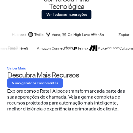
Tecnológica
Ver Todas as Integrações
Hubspot
Twilio
Vonage
Go High Level
n8n
Zapier
esys
Five9
Amazon Connect
Telnyx
Make
Cal.com
Saiba Mais
Descubra Mais Recursos
Visão geral dos concorrentes
Explore como o Retell AI pode transformar cada parte das
suas operações de chamada. Veja a gama completa de
recursos projetados para automação mais inteligente,
melhor eficiência e experiência aprimorada do cliente.