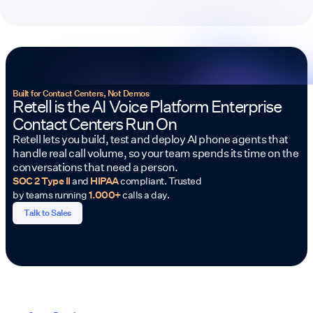
Built for Contact Centers, Not Demos
Retell is the AI Voice Platform Enterprise
Contact Centers Run On
Retell lets you build, test and deploy AI phone agents that
handle real call volume, so your team spends its time on the
conversations that need a person.
SOC 2 Type II
and
HIPAA
compliant. Trusted
by teams running
1.000+
calls a day.
Talk to Sales