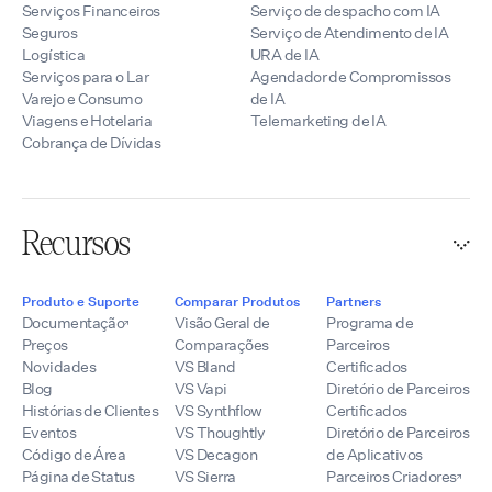
Serviços Financeiros
Serviço de despacho com IA
Seguros
Serviço de Atendimento de IA
Logística
URA de IA
Serviços para o Lar
Agendador de Compromissos
Varejo e Consumo
de IA
Viagens e Hotelaria
Telemarketing de IA
Cobrança de Dívidas
Recursos
Produto e Suporte
Comparar Produtos
Partners
Documentação
Visão Geral de
Programa de
Preços
Comparações
Parceiros
Novidades
VS Bland
Certificados
Blog
VS Vapi
Diretório de Parceiros
Histórias de Clientes
VS Synthflow
Certificados
Eventos
VS Thoughtly
Diretório de Parceiros
Código de Área
VS Decagon
de Aplicativos
Página de Status
VS Sierra
Parceiros Criadores