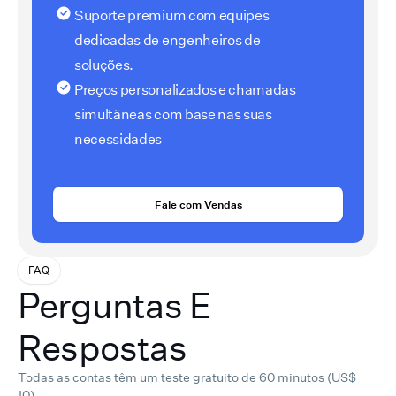
Suporte premium com equipes
dedicadas de engenheiros de
soluções.
Preços personalizados e chamadas
simultâneas com base nas suas
necessidades
Fale com Vendas
FAQ
Perguntas E
Respostas
Todas as contas têm um teste gratuito de 60 minutos (US$
10).