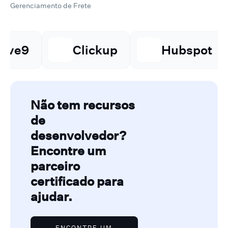
Gerenciamento de Frete
Clickup
Hubspot
⁠Go
Não tem recursos
de
desenvolvedor?
Encontre um
parceiro
certificado para
ajudar.
ENCONTRE UM