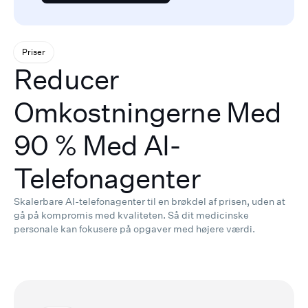
Priser
Reducer
Omkostningerne Med
90 % Med AI-
Telefonagenter
Skalerbare AI-telefonagenter til en brøkdel af prisen, uden at
gå på kompromis med kvaliteten.
Så dit medicinske
personale kan fokusere på opgaver med højere værdi.