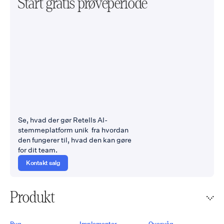
Start gratis prøveperiode
Se, hvad der gør Retells AI-
stemmeplatform unik fra hvordan
den fungerer til, hvad den kan gøre
for dit team.
Kontakt salg
Produkt
Byg
Implementer
Overvåg