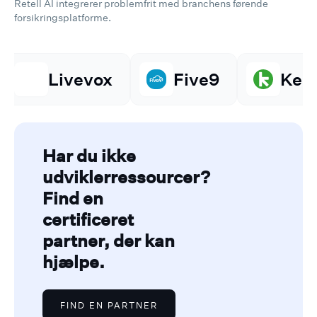
Retell AI integrerer problemfrit med branchens førende
forsikringsplatforme.
ox
Five9
Keap
Ama
Har du ikke
udviklerressourcer?
Find en
certificeret
partner, der kan
hjælpe.
FIND EN PARTNER