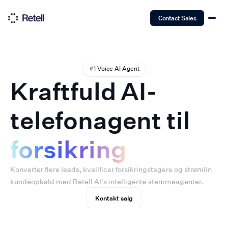
Contact Sales
#1 Voice AI Agent
Kraftfuld AI-
telefonagent til
forsikring
Konverter flere leads, kvalificer forsikringstagere og strømlin
kundeopkald med Retell AI's intelligente stemmeagenter.
Kontakt salg