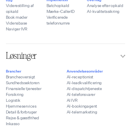
Viderestilling af
Batchopkald
Analyse efter opkald
opkald
Mærke-CallerID
AI-kvalitetssikring
Book møder
Verificerede
Vidensbase
telefonnumre
Naviger IVR
Løsninger
Brancher
Anvendelsesområder
Brancheoversigt
AI-receptionist
Sundhedssektoren
AI-leadkvalificering
Finansielle tjenester
AI-dispatchtjeneste
Forsikring
AI-telefonsvarer
Logistik
AI IVR
Hjemmeservices
AI-bookingagent
Detail & forbruger
AI-telemarketing
Rejse & gæstfrihed
Inkasso