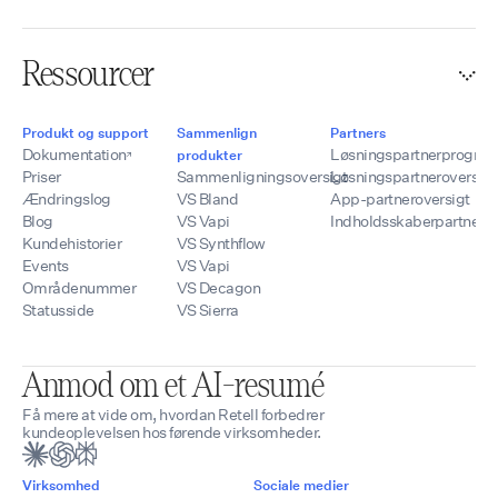
Ressourcer
Produkt og support
Sammenlign
Partners
Dokumentation
Løsningspartnerprogra
produkter
Priser
Sammenligningsoversigt
Løsningspartneroversigt
Ændringslog
VS Bland
App-partneroversigt
Blog
VS Vapi
Indholdsskaberpartnere
Kundehistorier
VS Synthflow
Events
VS Vapi
Områdenummer
VS Decagon
Statusside
VS Sierra
Anmod om et AI-resumé
Få mere at vide om, hvordan Retell forbedrer
kundeoplevelsen hos førende virksomheder.
Virksomhed
Sociale medier