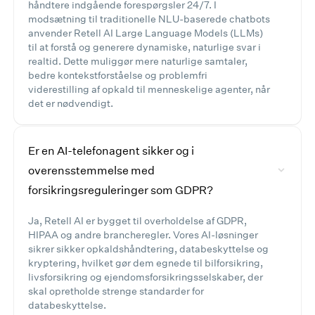
håndtere indgående forespørgsler 24/7. I
modsætning til traditionelle NLU-baserede chatbots
anvender Retell AI Large Language Models (LLMs)
til at forstå og generere dynamiske, naturlige svar i
realtid. Dette muliggør mere naturlige samtaler,
bedre kontekstforståelse og problemfri
viderestilling af opkald til menneskelige agenter, når
det er nødvendigt.
Er en AI-telefonagent sikker og i
overensstemmelse med
forsikringsreguleringer som GDPR?
Ja, Retell AI er bygget til overholdelse af GDPR,
HIPAA og andre brancheregler. Vores AI-løsninger
sikrer sikker opkaldshåndtering, databeskyttelse og
kryptering, hvilket gør dem egnede til bilforsikring,
livsforsikring og ejendomsforsikringsselskaber, der
skal opretholde strenge standarder for
databeskyttelse.