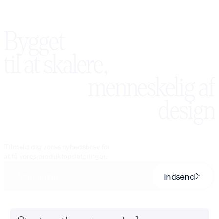
Bygget
til at skalere,
menneskelig af
design
Tilmeld dig vores nyhedsbrev for
at få vores produktopdateringer.
Indsend