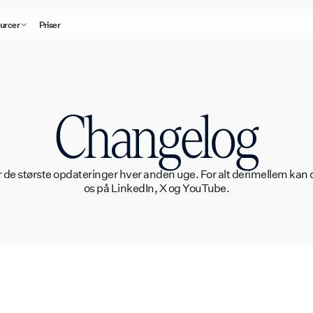
urcer
Priser
Changelog
r de største opdateringer hver anden uge. For alt derimellem kan 
os på LinkedIn, X og YouTube.