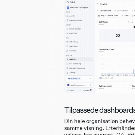
Tilpassede dashboard
Din hele organisation behøve
samme visning. Efterhånd
vokser, har support, QA, drif