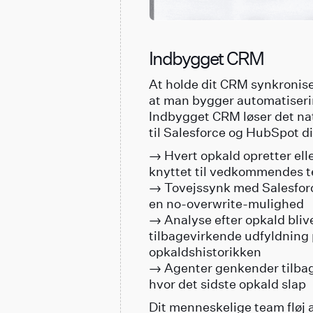
Indbygget CRM
At holde dit CRM synkronise
at man bygger automatiserin
Indbygget CRM løser det nat
til Salesforce og HubSpot d
→ Hvert opkald opretter ell
knyttet til vedkommendes 
→ Tovejssynk med Salesfor
en no-overwrite-mulighed
→ Analyse efter opkald blive
tilbagevirkende udfyldning p
opkaldshistorikken
→ Agenter genkender tilbag
hvor det sidste opkald slap
Dit menneskelige team fløj a