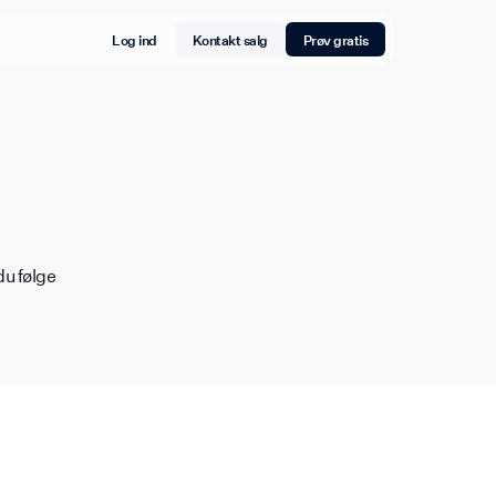
Log ind
Kontakt salg
Prøv gratis
du følge