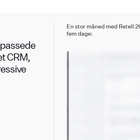
En stor måned med Retell 2
fem dage:
ilpassede
et CRM,
ressive