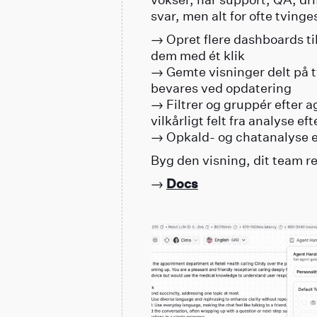
svar, men alt for ofte tving
→ Opret flere dashboards til
dem med ét klik
→ Gemte visninger delt på t
bevares ved opdatering
→ Filtrer og gruppér efter a
vilkårligt felt fra analyse ef
→ Opkald- og chatanalyse e
Byg den visning, dit team re
→
Docs