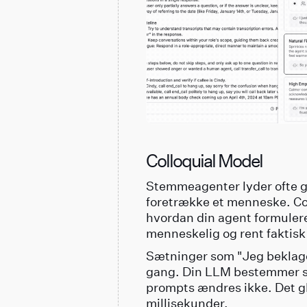
Colloquial Model
Stemmeagenter lyder ofte god
foretrække et menneske. Col
hvordan din agent formulerer
menneskelig og rent faktisk
Sætninger som "Jeg beklager
gang. Din LLM bestemmer st
prompts ændres ikke. Det gl
millisekunder.