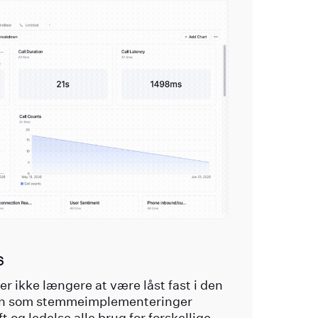
s
r ikke længere at være låst fast i den
en som stemmeimplementeringer
t og ledelse alle brug for forskellige