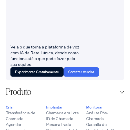
Veja o que torna a plataforma de voz
com IA da Retell única, desde como
funciona até o que pode fazer pela
sua equipe.
Experimente Gratuitamente
Contatar Vendas
Produto
Criar
Implantar
Monitorar
Transferência de
Chamada em Lote
Análise Pós-
Chamada
ID de Chamada
Chamada
Agendar
Personalizado
Garantia de