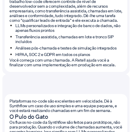
trabalho low-code oferecem controle de nível de
desenvolvedor sem a complexidade, além de recursos
empresariais, como transferência assistida, chamadas em lote,
análises e conformidade, tudo integrado. Dê-lhe uma tarefa
como "qualificar leads de entrada" e ele executa a chamada.
LLMs personalizados e integração de banco de dados, não
apenas fluxos prontos
Transferência assistida, chamadas em lote e tronco SIP
incluídos
Análises pós-chamada e testes de simulação integrados
HIPAA, SOC 2 e GDPR em todos os planos
Você começa com uma chamada. A Retell ajuda você a
finalizar com uma implementação em produção em escala.
Plataformas no-code são excelentes em velocidade. Dê à
Synthflow um caso de uso simples e uma equipe pequena, e
você estará realizando chamadas em um fim de semana.
O Pulo do Gato
Os fluxos no-code da Synthflow são feitos para protótipos, não
para produção. Quando o volume de chamadas aumenta, você
encontra barreiras. Isso significa sem LLMs personalizados,