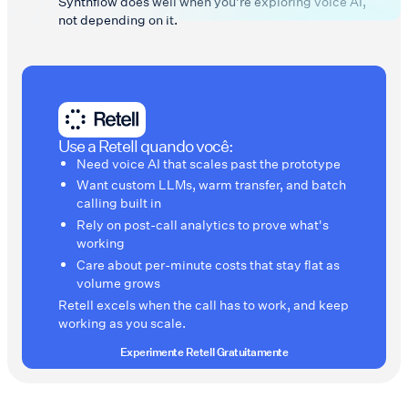
Synthflow does well when you're exploring voice AI,
not depending on it.
Use a Retell quando você:
Need voice AI that scales past the prototype
Want custom LLMs, warm transfer, and batch
calling built in
Rely on post-call analytics to prove what's
working
Care about per-minute costs that stay flat as
volume grows
Retell excels when the call has to work, and keep
working as you scale.
Experimente Retell Gratuitamente