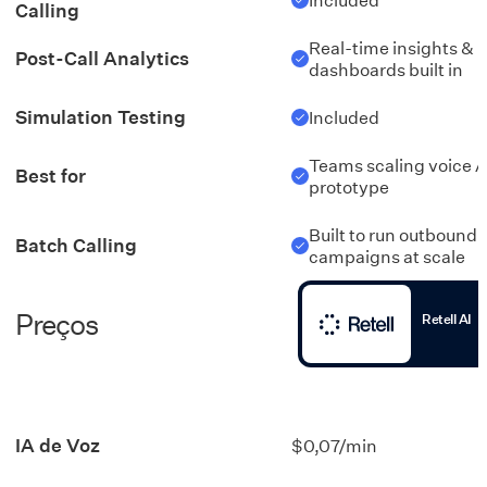
Calling
Real-time insights &
Post-Call Analytics
dashboards built in
Simulation Testing
Included
Teams scaling voice A
Best for
prototype
Built to run outbound c
Batch Calling
campaigns at scale
Preços
Retell AI
IA de Voz
$0,07/min