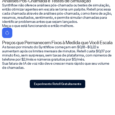
Análises Pós-Chamada e Testes de Simulação
Synthflow não oferece análises pós-chamada ou testes de simulação,
então otimizar agentes em escala se torna um palpite. Retell processa
cada chamada através de análises pós-chamada, como itens de ação,
resumos, resultados, sentimento, e permite simular chamadas para
identificar problemas antes que sejam lançados.
Meça o que está funcionando e então melhore.
Preços que Permanecem Fixos à Medida que Você Escala
As taxas por minuto do Synthflow começam em $0,18–$0,22 e
aumentam após os limites mensais de minutos. Retell custa $0,07 por
minuto fixo, sem surpresas, sem taxas de plataforma, com números de
telefone por $2/mês e números gratuitos por $5/mês.
Sua fatura de IA de voz não deve crescer mais rápido que seu volume
de chamadas.
Experimente Retell Gratuitamente