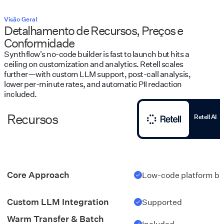
Visão Geral
Detalhamento de Recursos, Preços e
Conformidade
Synthflow's no-code builder is fast to launch but hits a
ceiling on customization and analytics. Retell scales
further—with custom LLM support, post-call analysis,
lower per-minute rates, and automatic PII redaction
included.
Recursos
Retell AI
Core Approach
Low-code platform buil
Custom LLM Integration
Supported
Warm Transfer & Batch
Included