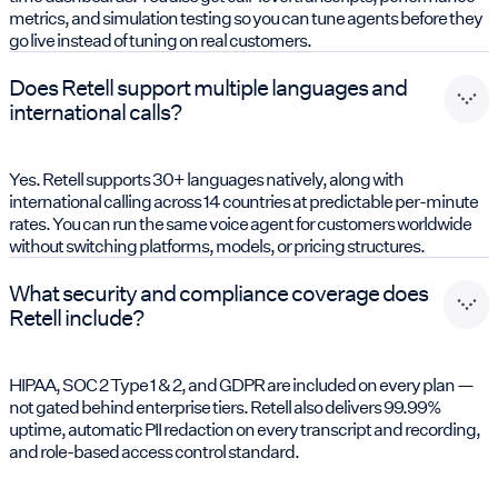
metrics, and simulation testing so you can tune agents before they
go live instead of tuning on real customers.
Does Retell support multiple languages and
international calls?
Yes. Retell supports 30+ languages natively, along with
international calling across 14 countries at predictable per-minute
rates. You can run the same voice agent for customers worldwide
without switching platforms, models, or pricing structures.
What security and compliance coverage does
Retell include?
HIPAA, SOC 2 Type 1 & 2, and GDPR are included on every plan —
not gated behind enterprise tiers. Retell also delivers 99.99%
uptime, automatic PII redaction on every transcript and recording,
and role-based access control standard.