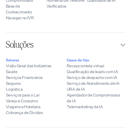
Compromissos
Números de Telefone
Qualidade de IA
Base de
Verificados
Conhecimento
Navegar no IVR
Soluções
Setores
Casos de Uso
Visão Geral das Indústrias
Recepcionista virtual
Saúde
Qualificação de leads com IA
Serviços Financeiros
Serviço de despacho com IA
Seguros
Serviço de Atendimento de IA
Logística
URA de IA
Serviços para o Lar
Agendador de Compromissos
Varejo e Consumo
de IA
Viagens e Hotelaria
Telemarketing de IA
Cobrança de Dívidas