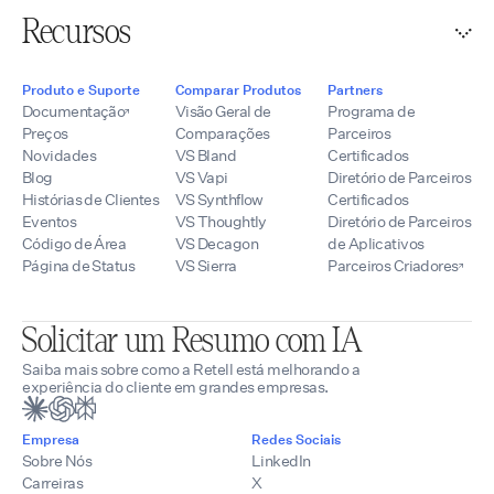
Recursos
Produto e Suporte
Comparar Produtos
Partners
Documentação
Visão Geral de
Programa de
Preços
Comparações
Parceiros
Novidades
VS Bland
Certificados
Blog
VS Vapi
Diretório de Parceiros
Histórias de Clientes
VS Synthflow
Certificados
Eventos
VS Thoughtly
Diretório de Parceiros
Código de Área
VS Decagon
de Aplicativos
Página de Status
VS Sierra
Parceiros Criadores
Solicitar um Resumo com IA
Saiba mais sobre como a Retell está melhorando a
experiência do cliente em grandes empresas.
Empresa
Redes Sociais
Sobre Nós
LinkedIn
Carreiras
X