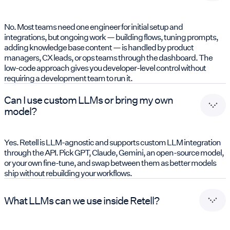
No. Most teams need one engineer for initial setup and
integrations, but ongoing work — building flows, tuning prompts,
adding knowledge base content — is handled by product
managers, CX leads, or ops teams through the dashboard. The
low-code approach gives you developer-level control without
requiring a development team to run it.
Can I use custom LLMs or bring my own
model?
Yes. Retell is LLM-agnostic and supports custom LLM integration
through the API. Pick GPT, Claude, Gemini, an open-source model,
or your own fine-tune, and swap between them as better models
ship without rebuilding your workflows.
What LLMs can we use inside Retell?