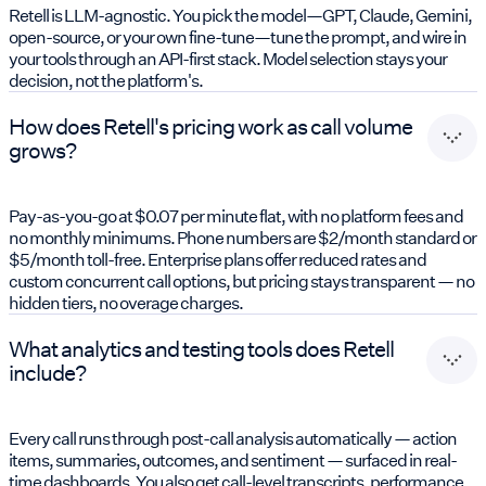
Retell is LLM-agnostic. You pick the model—GPT, Claude, Gemini,
open-source, or your own fine-tune—tune the prompt, and wire in
your tools through an API-first stack. Model selection stays your
decision, not the platform's.
How does Retell's pricing work as call volume
grows?
Pay-as-you-go at $0.07 per minute flat, with no platform fees and
no monthly minimums. Phone numbers are $2/month standard or
$5/month toll-free. Enterprise plans offer reduced rates and
custom concurrent call options, but pricing stays transparent — no
hidden tiers, no overage charges.
What analytics and testing tools does Retell
include?
Every call runs through post-call analysis automatically — action
items, summaries, outcomes, and sentiment — surfaced in real-
time dashboards. You also get call-level transcripts, performance