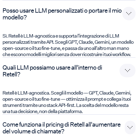
Posso usare LLM personalizzati o portare il mio
modello?
Sì. Retell è LLM-agnostica e supporta l'integrazione di LLM
personalizzati tramite API. Scegli GPT, Claude, Gemini, un modello
open-source o il tuo fine-tune, e passa da uno all'altro man mano
che escono modelli migliori senza dover ricostruire i tuoi workflow.
Quali LLM possiamo usare all'interno di
Retell?
Retell è LLM-agnostica. Scegli il modello — GPT, Claude, Gemini,
open-source o il tuo fine-tune — ottimizza il prompt e collega i tuoi
strumenti tramite uno stack API-first. La scelta del modello resta
una tua decisione, non della piattaforma.
Come funziona il pricing di Retell all'aumentare
del volume di chiamate?