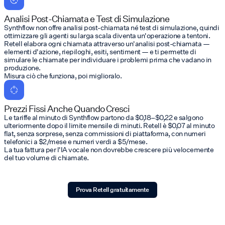
Analisi Post-Chiamata e Test di Simulazione
Synthflow non offre analisi post-chiamata né test di simulazione, quindi
ottimizzare gli agenti su larga scala diventa un'operazione a tentoni.
Retell elabora ogni chiamata attraverso un'analisi post-chiamata —
elementi d'azione, riepiloghi, esiti, sentiment — e ti permette di
simulare le chiamate per individuare i problemi prima che vadano in
produzione.
Misura ciò che funziona, poi miglioralo.
Prezzi Fissi Anche Quando Cresci
Le tariffe al minuto di Synthflow partono da $0,18–$0,22 e salgono
ulteriormente dopo il limite mensile di minuti. Retell è $0,07 al minuto
flat, senza sorprese, senza commissioni di piattaforma, con numeri
telefonici a $2/mese e numeri verdi a $5/mese.
La tua fattura per l'IA vocale non dovrebbe crescere più velocemente
del tuo volume di chiamate.
Prova Retell gratuitamente