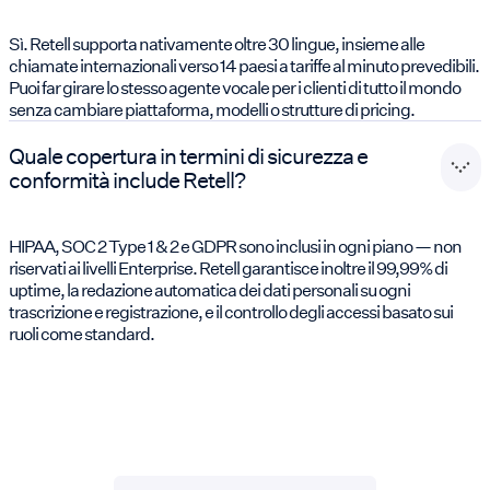
Sì. Retell supporta nativamente oltre 30 lingue, insieme alle
chiamate internazionali verso 14 paesi a tariffe al minuto prevedibili.
Puoi far girare lo stesso agente vocale per i clienti di tutto il mondo
senza cambiare piattaforma, modelli o strutture di pricing.
Quale copertura in termini di sicurezza e
conformità include Retell?
HIPAA, SOC 2 Type 1 & 2 e GDPR sono inclusi in ogni piano — non
riservati ai livelli Enterprise. Retell garantisce inoltre il 99,99% di
uptime, la redazione automatica dei dati personali su ogni
trascrizione e registrazione, e il controllo degli accessi basato sui
ruoli come standard.