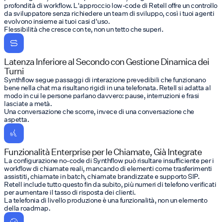
profondità di workflow. L'approccio low-code di Retell offre un controllo
da sviluppatore senza richiedere un team di sviluppo, così i tuoi agenti
evolvono insieme ai tuoi casi d'uso.
Flessibilità che cresce con te, non un tetto che superi.
Latenza Inferiore al Secondo con Gestione Dinamica dei
Turni
Synthflow segue passaggi di interazione prevedibili che funzionano
bene nella chat ma risultano rigidi in una telefonata. Retell si adatta al
modo in cui le persone parlano davvero: pause, interruzioni e frasi
lasciate a metà.
Una conversazione che scorre, invece di una conversazione che
aspetta.
Funzionalità Enterprise per le Chiamate, Già Integrate
La configurazione no-code di Synthflow può risultare insufficiente per i
workflow di chiamate reali, mancando di elementi come trasferimenti
assistiti, chiamate in batch, chiamate brandizzate e supporto SIP.
Retell include tutto questo fin da subito, più numeri di telefono verificati
per aumentare il tasso di risposta dei clienti.
La telefonia di livello produzione è una funzionalità, non un elemento
della roadmap.