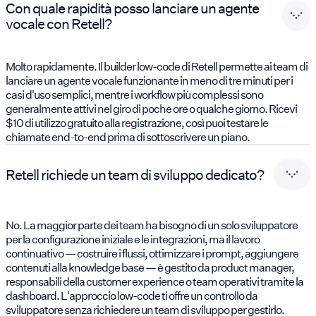
Con quale rapidità posso lanciare un agente
vocale con Retell?
Molto rapidamente. Il builder low-code di Retell permette ai team di
lanciare un agente vocale funzionante in meno di tre minuti per i
casi d'uso semplici, mentre i workflow più complessi sono
generalmente attivi nel giro di poche ore o qualche giorno. Ricevi
$10 di utilizzo gratuito alla registrazione, così puoi testare le
chiamate end-to-end prima di sottoscrivere un piano.
Retell richiede un team di sviluppo dedicato?
No. La maggior parte dei team ha bisogno di un solo sviluppatore
per la configurazione iniziale e le integrazioni, ma il lavoro
continuativo — costruire i flussi, ottimizzare i prompt, aggiungere
contenuti alla knowledge base — è gestito da product manager,
responsabili della customer experience o team operativi tramite la
dashboard. L'approccio low-code ti offre un controllo da
sviluppatore senza richiedere un team di sviluppo per gestirlo.