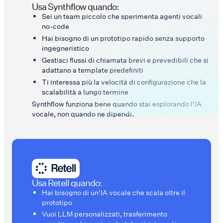
Usa Synthflow quando:
Sei un team piccolo che sperimenta agenti vocali
no-code
Hai bisogno di un prototipo rapido senza supporto
ingegneristico
Gestisci flussi di chiamata brevi e prevedibili che si
adattano a template predefiniti
Ti interessa più la velocità di configurazione che la
scalabilità a lungo termine
Synthflow funziona bene quando stai esplorando l'IA
vocale, non quando ne dipendi.
Usa Retell quando:
Hai bisogno di un'IA vocale che scala oltre il
prototipo
Vuoi LLM personalizzati, trasferimento