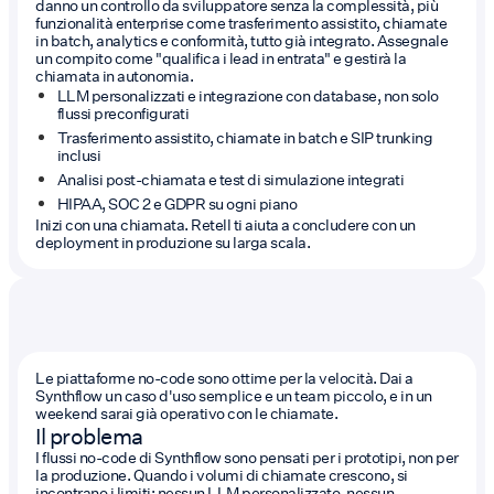
danno un controllo da sviluppatore senza la complessità, più
funzionalità enterprise come trasferimento assistito, chiamate
in batch, analytics e conformità, tutto già integrato. Assegnale
un compito come "qualifica i lead in entrata" e gestirà la
chiamata in autonomia.
LLM personalizzati e integrazione con database, non solo
flussi preconfigurati
Trasferimento assistito, chiamate in batch e SIP trunking
inclusi
Analisi post-chiamata e test di simulazione integrati
HIPAA, SOC 2 e GDPR su ogni piano
Inizi con una chiamata. Retell ti aiuta a concludere con un
deployment in produzione su larga scala.
Le piattaforme no-code sono ottime per la velocità. Dai a
Synthflow un caso d'uso semplice e un team piccolo, e in un
weekend sarai già operativo con le chiamate.
Il problema
I flussi no-code di Synthflow sono pensati per i prototipi, non per
la produzione. Quando i volumi di chiamate crescono, si
incontrano i limiti: nessun LLM personalizzato, nessun