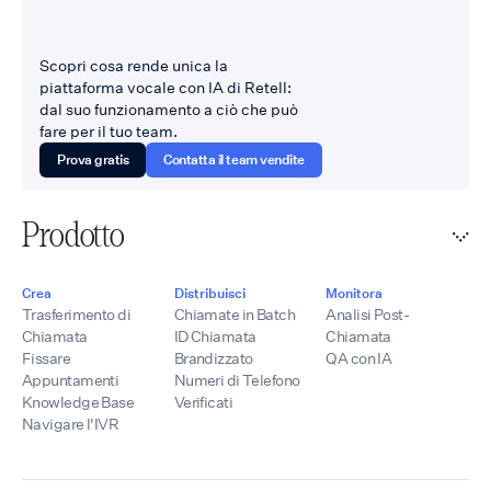
Scopri cosa rende unica la
piattaforma vocale con IA di Retell:
dal suo funzionamento a ciò che può
fare per il tuo team.
Prova gratis
Contatta il team vendite
Prodotto
Crea
Distribuisci
Monitora
Trasferimento di
Chiamate in Batch
Analisi Post-
Chiamata
ID Chiamata
Chiamata
Fissare
Brandizzato
QA con IA
Appuntamenti
Numeri di Telefono
Knowledge Base
Verificati
Navigare l'IVR