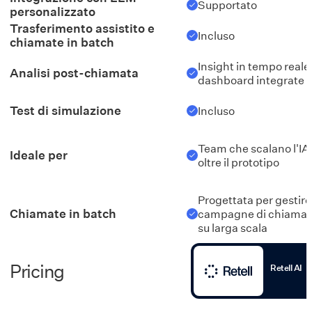
Supportato
personalizzato
Trasferimento assistito e
Incluso
chiamate in batch
Insight in tempo reale
Analisi post-chiamata
dashboard integrate
Test di simulazione
Incluso
Team che scalano l'IA
Ideale per
oltre il prototipo
Progettata per gestire
Chiamate in batch
campagne di chiamate
su larga scala
Pricing
Retell AI