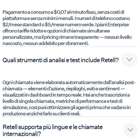
Pagamento a consumo a $0,07 al minuto fisso, senza costi di
piattaforma e senza minimi mensili. I numeri di telefono costano
$2/mese standard o $5/mese numero verde. I piani Enterprise
offrono tariffe ridotte e opzioni di chiamate simultanee
personalizzate, ma il pricing rimane trasparente — nessun livello
nascosto, nessun addebito per sforamenti.
Quali strumenti di analisi e test include Retell?
Ogni chiamata viene elaborata automaticamente dall'analisi post-
chiamata — elementi d'azione, riepiloghi, esiti e sentiment —
visualizzati in dashboard in tempo reale. Hai anche trascrizioni a
livello di singola chiamata, metriche di performance e test di
simulazione, così puoi ottimizzare gli agenti prima che vadano in
produzione anziché farlo su clienti reali.
Retell supporta più lingue e le chiamate
internazionali?