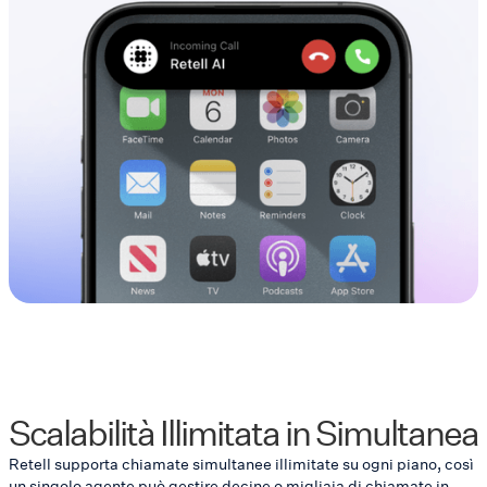
Scalabilità Illimitata in Simultanea
Retell supporta chiamate simultanee illimitate su ogni piano, così
un singolo agente può gestire decine o migliaia di chiamate in