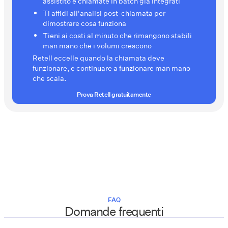
assistito e chiamate in batch già integrati
Ti affidi all'analisi post-chiamata per
dimostrare cosa funziona
Tieni ai costi al minuto che rimangono stabili
man mano che i volumi crescono
Retell eccelle quando la chiamata deve
funzionare, e continuare a funzionare man mano
che scala.
Prova Retell gratuitamente
FAQ
Domande frequenti