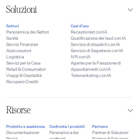
Soluzioni
Settori
Casi d'uso
Panoramica dei Settori
Receptionist con IA
Sanità
Qualificazione dei lead con IA
Servizi Finanziari
Servizio di dispatch con IA
Assicurazioni
Servizio di Segreteria con IA
Logistica
IVR con IA
Servizi per la Casa
Agente per la Fissazione di
Retail & Consumatori
Appuntamenti con IA
Viaggi & Ospitalità
Telemarketing con IA
Recupero Crediti
Risorse
Prodotto e assistenza
Confronta i prodotti
Partners
Documentazione
Panoramica dei
Partner di Soluzioni
Prezzi
confronti
Partner di Soluzioni