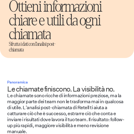
Ottieni informazioni
chiare e utili da ogni
chiamata
Sfrutta i dati con l'analisi post-
chiamata
Panoramica
Le chiamate finiscono. La visibilità no.
Le chiamate sono ricche di informazioni preziose, ma la
maggior parte dei team non le trasforma mai in qualcosa
di utile. L'analisi post-chiamata di Retell ti aiuta a
catturare ciò che è successo, estrarre ciò che conta e
inviare i risultati dove lavora il tuo team. Il risultato: follow-
up più rapidi, maggiore visibilità e meno revisione
manuale.