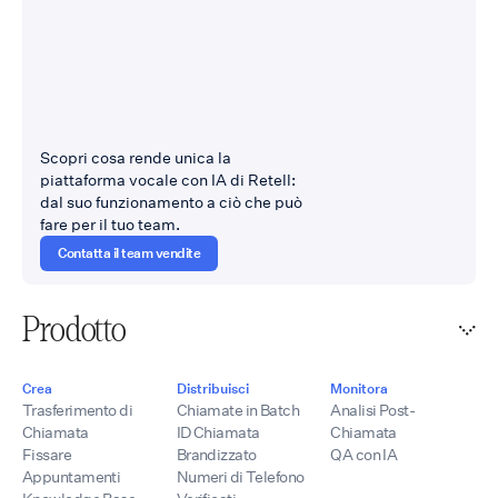
Scopri cosa rende unica la
piattaforma vocale con IA di Retell:
dal suo funzionamento a ciò che può
fare per il tuo team.
Contatta il team vendite
Prodotto
Crea
Distribuisci
Monitora
Trasferimento di
Chiamate in Batch
Analisi Post-
Chiamata
ID Chiamata
Chiamata
Fissare
Brandizzato
QA con IA
Appuntamenti
Numeri di Telefono