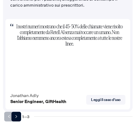
carico amministrativo sui prescrittori.
I nostri numeri mostrano che il 45-50% delle chiamate viene risolto
completamente da Retell AI senza mai toccare un umano. Non
l'abbiamo nemmeno ancora estesa completamente a tutte le nostre
linee.
Jonathan Adly
Leggi il caso d'uso
Senior Engineer, GiftHealth
1
—
3