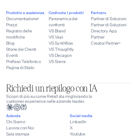
Prodotto e assistenza
Confronta i prodotti
Partners
Documentazione
Panoramica dei
Partner di Soluzioni
Prezzi
confronti
Partner di Soluzioni
Registro delle
VS Bland
Directory App
modifiche
VS Vapi
Partner
Blog
VS Synthflow
Creator Partner
Storie dei Clienti
VS Thoughtly
Eventi
VS Decagon
Prefisso Telefonico
VS Sierra
Pagina di Stato
Richiedi un riepilogo con IA
Scopri di più su come Retell sta migliorando la
customer experience nelle aziende leader.
Azienda
Social media
Chi Siamo
LinkedIn
Lavora con Noi
X
Sala stampa
Youtube