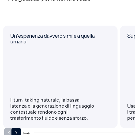
Un'esperienza davvero simile a quella
Sup
umana
Il turn-taking naturale, la bassa
latenza e la generazione di linguaggio
Usa
contestuale rendono ogni
i t
trasferimento fluido e senza sforzo.
per
1
—
4