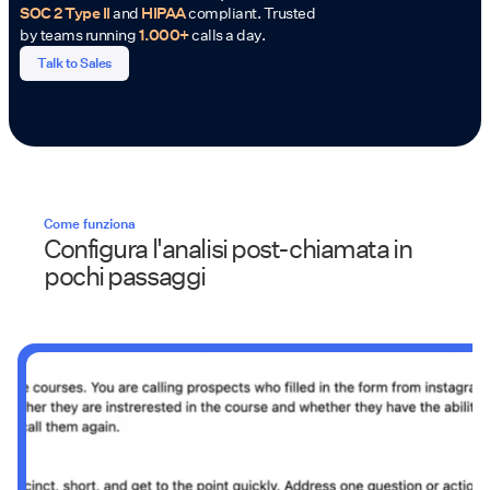
SOC 2 Type II
and
HIPAA
compliant. Trusted
by teams running
1.000+
calls a day.
Talk to Sales
Come funziona
Configura l'analisi post-chiamata in
pochi passaggi