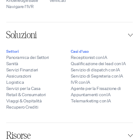
Knowledge Base
Verificati
Navigare l'IVR
Soluzioni
Settori
Casi d'uso
Panoramica dei Settori
Receptionist con IA
Sanità
Qualificazione dei lead con IA
Servizi Finanziari
Servizio di dispatch con IA
Assicurazioni
Servizio di Segreteria con IA
Logistica
IVR con IA
Servizi per la Casa
Agente per la Fissazione di
Retail & Consumatori
Appuntamenti con IA
Viaggi & Ospitalità
Telemarketing con IA
Recupero Crediti
Risorse