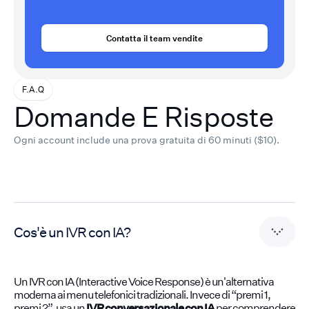
Contatta il team vendite
F.A.Q
Domande E Risposte
Ogni account include una prova gratuita di 60 minuti ($10).
Cos'è un IVR con IA?
Un IVR con IA (Interactive Voice Response) è un'alternativa
moderna ai menu telefonici tradizionali. Invece di “premi 1,
premi 2”, usa un
IVR conversazionale con IA
per comprendere