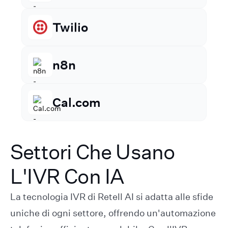
Vonage
Twilio
n8n
Cal.com
Settori Che Usano
Go High Level
L'IVR Con IA
La tecnologia IVR di Retell AI si adatta alle sfide
uniche di ogni settore, offrendo un'automazione