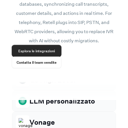
databases, synchronizing call transcripts,
Vonage
customer details, and actions in real time. For
telephony, Retell plugs into SIP, PSTN, and
Twilio
WebRTC providers, allowing you to replace IVR
with AI without costly migrations.
n8n
Esplora le integrazioni
Contatta il team vendite
Cal.com
Go High Level
LLM personalizzato