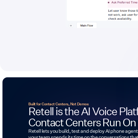
Built for Contact Centers, Not Demos
Retell is the AI Voice Pla
Contact Centers Run On
Retell lets you build, test and deploy AI phone agent
your team spends its time on the conversations tha