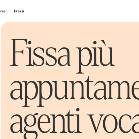
orse
Prezzi
Fissa più
appuntame
agenti voca