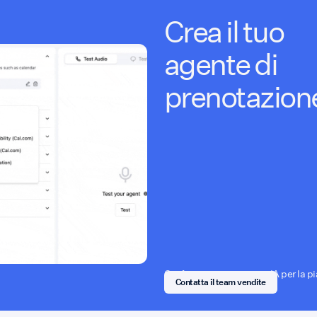
Crea il tuo
agente di
prenotazion
Configura un agente con IA per la p
Contatta il team vendite