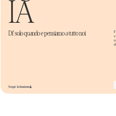
IA
F
Di' solo quando e pensiamo a tutto noi
v
o
d
Scopri la funzione