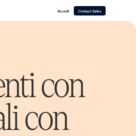
Accedi
Contact Sales
nti con
li con