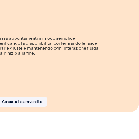
issa appuntamenti in modo semplice
erificando la disponibilità, confermando le fasce
rarie giuste e mantenendo ogni interazione fluida
all'inizio alla fine.
Contatta il team vendite