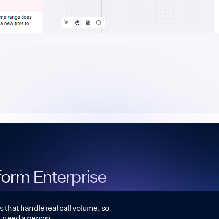
tform Enterprise
s that handle real call volume, so
t need a person.