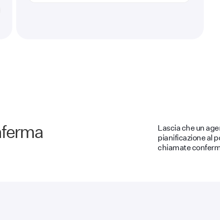
nferma
Lascia che un agen
pianificazione al p
chiamate conferm