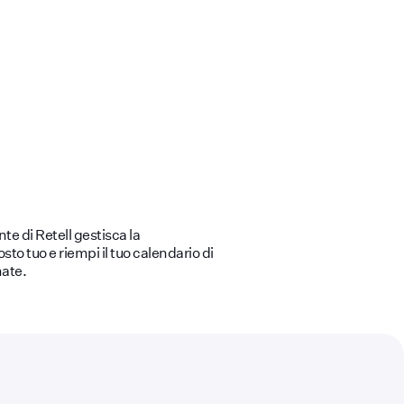
te di Retell gestisca la
osto tuo e riempi il tuo calendario di
ate.