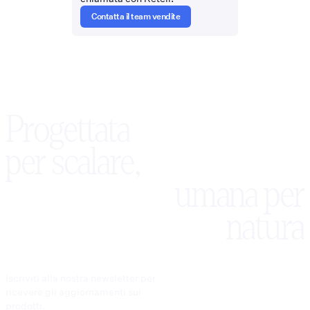
Contatta il team vendite
Progettata
per scalare,
umana per
natura
Iscriviti alla nostra newsletter per
ricevere gli aggiornamenti sui
prodotti.