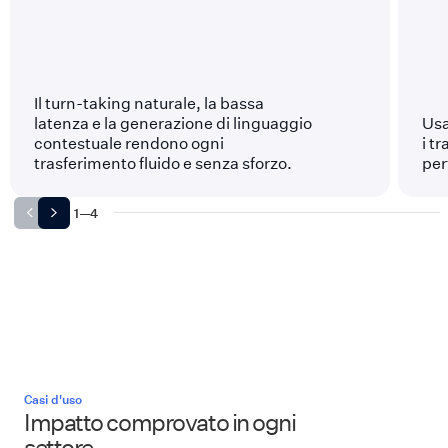
Il turn-taking naturale, la bassa
latenza e la generazione di linguaggio
Usa
contestuale rendono ogni
i t
trasferimento fluido e senza sforzo.
per
1
—
4
Casi d'uso
Impatto comprovato in ogni
settore