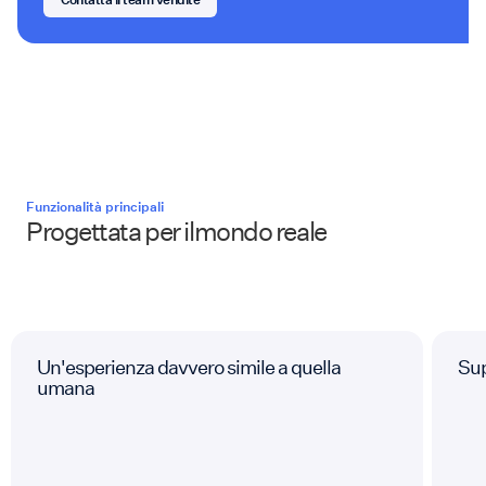
Funzionalità principali
Progettata per ilmondo reale
Un'esperienza davvero simile a quella
Sup
umana