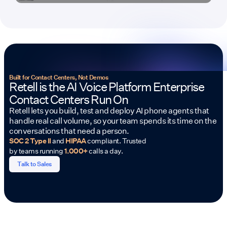
Built for Contact Centers, Not Demos
Retell is the AI Voice Platform Enterprise
Contact Centers Run On
Retell lets you build, test and deploy AI phone agents that
handle real call volume, so your team spends its time on the
conversations that need a person.
SOC 2 Type II
and
HIPAA
compliant. Trusted
by teams running
1.000+
calls a day.
Talk to Sales