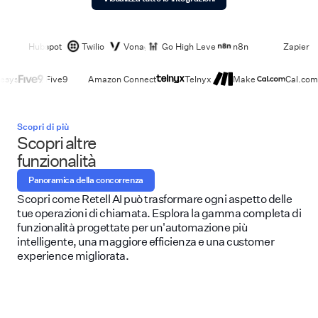
Hubspot
Twilio
Vonage
Go High Level
n8n
Zapier
esys
Five9
Amazon Connect
Telnyx
Make
Cal.com
Scopri di più
Scopri altre
funzionalità
Panoramica della concorrenza
Scopri come Retell AI può trasformare ogni aspetto delle
tue operazioni di chiamata. Esplora la gamma completa di
funzionalità progettate per un'automazione più
intelligente, una maggiore efficienza e una customer
experience migliorata.