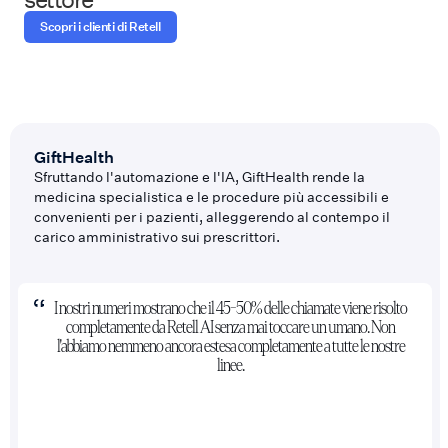
Scopri i clienti di Retell
GiftHealth
Sfruttando l'automazione e l'IA, GiftHealth rende la
medicina specialistica e le procedure più accessibili e
convenienti per i pazienti, alleggerendo al contempo il
carico amministrativo sui prescrittori.
I nostri numeri mostrano che il 45-50% delle chiamate viene risolto
completamente da Retell AI senza mai toccare un umano. Non
l'abbiamo nemmeno ancora estesa completamente a tutte le nostre
linee.