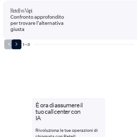
Retell vs Vapi
Confronto approfondito
per trovare l'alternativa
giusta
1
—
3
È ora di assumere il
tuo call center con
IA
Rivoluziona le tue operazioni di
chiamata con Retell.