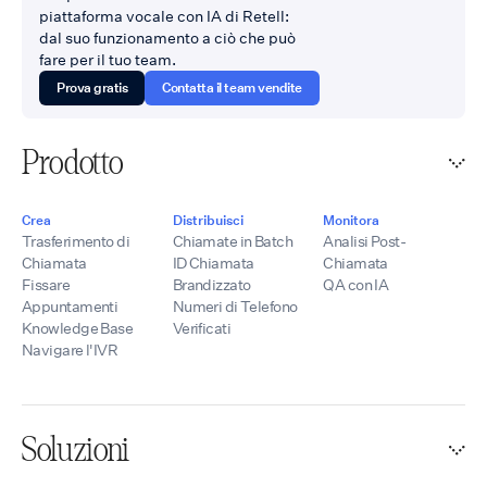
piattaforma vocale con IA di Retell:
dal suo funzionamento a ciò che può
fare per il tuo team.
Prova gratis
Contatta il team vendite
Prodotto
Crea
Distribuisci
Monitora
Trasferimento di
Chiamate in Batch
Analisi Post-
Chiamata
ID Chiamata
Chiamata
Fissare
Brandizzato
QA con IA
Appuntamenti
Numeri di Telefono
Knowledge Base
Verificati
Navigare l'IVR
Soluzioni