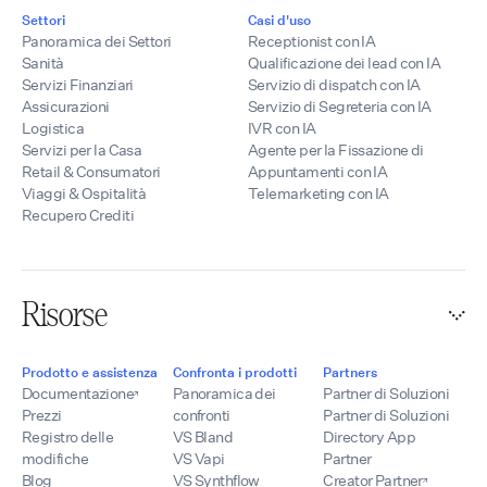
Settori
Casi d'uso
Panoramica dei Settori
Receptionist con IA
Sanità
Qualificazione dei lead con IA
Servizi Finanziari
Servizio di dispatch con IA
Assicurazioni
Servizio di Segreteria con IA
Logistica
IVR con IA
Servizi per la Casa
Agente per la Fissazione di
Retail & Consumatori
Appuntamenti con IA
Viaggi & Ospitalità
Telemarketing con IA
Recupero Crediti
Risorse
Prodotto e assistenza
Confronta i prodotti
Partners
Documentazione
Panoramica dei
Partner di Soluzioni
Prezzi
confronti
Partner di Soluzioni
Registro delle
VS Bland
Directory App
modifiche
VS Vapi
Partner
Blog
VS Synthflow
Creator Partner