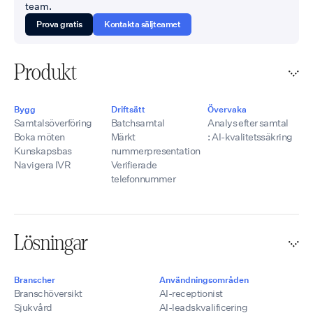
team.
Prova gratis
Kontakta säljteamet
Produkt
Bygg
Driftsätt
Övervaka
Samtalsöverföring
Batchsamtal
Analys efter samtal
Boka möten
Märkt
: AI-kvalitetssäkring
Kunskapsbas
nummerpresentation
Navigera IVR
Verifierade
telefonnummer
Lösningar
Branscher
Användningsområden
Branschöversikt
AI-receptionist
Sjukvård
AI-leadskvalificering