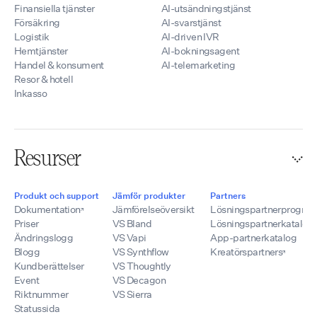
Finansiella tjänster
AI-utsändningstjänst
Försäkring
AI-svarstjänst
Logistik
AI-driven IVR
Hemtjänster
AI-bokningsagent
Handel & konsument
AI-telemarketing
Resor & hotell
Inkasso
Resurser
Produkt och support
Jämför produkter
Partners
Dokumentation
Jämförelseöversikt
Lösningspartnerprogra
Priser
VS Bland
Lösningspartnerkatalog
Ändringslogg
VS Vapi
App-partnerkatalog
Blogg
VS Synthflow
Kreatörspartners
Kundberättelser
VS Thoughtly
Event
VS Decagon
Riktnummer
VS Sierra
Statussida