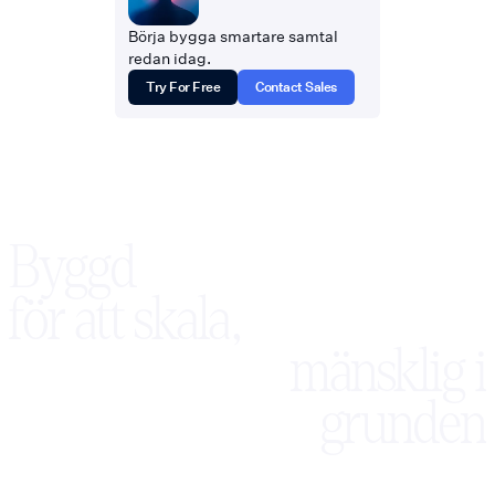
Börja bygga smartare samtal
redan idag.
Try For Free
Contact Sales
Byggd
för att skala,
mänsklig i
grunden