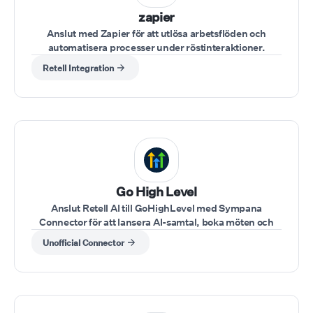
zapier
Anslut med Zapier för att utlösa arbetsflöden och
automatisera processer under röstinteraktioner.
Retell Integration
⁠Go High Level
Anslut Retell AI till GoHighLevel med Sympana
Connector för att lansera AI-samtal, boka möten och
synka CRM-aktivitet direkt inuti GHL utan kod.
Unofficial Connector