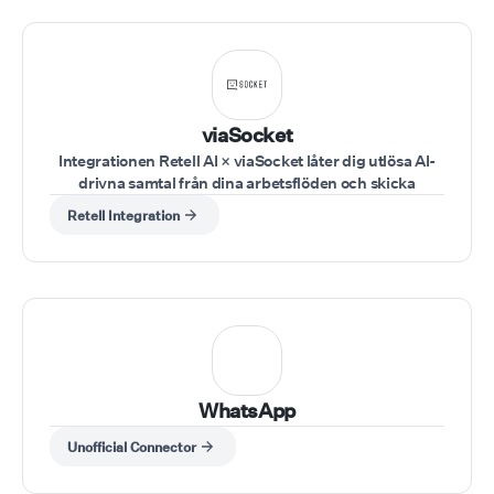
viaSocket
Integrationen Retell AI × viaSocket låter dig utlösa AI-
drivna samtal från dina arbetsflöden och skicka
resultat till dina verktyg i realtid. Utlös arbetsflöden
Retell Integration
från valfri app (CRM, formulär, kalkylark, webhooks),
använd Retell AI-åtgärder för att köra samtal, skicka
indata som telefonnummer, agent och manus
dynamiskt, och fånga samtalsutfall för att skicka dem
till dina verktyg.
WhatsApp
Unofficial Connector