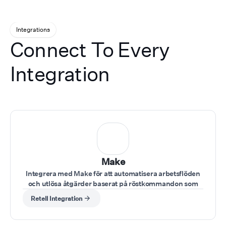
integrations, automations, and
sophisticated AI solut
analytics, Awaz lets you focus
the market.
on "go-to-market and niche
Integrations
positioning", while we handle
Connect To Every
the heavy lifting of running a
reliable, scalable voice AI
platform on Retell’s
Integration
infrastructure.
Make
Integrera med Make för att automatisera arbetsflöden
och utlösa åtgärder baserat på röstkommandon som
ges under samtalet.
Retell Integration