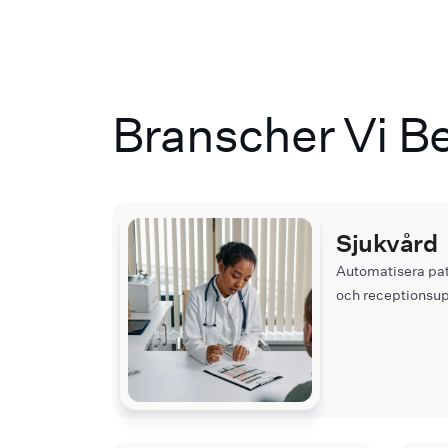
Branscher Vi Be
Sjukvård
Automatisera pat
och receptionsup