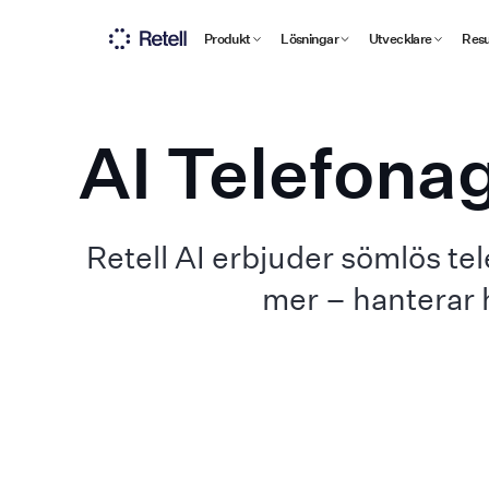
Produkt
Lösningar
Utvecklare
Resu
AI Telefona
Retell AI erbjuder sömlös te
mer – hanterar 