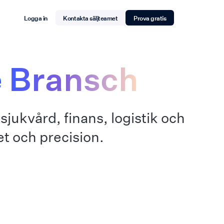
Logga in
Kontakta säljteamet
Prova gratis
e Bransch
jukvård, finans, logistik och
ch precision.‍‍‍