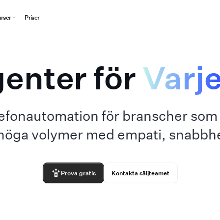
rser
Priser
genter för
Varj
lefonautomation för branscher som s
höga volymer med empati, snabbhet o
Prova gratis
Kontakta säljteamet