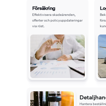
Försäkring
Lo
Effektivisera skadeärenden,
Bek
offerter och policyuppdateringar
för
via röst.
kun
Detaljha
Hantera beställni