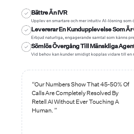
Bättre Än IVR
Upplev en smartare och mer intuitiv AI-lösning som ö
Levererar En Kundupplevelse Som Är Om
Erbjud naturliga, engagerande samtal som känns pre
Sömlös Övergång Till Mänskliga Agen
Vid behov kan kunder smidigt kopplas vidare till en 
“Our Numbers Show That 45-50% Of
Calls Are Completely Resolved By
Retell AI Without Ever Touching A
Human. ”