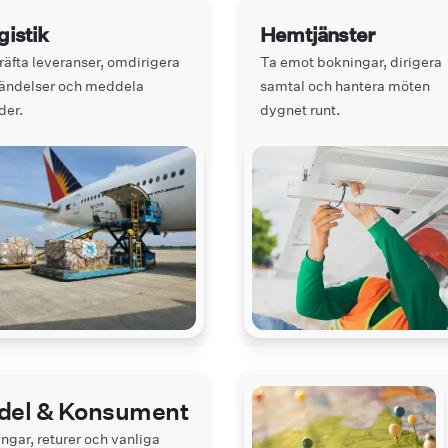
gistik
Hemtjänster
räfta leveranser, omdirigera
Ta emot bokningar, dirigera
sändelser och meddela
samtal och hantera möten
der.
dygnet runt.
ndel & Konsument
ngar, returer och vanliga