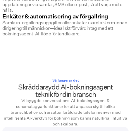
uppdateringar via samtal, SMS eller e-post, så att varje möte
hålls.
Enkäter & automatisering av förgallring
Samla in förgallringsuppgifter eller enkäter i samtalsform innan
dirigering till människor—idealiskt för vårdintag med ett
bokningsagent-AI-flöde för tandläkare.
Så fungerar det
Skräddarsydd AI-bokningsagent
teknik för din bransch
Vi byggde konversations-AI-bokningsagent &
schemaläggarfunktioner för att anpassa sig till olika
branschbehov och ersätter föråldrade telefonmenyer med
intelligenta AI-verktyg för bokning som känns naturliga, intuitiva
och skalbara.