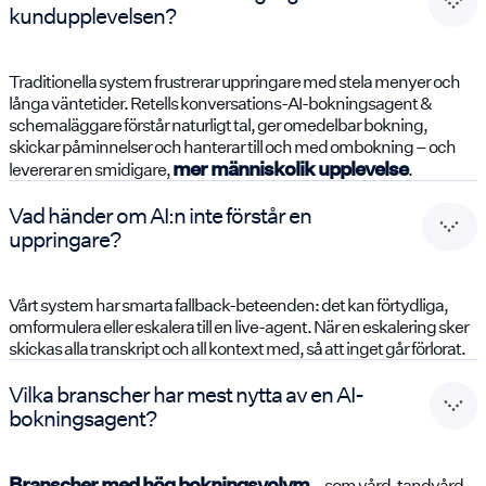
kundupplevelsen?
Traditionella system frustrerar uppringare med stela menyer och
långa väntetider. Retells konversations-AI-bokningsagent &
schemaläggare förstår naturligt tal, ger omedelbar bokning,
skickar påminnelser och hanterar till och med ombokning – och
mer människolik upplevelse
levererar en smidigare,
.
Vad händer om AI:n inte förstår en
uppringare?
Vårt system har smarta fallback-beteenden: det kan förtydliga,
omformulera eller eskalera till en live-agent. När en eskalering sker
skickas alla transkript och all kontext med, så att inget går förlorat.
Vilka branscher har mest nytta av en AI-
bokningsagent?
Branscher med hög bokningsvolym
– som vård, tandvård,