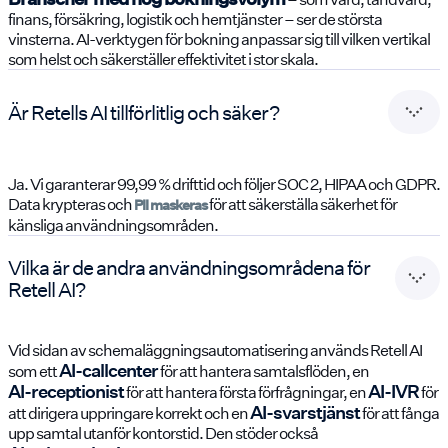
finans, försäkring, logistik och hemtjänster – ser de största
vinsterna. AI-verktygen för bokning anpassar sig till vilken vertikal
som helst och säkerställer effektivitet i stor skala.
Är Retells AI tillförlitlig och säker?
Ja. Vi garanterar 99,99 % drifttid och följer SOC 2, HIPAA och GDPR.
Data krypteras och
för att säkerställa säkerhet för
PII maskeras
känsliga användningsområden.
Vilka är de andra användningsområdena för
Retell AI?
Vid sidan av schemaläggningsautomatisering används Retell AI
AI-callcenter
som ett
för att hantera samtalsflöden, en
AI-receptionist
AI-IVR
för att hantera första förfrågningar, en
för
AI-svarstjänst
att dirigera uppringare korrekt och en
för att fånga
upp samtal utanför kontorstid. Den stöder också