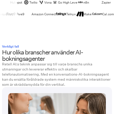
Hubspot
Twilio
Vonage
Go High Level
n8n
Zapier
esys
Five9
Amazon Connect
Telnyx
Make
Cal.com
Verkligt fall
Hur olika branscher använder AI-
bokningsagenter
Retell AI:s teknik anpassar sig till varje branschs unika
utmaningar och levererar effektiv och skalbar
telefonautomatisering. Med en konversations-AI-bokningsagent
kan du ersätta föråldrade system med människolika interaktioner
som är skräddarsydda för din vertikal.