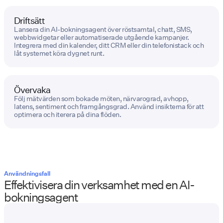
Driftsätt
Lansera din AI-bokningsagent över röstsamtal, chatt, SMS,
webbwidgetar eller automatiserade utgående kampanjer.
Integrera med din kalender, ditt CRM eller din telefonistack och
låt systemet köra dygnet runt.
Övervaka
Följ mätvärden som bokade möten, närvarograd, avhopp,
latens, sentiment och framgångsgrad. Använd insikterna för att
optimera och iterera på dina flöden.
Användningsfall
Effektivisera din verksamhet med en AI-
bokningsagent