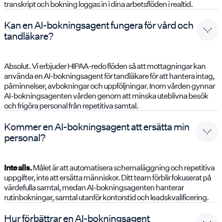
transkript och bokning loggas in i dina arbetsflöden i realtid.
Kan en AI-bokningsagent fungera för vård och
tandläkare?
Absolut. Vi erbjuder HIPAA-redo flöden så att mottagningar kan
använda en AI-bokningsagent för tandläkare för att hantera intag,
påminnelser, avbokningar och uppföljningar. Inom vården gynnar
AI-bokningsagenten vården genom att minska uteblivna besök
och frigöra personal från repetitiva samtal.
Kommer en AI-bokningsagent att ersätta min
personal?
Inte alls.
Målet är att automatisera schemaläggning och repetitiva
uppgifter, inte att ersätta människor. Ditt team förblir fokuserat på
värdefulla samtal, medan AI-bokningsagenten hanterar
rutinbokningar, samtal utanför kontorstid och leadskvalificering.
Hur förbättrar en AI-bokningsagent