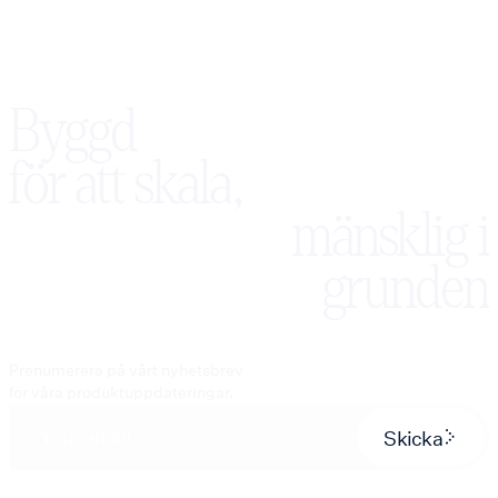
Byggd
för att skala,
mänsklig i
grunden
Prenumerera på vårt nyhetsbrev
för våra produktuppdateringar.
Skicka