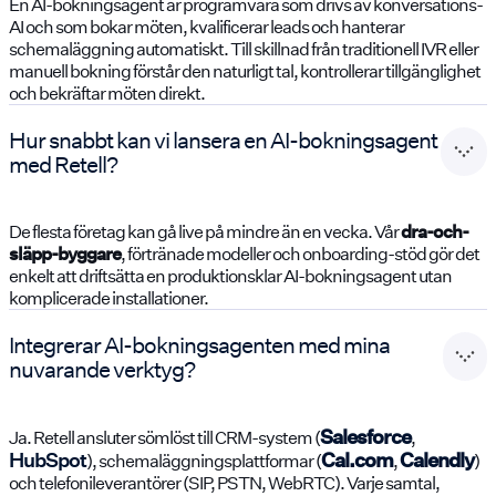
En AI-bokningsagent är programvara som drivs av konversations-
AI och som bokar möten, kvalificerar leads och hanterar
schemaläggning automatiskt. Till skillnad från traditionell IVR eller
manuell bokning förstår den naturligt tal, kontrollerar tillgänglighet
och bekräftar möten direkt.
Hur snabbt kan vi lansera en AI-bokningsagent
med Retell?
De flesta företag kan gå live på mindre än en vecka. Vår
dra-och-
släpp-byggare
, förtränade modeller och onboarding-stöd gör det
enkelt att driftsätta en produktionsklar AI-bokningsagent utan
komplicerade installationer.
Integrerar AI-bokningsagenten med mina
nuvarande verktyg?
Salesforce
Ja. Retell ansluter sömlöst till CRM-system (
,
HubSpot
Cal.com
Calendly
), schemaläggningsplattformar (
,
)
och telefonileverantörer (SIP, PSTN, WebRTC). Varje samtal,