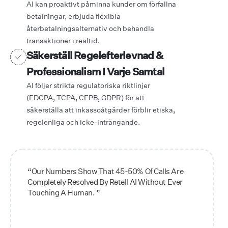
AI kan proaktivt påminna kunder om förfallna
betalningar, erbjuda flexibla
återbetalningsalternativ och behandla
transaktioner i realtid.
Säkerställ Regelefterlevnad &
Professionalism I Varje Samtal
AI följer strikta regulatoriska riktlinjer
(FDCPA, TCPA, CFPB, GDPR) för att
säkerställa att inkassoåtgärder förblir etiska,
regelenliga och icke-inträngande.
“Our Numbers Show That 45-50% Of Calls Are
Completely Resolved By Retell AI Without Ever
Touching A Human. ”