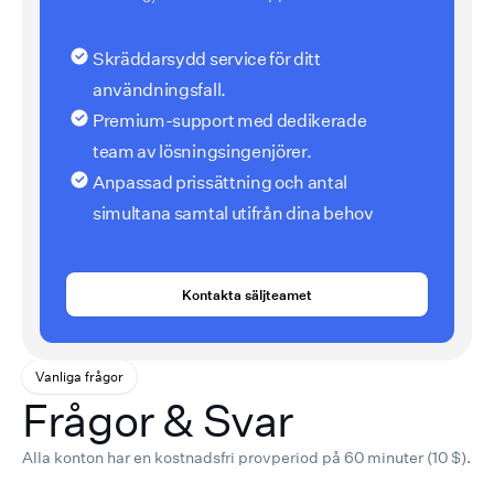
Skräddarsydd service för ditt
användningsfall.
Premium-support med dedikerade
team av lösningsingenjörer.
Anpassad prissättning och antal
simultana samtal utifrån dina behov
Kontakta säljteamet
Vanliga frågor
Frågor & Svar
Alla konton har en kostnadsfri provperiod på 60 minuter (10 $).