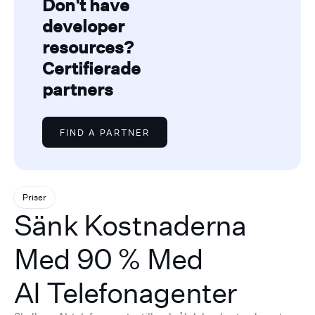
Don't have
developer
resources?
Certifierade
partners
FIND A PARTNER
Priser
Sänk Kostnaderna
Med 90 % Med
AI Telefonagenter