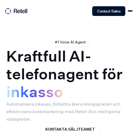
Contact Sales
#1 Voice AI Agent
Kraftfull AI-
telefonagent för
inkasso
Automatisera inkasso, förbättra återvinningsgraden och
effektivisera kontohantering med Retell AI:s intelligenta
röstagenter.
KONTAKTA SÄLJTEAMET