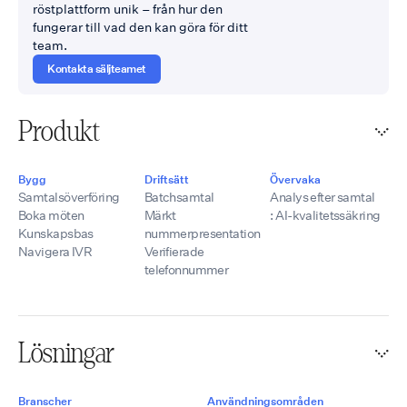
röstplattform unik – från hur den
fungerar till vad den kan göra för ditt
team.
Kontakta säljteamet
Produkt
Bygg
Driftsätt
Övervaka
Samtalsöverföring
Batchsamtal
Analys efter samtal
Boka möten
Märkt
: AI-kvalitetssäkring
Kunskapsbas
nummerpresentation
Navigera IVR
Verifierade
telefonnummer
Lösningar
Branscher
Användningsområden