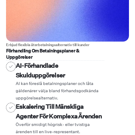
Erbjud flexibla återbetalningsalternativ till kunder
Förhandling Om Betalningsplaner &
Uppgörelser
AI-Förhandlade
Skulduppgörelser
AI kan föreslå betalningsplaner och låta
gäldenärer välja bland förhandsgodkända
uppgörelsealternativ.
Eskalering Till Mänskliga
Agenter För Komplexa Ärenden
Överför smidigt högrisk- eller tvistiga
ärenden till en live-representant.