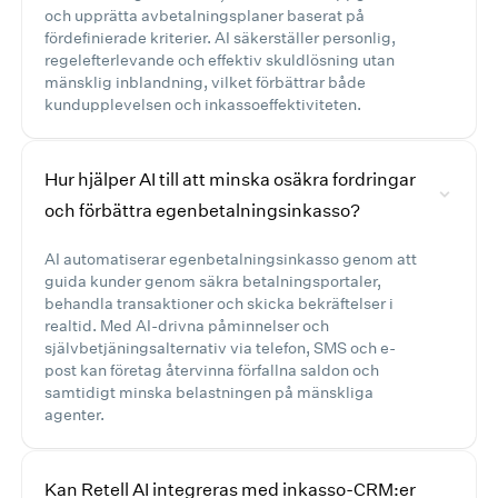
och upprätta avbetalningsplaner baserat på
fördefinierade kriterier. AI säkerställer personlig,
regelefterlevande och effektiv skuldlösning utan
mänsklig inblandning, vilket förbättrar både
kundupplevelsen och inkassoeffektiviteten.
Hur hjälper AI till att minska osäkra fordringar
och förbättra egenbetalningsinkasso?
AI automatiserar egenbetalningsinkasso genom att
guida kunder genom säkra betalningsportaler,
behandla transaktioner och skicka bekräftelser i
realtid. Med AI-drivna påminnelser och
självbetjäningsalternativ via telefon, SMS och e-
post kan företag återvinna förfallna saldon och
samtidigt minska belastningen på mänskliga
agenter.
Kan Retell AI integreras med inkasso-CRM:er