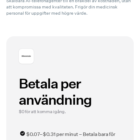
Skalbara AI-telefonagenter till en bråkdel av kostnaden, utan
att kompromissa med kvaliteten.
Frigör din medicinsk
personal för uppgifter med högre värde.
Betala per
användning
$0 för att komma igång.
$0.07–$0.31 per minut – Betala bara för