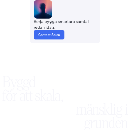
Börja bygga smartare samtal
redan idag.
Contact Sales
Byggd
för att skala,
mänsklig i
grunden