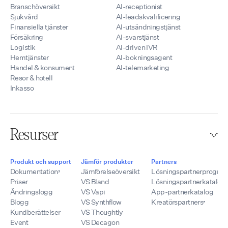
Branschöversikt
AI-receptionist
Sjukvård
AI-leadskvalificering
Finansiella tjänster
AI-utsändningstjänst
Försäkring
AI-svarstjänst
Logistik
AI-driven IVR
Hemtjänster
AI-bokningsagent
Handel & konsument
AI-telemarketing
Resor & hotell
Inkasso
Resurser
Produkt och support
Jämför produkter
Partners
Dokumentation
Jämförelseöversikt
Lösningspartnerprogra
Priser
VS Bland
Lösningspartnerkatalog
Ändringslogg
VS Vapi
App-partnerkatalog
Blogg
VS Synthflow
Kreatörspartners
Kundberättelser
VS Thoughtly
Event
VS Decagon