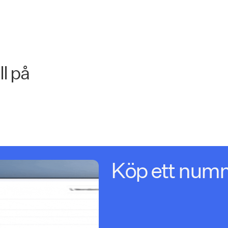
l på
Köp ett num