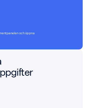
rumentpanelen och öppna
a
ppgifter