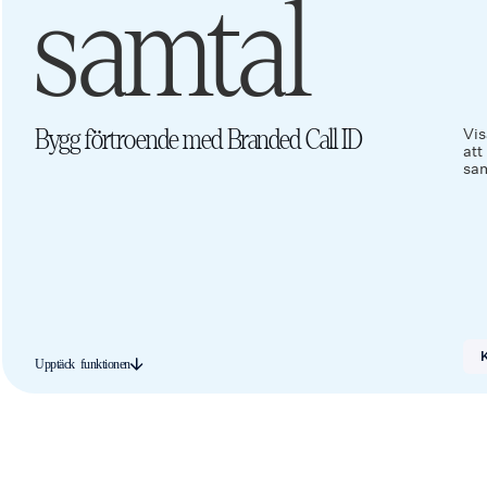
samtal
Vis
Bygg förtroende med Branded Call ID
att
sam
K
Upptäck funktionen