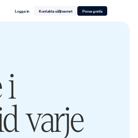
Logga in
Kontakta säljteamet
Prova gratis
 i
d varje