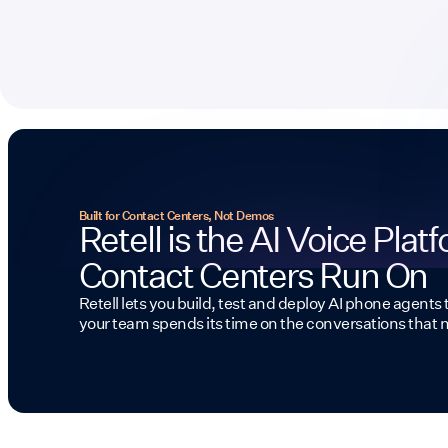
Built for Contact Centers, Not Demos
Retell is the AI Voice Plat
Contact Centers Run On
Retell lets you build, test and deploy AI phone agents 
your team spends its time on the conversations that 