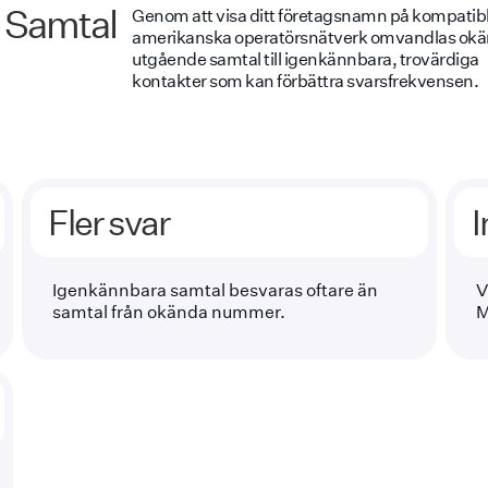
 Samtal
Genom att visa ditt företagsnamn på kompatib
amerikanska operatörsnätverk omvandlas ok
utgående samtal till igenkännbara, trovärdiga
kontakter som kan förbättra svarsfrekvensen.
Fler svar
I
Igenkännbara samtal besvaras oftare än
V
samtal från okända nummer.
M