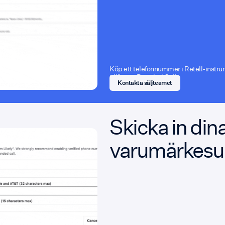
Köp ett telefonnummer i Retell-inst
tillägget Branded Call.
Kontakta säljteamet
Skicka in din
varumärkesu