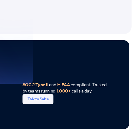
SOC 2 Type II
and
HIPAA
compliant. Trusted
by teams running
1.000+
calls a day.
Talk to Sales