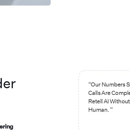
der
“Our Numbers S
Calls Are Compl
Retell AI Withou
Human. ”
ering