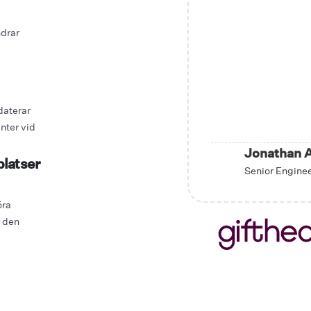
ndrar
daterar
nter vid
Jonathan 
latser
Senior Enginee
öra
r den