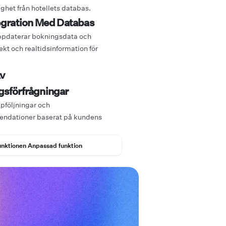
ighet från hotellets databas.
egration Med Databas
ppdaterar bokningsdata och
ekt och realtidsinformation för
Av
sförfrågningar
pföljningar och
ndationer baserat på kundens
unktionen Anpassad funktion