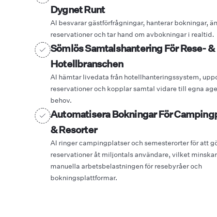
Dygnet Runt
AI besvarar gästförfrågningar, hanterar bokningar, ä
reservationer och tar hand om avbokningar i realtid.
Sömlös Samtalshantering För Rese- &
Hotellbranschen
AI hämtar livedata från hotellhanteringssystem, upp
reservationer och kopplar samtal vidare till egna age
behov.
Automatisera Bokningar För Campingp
& Resorter
AI ringer campingplatser och semesterorter för att g
reservationer åt miljontals användare, vilket minska
manuella arbetsbelastningen för resebyråer och
bokningsplattformar.