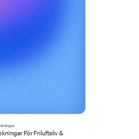
okningar
ningar För Friluftsliv &