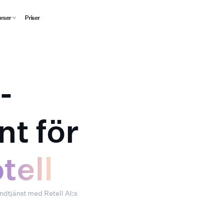
rser
Priser
-
nt för
tell
ndtjänst med Retell AI:s