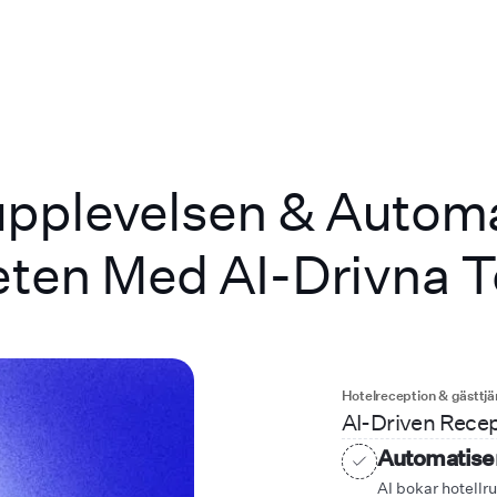
upplevelsen & Autom
en Med AI-Drivna Te
Hotelreception & gästtjä
AI-Driven Recep
Automatiser
AI bokar hotellr