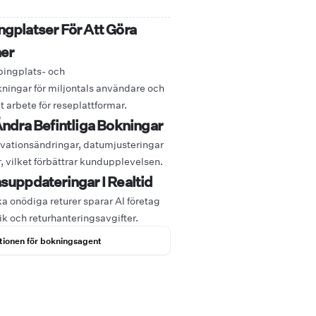
gplatser För Att Göra
er
pingplats- och
ningar för miljontals användare och
 arbete för reseplattformar.
Ändra Befintliga Bokningar
rvationsändringar, datumjusteringar
 vilket förbättrar kundupplevelsen.
suppdateringar I Realtid
 onödiga returer sparar AI företag
ik och returhanteringsavgifter.
tionen för bokningsagent