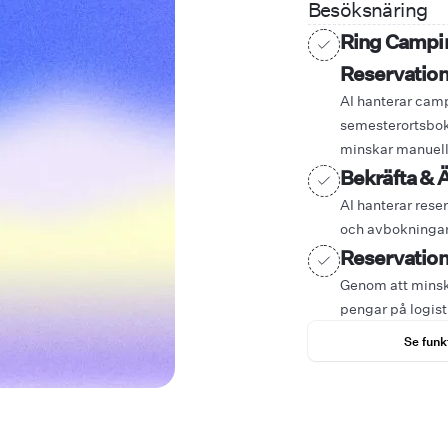
Besöksnäring
Ring Campin
Reservation
AI hanterar cam
semesterortsbok
minskar manuellt
Bekräfta & 
AI hanterar rese
och avbokningar,
Reservation
Genom att minska
pengar på logist
Se funk