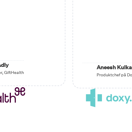
Adly
Aneesh Kulka
r, GiftHealth
Produktchef på D