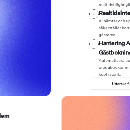
realtidstillgängl
Realtidsint
AI hämtar och u
säkerställer korr
gästerna.
Hantering 
Gästbokning
Automatisera up
produktrekomme
köphistorik.
Utforska f
blem