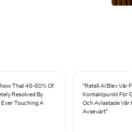
how That 45-50% Of
"Retell AI Blev Vår 
etely Resolved By
Kontaktpunkt För 
t Ever Touching A
Och Avlastade Vår 
Avsevärt"