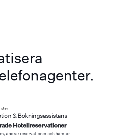
atisera
lefonagenter.
nster
tion & Bokningsassistans
ade Hotellreservationer
um, ändrar reservationer och hämtar