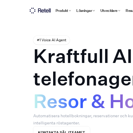
Produkt
Lösningar
Utvecklare
Resu
#1 Voice AI Agent
Kraftfull AI
telefonage
Resor & Ho
Automatisera hotellbokningar, reservationer och ku
intelligenta röstagenter.
KONTAKTA SÄLJTEAMET