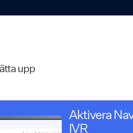
sätta upp
Aktivera Nav
IVR