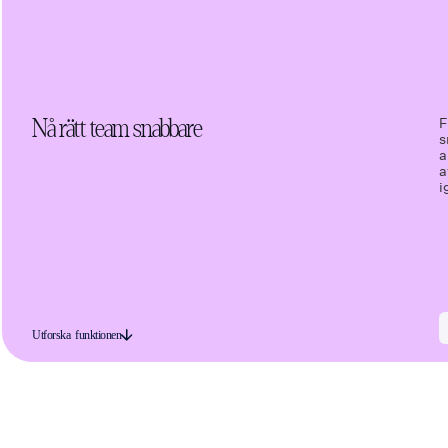
F
Nå rätt team snabbare
s
a
a
i
Utforska funktionen