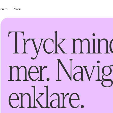
rser
Priser
Tryck mind
mer. Navi
enklare.