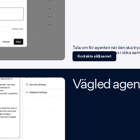
Tala om för agenten när den ska tryck
alternativ som ska väljas i olika sa
Kontakta säljteamet
Vägled agen