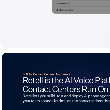
Built for Contact Centers, Not Demos
Retell is the AI Voice Pla
Contact Centers Run On
Retell lets you build, test and deploy AI phone agent
your team spends its time on the conversations tha