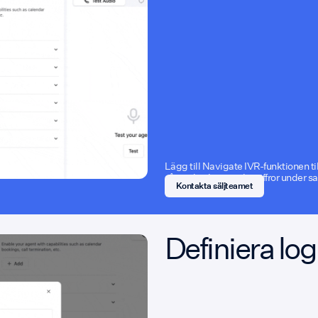
Lägg till Navigate IVR-funktionen till
så att den kan trycka siffror under s
Kontakta säljteamet
Definiera lo