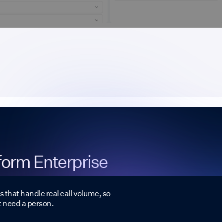
tform Enterprise
s that handle real call volume, so
t need a person.