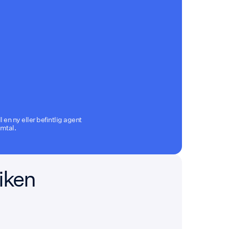
 en ny eller befintlig agent
amtal.
giken