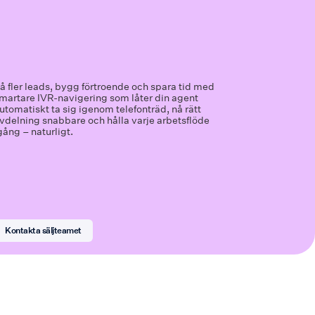
å fler leads, bygg förtroende och spara tid med
martare IVR-navigering som låter din agent
utomatiskt ta sig igenom telefonträd, nå rätt
vdelning snabbare och hålla varje arbetsflöde
gång – naturligt.
Kontakta säljteamet