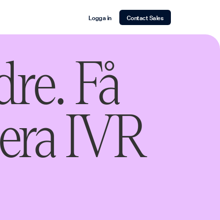
Logga in
Contact Sales
re. Få
gera IVR