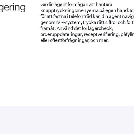
gering
Ge din agent förmågan att hantera
knapptryckningsmenyerna på egen hand. Ist
för att fastna i telefonträd kan din agent navi
genom IVR-system, trycka rätt siffror och for
framåt. Använd det för lagercheck,
orderuppdateringar, receptverifiering, påfyll
eller offertförfrågningar, och mer.