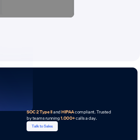
SOC 2 Type II
and
HIPAA
compliant. Trusted
by teams running
1.000+
calls a day.
Talk to Sales