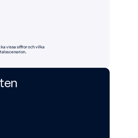
a vissa siffror och vilka
mtalsscenarion.
ten