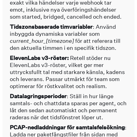
exakt vilka händelser varje webhook tar
emot, inklusive nya överföringshändelser
som started, bridged, cancelled och ended.
Tidszonsbaserade timvariabler
: Använd
inbyggda dynamiska variabler som
current_hour_[timezone]
för att referera till
den aktuella timmen i en specifik tidszon.
ElevenLabs v3-röster:
Retell stöder nu
ElevenLabs v3-röster, vilket ger mer
uttrycksfullt tal med starkare känsla, kadens
och leverans. Passar utmärkt för team som
optimerar för röstkvalitet och realism.
Datalagringsperioder
: Ställ in hur länge
samtals- och chattdata sparas per agent, och
låt den sedan automatiskt och permanent
raderas när det tidsfönstret löper ut.
PCAP-nedladdningar för samtalsfelsökning
:
Ladda ner paketfångstfiler från sidan med