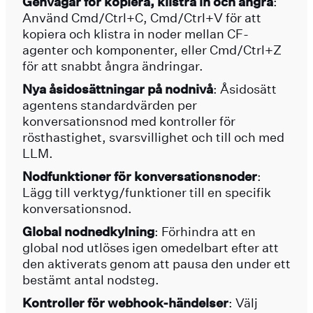
Genvägar för kopiera, klistra in och ångra
:
Använd Cmd/Ctrl+C, Cmd/Ctrl+V för att
kopiera och klistra in noder mellan CF-
agenter och komponenter, eller Cmd/Ctrl+Z
för att snabbt ångra ändringar.
Nya åsidosättningar på nodnivå
: Åsidosätt
agentens standardvärden per
konversationsnod med kontroller för
rösthastighet, svarsvillighet och till och med
LLM.
Nodfunktioner för konversationsnoder
:
Lägg till verktyg/funktioner till en specifik
konversationsnod.
Global nodnedkylning
: Förhindra att en
global nod utlöses igen omedelbart efter att
den aktiverats genom att pausa den under ett
bestämt antal nodsteg.
Kontroller för webhook-händelser
: Välj