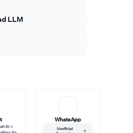
 Level
ad LLM
t
WhatsApp
ll AI ×
Unofficial
utlösa AI-