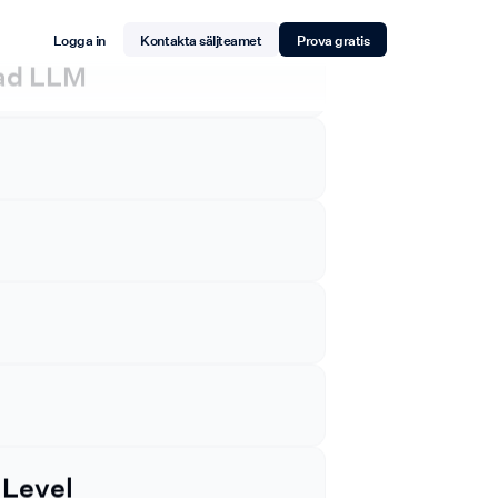
 Level
Logga in
Kontakta säljteamet
Prova gratis
ad LLM