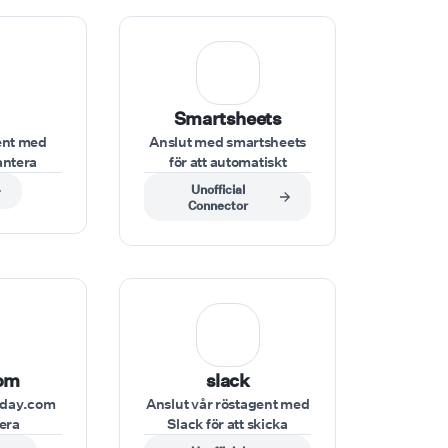
Smartsheets
ent med
Anslut med smartsheets
antera
för att automatiskt
utgående
uppdatera eller hämta
Unofficial
bättrar
data under samtal, till
Connector
n direkt
exempel för att
-konto
kontrollera
uppgiftsstatusar eller
uppdatera
projektinformation.
om
slack
nday.com
Anslut vår röstagent med
tera
Slack för att skicka
trollera
meddelanden, avisera