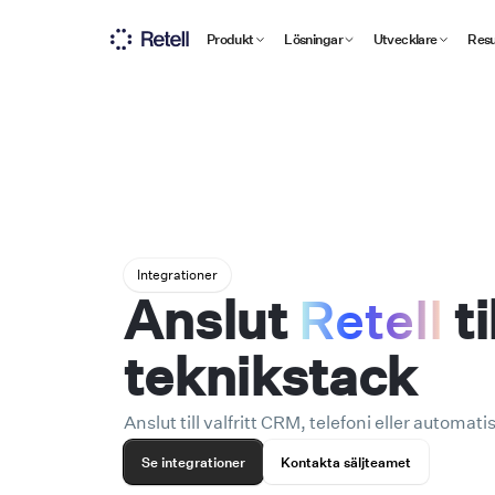
Produkt
Lösningar
Utvecklare
Resu
Integrationer
Anslut
Retell
ti
teknikstack
Anslut till valfritt CRM, telefoni eller automat
Se integrationer
Kontakta säljteamet