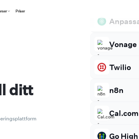
Go High
rser
Priser
Anpass
Vonage
Twilio
ll ditt
n8n
Cal.com
iseringsplattform