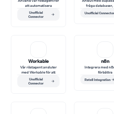
Använd vår röstagent för
Anslut med Supabas
att automatisera
fråga databaser,
supportförfrågningar i
poster eller upp
Unofficial
Unofficial Connecto
Zendesk, logga ärenden
information und
Connector
och uppdatera fall direkt
konversatio
via röstkommandon
Workable
n8n
Vår röstagent ansluter
Integrera med n8n
med Workable för att
förbättra
hämta
arbetsflödesautomat
Unofficial
Retell Integration
kandidatinformation,
nodes-retell
Connector
uppdatera
rekryteringsstatusar eller
lägga till anteckningar
under intervjuer.