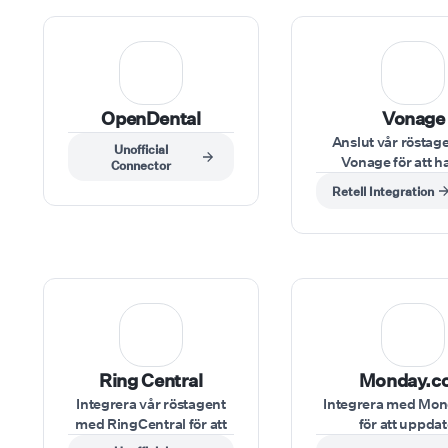
OpenDental
Vonage
Anslut vår röstag
Unofficial
Vonage för att h
Connector
inkommande och 
Retell Integration
samtal, vilket för
samtalshanteringe
från ditt Vonage
Ring Central
Monday.c
Integrera vår röstagent
Integrera med Mo
med RingCentral för att
för att uppda
effektivisera
projekttavlor, kon