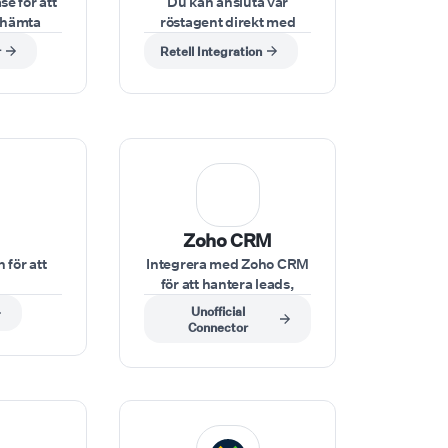
e för att
Du kan ansluta vår
 hämta
röstagent direkt med
datera
Xero för att hämta
r
Retell Integration
er en
fakturadetaljer,
n.
kontrollera kontosaldon
eller uppdatera
finansiella poster under
ett samtal.
⁠Zoho CRM
 för att
Integrera med Zoho CRM
för att hantera leads,
iseringn-
hämta kundinformation
Unofficial
ai
eller uppdatera poster
Connector
under samtal.