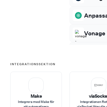
Go High
Anpass
Vonage
Twilio
INTEGRATIONSSEKTION
n8n
Cal.com
Make
viaSocke
Integrera med Make för
Integrationen Rete
att automatisera
viaSocket låter dig 