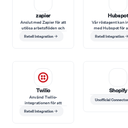
zapier
Hubspo
Anslut med Zapier för att
Vår röstagent kan i
utlösa arbetsflöden och
med Hubspot för a
automatisera processer
nya leads, uppd
Retell Integration
Retell Integration
under röstinteraktioner.
kontaktuppgifter 
kundinformation
samtal.
Twilio
Shopify
Använd Twilio-
Unofficial Connecto
integrationen för att
hantera telefonsamtal,
Retell Integration
skicka SMS-aviseringar
eller hantera
kundinteraktioner direkt.