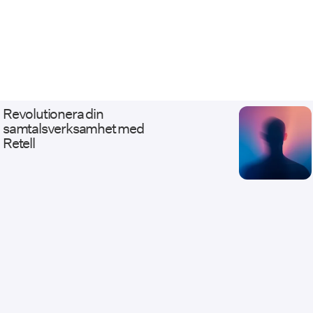
Revolutionera din
samtalsverksamhet med
Retell