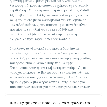
προγραμματισμό ραντεβού και να βελτιώνει τις
λειτουργικές ροές εργασίας σε χώρους υγειονομικής
περίθαλψης. Οι τηλεφωνικοί πράκτορες AI της Retell
AI, συμβατοί με HIPAA, βοηθούν νοσοκομεία, κλινικές
και φαρμακεία με το κλείσιμο και την επιβεβαίωση
ραντεβού ασθενών, την απάντηση σε συνηθισμένες
ερωτήσεις, την πλοήγηση σε μενού IVR και τη
μεταβίβαση κλήσεων στο κατάλληλο τμήμα ή
ανθρώπινο πράκτορα με πλήρες πλαίσιο.
Επιπλέον, το AI μπορεί να χειριστεί αιτήματα
ανανέωσης συνταγών και παρακολούθηση μετά το
ραντεβού, μειώνοντας τον διοικητικό φόρτο εργασίας
του προσωπικού υγειονομικής περίθαλψης.
Χρησιμοποιώντας φωνητική αυτοματοποίηση AI, οι
πάροχοι μπορούν να βελτιώσουν την αποδοτικότητα,
να μειώσουν τους χρόνους αναμονής ασθενών και να
δημιουργήσουν μια απρόσκοπτη εμπειρία τόσο για
τους ασθενείς όσο και για τους επαγγελματίες υγείας.
Πώς συγκρίνεται η Retell AI με τα παραδοσιακά