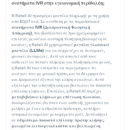
συστήματα IVR στην υγειονομική περίθαλψη;
Η Retell AI προσφέρει μοντέλο πληρωμής με τη χρήση
από $0,07 ανά. Σε αντίθεση με τα παραδοσιακά
συστήματα IVR (Διαδραστική Φωνητική
Απόκριση)
, που βασίζονται σε προ-ηχογραφημένες
επιλογές μενού και αυστηρή πλοήγηση βασισμένη σε
κανόνες, η Retell AI χρησιμοποιεί
μεγάλα γλωσσικά
μοντέλα (LLMs)
για να συμμετέχει σε δυναμικές,
φυσικές συνομιλίες. Αντί να απαιτεί από τους
ασθενείς να πατούν πλήκτρα για πλοήγηση στα μενού,
η Retell AI τους επιτρέπει να περιγράφουν τις
ανάγκες τους με φυσικό τρόπο, και το AI ερμηνεύει
και δρομολογεί έξυπνα την κλήση αναλόγως. Αυτό
εξαλείφει την απογοήτευση και βελτιώνει τα ποσοστά
επίλυσης κλήσεων. Επιπλέον, η Retell AI παρέχει
μεταβιβάσεις κλήσεων με επίγνωση πλαισίου
,
διασφαλίζοντας ότι όταν ένας ασθενής χρειαστεί να
μιλήσει με έναν ανθρώπινο πράκτορα, το πλήρες
ιστορικό συνομιλίας μεταφέρεται μαζί. Αυτό οδηγεί
σε
υψηλότερα ποσοστά επίλυσης πρώτης κλήσης,
μειωμένο λειτουργικό κόστος και βελτιωμένη