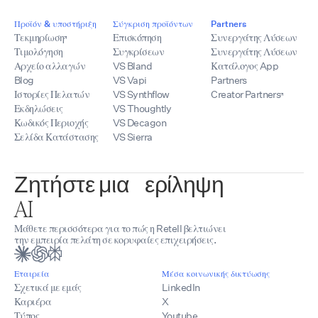
Προϊόν & υποστήριξη
Σύγκριση προϊόντων
Partners
Τεκμηρίωση
Επισκόπηση
Συνεργάτης Λύσεων
Τιμολόγηση
Συγκρίσεων
Συνεργάτης Λύσεων
Αρχείο αλλαγών
VS Bland
Κατάλογος App
Blog
VS Vapi
Partners
Ιστορίες Πελατών
VS Synthflow
Creator Partners
Εκδηλώσεις
VS Thoughtly
Κωδικός Περιοχής
VS Decagon
Σελίδα Κατάστασης
VS Sierra
Ζητήστε μια περίληψη
AI
Μάθετε περισσότερα για το πώς η Retell βελτιώνει
την εμπειρία πελάτη σε κορυφαίες επιχειρήσεις.
Εταιρεία
Μέσα κοινωνικής δικτύωσης
Σχετικά με εμάς
LinkedIn
Καριέρα
X
Τύπος
Youtube