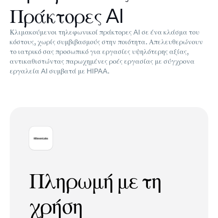
Πράκτορες AI
Κλιμακούμενοι τηλεφωνικοί πράκτορες AI σε ένα κλάσμα του
κόστους, χωρίς συμβιβασμούς στην ποιότητα. Απελευθερώνουν
το ιατρικό σας προσωπικό για εργασίες υψηλότερης αξίας,
αντικαθιστώντας παρωχημένες ροές εργασίας με σύγχρονα
εργαλεία AI συμβατά με HIPAA.
Πληρωμή με τη
χρήση