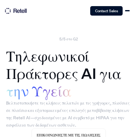
Contact Sales
5/5 στο G2
Τηλεφωνικοί
Πράκτορες AI για
την Υγεία
Βελτιστοποιήστε τις κλήσεις πελατών με τις γρήγορες, πλούσιες
σε πλαίσιο και εξατομικευμένες επιλογές μεταβίβασης κλήσεων
της Retell AI—σχεδιασμένες με AI συμβατό με HIPAA για την
ασφάλεια των δεδομένων ασθενών.
ΕΠΙΚΟΙΝΩΝΗΣΤΕ ΜΕ ΤΙΣ ΠΩΛΗΣΕΙΣ