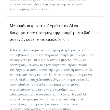
τους κινδύνους συμμόρφωσης για οργανισμούς
υγειονομικής περίθαλψης.
Μπορούν οι φωνητικοί πράκτορες AI να
διαχειριστούν τον προγραμματισμό ραντεβού
ασθενών και την παρακολούθηση;
Η Retell AI αυτοματοποιεί την κράτηση ραντεβού, τις
επιβεβαιώσεις και την παρακολούθηση με συνομιλιακό
AI συμβατό με HIPAA για υπενθυμίσεις ιατρικών
ραντεβού, μειώνοντας τον φόρτο του προσωπικού
υποδοχής. Αξιοποιώντας τηλεφωνικούς πράκτορες AI
που τροφοδοτούνται από LLM, το σύστημα μπορεί να
επαληθεύει στοιχεία ασθενών, να προγραμματίζει
ραντεβού και να στέλνει αυτοματοποιημένες
υπενθυμίσεις για την ελαχιστοποίηση των
αδικαιολόγητων απουσιών. Επιπλέον, η Retell AI
μπορεί να πραγματοποιεί παρακολούθηση μετά το
ραντεβού, συμπεριλαμβανομένων ερευνών
ικανοποίησης ασθενών και υπενθυμίσεων