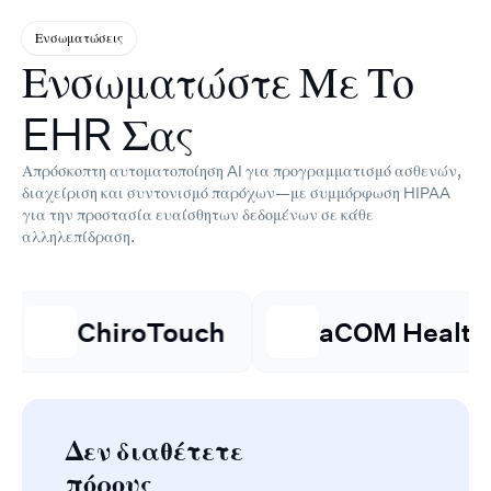
Ενσωματώσεις
Ενσωματώστε Με Το
EHR Σας
Απρόσκοπτη αυτοματοποίηση AI για προγραμματισμό ασθενών,
διαχείριση και συντονισμό παρόχων—με συμμόρφωση HIPAA
για την προστασία ευαίσθητων δεδομένων σε κάθε
αλληλεπίδραση.
ChiroTouch
aCOM Health
Δεν διαθέτετε
πόρους