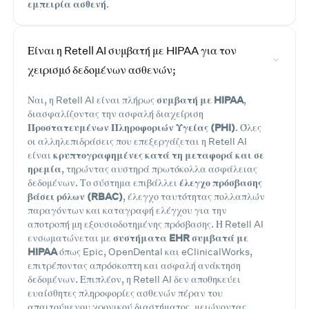
εμπειρία ασθενή
.
Είναι η Retell AI συμβατή με HIPAA για τον
χειρισμό δεδομένων ασθενών;
Ναι, η Retell AI είναι πλήρως
συμβατή με HIPAA
,
διασφαλίζοντας την ασφαλή διαχείριση
Προστατευμένων Πληροφοριών Υγείας (PHI)
. Όλες
οι αλληλεπιδράσεις που επεξεργάζεται η Retell AI
είναι
κρυπτογραφημένες κατά τη μεταφορά και σε
ηρεμία
, τηρώντας αυστηρά πρωτόκολλα ασφάλειας
δεδομένων. Το σύστημα επιβάλλει
έλεγχο πρόσβασης
βάσει ρόλων (RBAC)
, έλεγχο ταυτότητας πολλαπλών
παραγόντων και καταγραφή ελέγχου για την
αποτροπή μη εξουσιοδοτημένης πρόσβασης. Η Retell AI
ενσωματώνεται με
συστήματα EHR συμβατά με
HIPAA
όπως Epic, OpenDental και eClinicalWorks,
επιτρέποντας απρόσκοπτη και ασφαλή ανάκτηση
δεδομένων. Επιπλέον, η Retell AI δεν αποθηκεύει
ευαίσθητες πληροφορίες ασθενών πέραν του
απαιτούμενου χρονικού διαστήματος, μειώνοντας