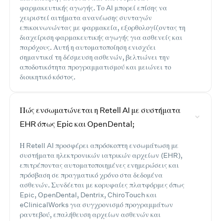
φαρμακευτικής αγωγής. Το AI μπορεί επίσης να
χειριστεί αιτήματα ανανέωσης συνταγών
επικοινωνώντας με φαρμακεία, εξορθολογίζοντας τη
διαχείριση φαρμακευτικής αγωγής για ασθενείς και
παρόχους. Αυτή η αυτοματοποίηση ενισχύει
σημαντικά τη δέσμευση ασθενών, βελτιώνει την
αποδοτικότητα προγραμματισμού και μειώνει το
διοικητικό κόστος.
Πώς ενσωματώνεται η Retell AI με συστήματα
EHR όπως Epic και OpenDental;
Η Retell AI προσφέρει απρόσκοπτη ενσωμάτωση με
συστήματα ηλεκτρονικών ιατρικών αρχείων (EHR),
επιτρέποντας αυτοματοποιημένες ενημερώσεις και
πρόσβαση σε πραγματικό χρόνο στα δεδομένα
ασθενών. Συνδέεται με κορυφαίες πλατφόρμες όπως
Epic, OpenDental, Dentrix, ChiroTouch και
eClinicalWorks για συγχρονισμό προγραμμάτων
ραντεβού, επαλήθευση αρχείων ασθενών και