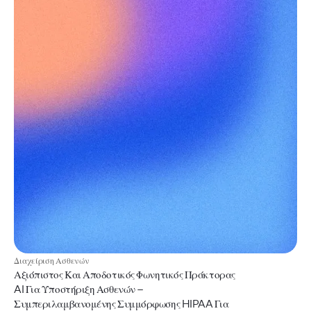
Διαχείριση Ασθενών
Αξιόπιστος Και Αποδοτικός Φωνητικός Πράκτορας
AI Για Υποστήριξη Ασθενών –
Συμπεριλαμβανομένης Συμμόρφωσης HIPAA Για