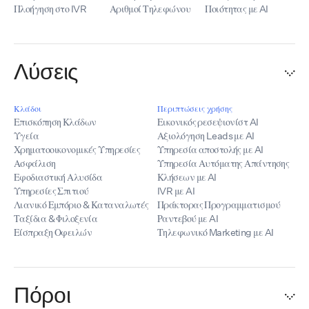
Πλοήγηση στο IVR
Αριθμοί Τηλεφώνου
Ποιότητας με AI
Λύσεις
Κλάδοι
Περιπτώσεις χρήσης
Επισκόπηση Κλάδων
Εικονικός ρεσεψιονίστ AI
Υγεία
Αξιολόγηση Leads με AI
Χρηματοοικονομικές Υπηρεσίες
Υπηρεσία αποστολής με AI
Ασφάλιση
Υπηρεσία Αυτόματης Απάντησης
Εφοδιαστική Αλυσίδα
Κλήσεων με AI
Υπηρεσίες Σπιτιού
IVR με AI
Λιανικό Εμπόριο & Καταναλωτές
Πράκτορας Προγραμματισμού
Ταξίδια & Φιλοξενία
Ραντεβού με AI
Είσπραξη Οφειλών
Τηλεφωνικό Marketing με AI
Πόροι