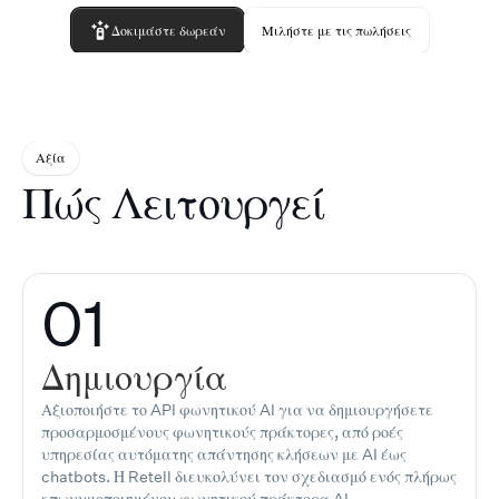
Δοκιμάστε δωρεάν
Μιλήστε με τις πωλήσεις
Αξία
Πώς Λειτουργεί
01
Δημιουργία
Αξιοποιήστε το API φωνητικού AI για να δημιουργήσετε
προσαρμοσμένους φωνητικούς πράκτορες, από ροές
υπηρεσίας αυτόματης απάντησης κλήσεων με AI έως
chatbots. Η Retell διευκολύνει τον σχεδιασμό ενός πλήρως
επωνυμοποιημένου φωνητικού πράκτορα AI.