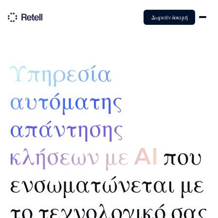
Δωρεάν δοκιμή
Υπηρεσία
αυτόματης
απάντησης
κλήσεων με AI
που
ενσωματώνεται με
το τεχνολογικό σας