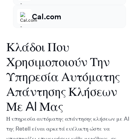
n8n
Cal.com
Κλάδοι Που
Go High Level
Χρησιμοποιούν Την
Υπηρεσία Αυτόματης
Απάντησης Κλήσεων
Με AI Μας
Η υπηρεσία αυτόματης απάντησης κλήσεων με AI
της Retell είναι αρκετά ευέλικτη ώστε να
υποστηρίζει επιχειρήσεις κάθε μεγέθους, σε