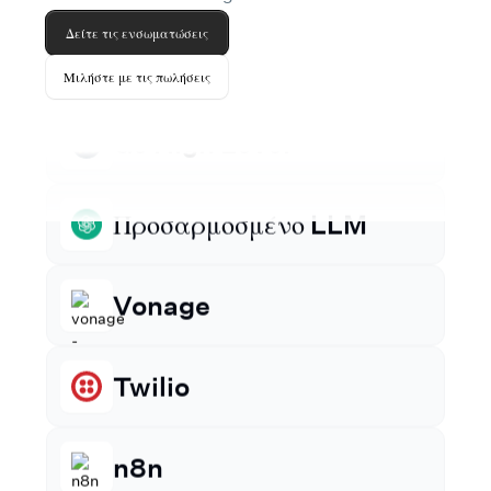
n8n
Δείτε τις ενσωματώσεις
Μιλήστε με τις πωλήσεις
Cal.com
Go High Level
Προσαρμοσμένο LLM
Vonage
Twilio