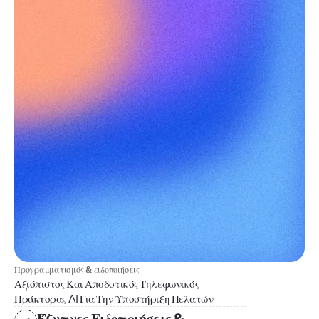
Προγραμματισμός & ειδοποιήσεις
Αξιόπιστος Και Αποδοτικός Τηλεφωνικός
Πράκτορας AI Για Την Υποστήριξη Πελατών
Έξυπνες Ειδοποιήσεις &