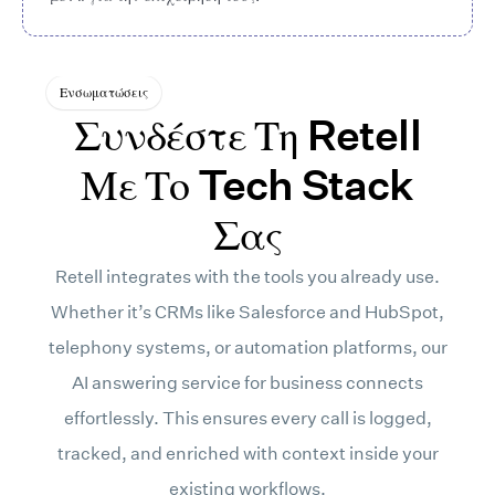
Ενσωματώσεις
Συνδέστε Τη Retell
Με Το Tech Stack
Σας
Προσαρμοσμένο LLM
Retell integrates with the tools you already use.
Whether it’s CRMs like Salesforce and HubSpot,
Vonage
telephony systems, or automation platforms, our
AI answering service for business connects
effortlessly. This ensures every call is logged,
Twilio
tracked, and enriched with context inside your
existing workflows.