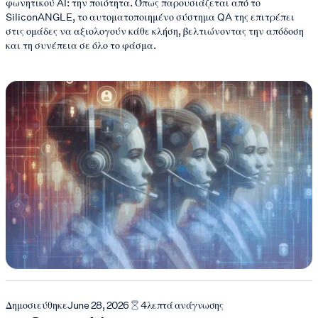
φωνητικού AI: την ποιότητα. Όπως παρουσιάζεται από το
SiliconANGLE, το αυτοματοποιημένο σύστημα QA της επιτρέπει
στις ομάδες να αξιολογούν κάθε κλήση, βελτιώνοντας την απόδοση
και τη συνέπεια σε όλο το φάσμα.
Δημοσιεύθηκε
June 28, 2026
4
λεπτά ανάγνωσης