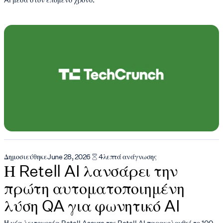
Δημοσιεύθηκε
June 28, 2026
4
λεπτά ανάγνωσης
Η Retell AI λανσάρει την
πρώτη αυτοματοποιημένη
λύση QA για φωνητικό AI
Η νέα λειτουργία Retell Assure της Retell AI παρακολουθεί το 100