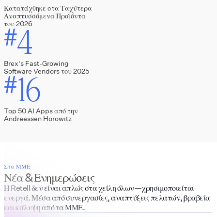
Κατατάχθηκε στα Ταχύτερα
Αναπτυσσόμενα Προϊόντα
του 2026
4
#
Brex's Fast-Growing
Software Vendors του 2025
16
#
Top 50 AI Apps από την
Andreessen Horowitz
Στα ΜΜΕ
Νέα & Ενημερώσεις
Η Retell δεν είναι απλώς στα χείλη όλων—χρησιμοποιείται
ενεργά. Μέσα από συνεργασίες, αναπτύξεις πελατών, βραβεία
και κάλυψη από τα ΜΜΕ.