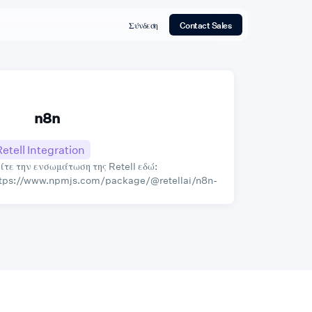
Σύνδεση
Contact Sales
n8n
Retell Integration
ίτε την ενσωμάτωση της Retell εδώ:
tps://www.npmjs.com/package/@retellai/n8n-
des-retellai