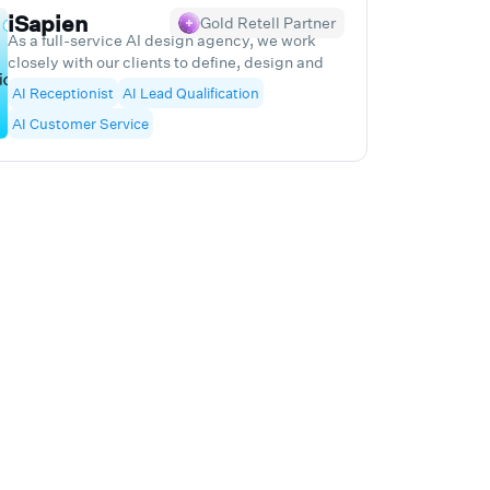
 Sentrovo, we combine innovation with practical
iSapien
Gold Retell Partner
 transforming the way businesses work and
As a full-service AI design agency, we work
closely with our clients to define, design and
develop transformative user experiences
AI Receptionist
AI Lead Qualification
across all platforms and brand touchpoints.
AI Customer Service