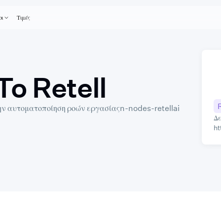
οι
Τιμές
To Retell
ην αυτοματοποίηση ροών εργασίαςn-nodes-retellai
Δε
ht
no