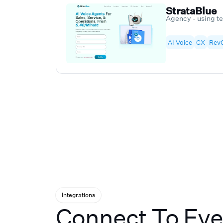
needing after-hou
StrataBlue
practice requiri
Agency - using te
communications, 
between cutting-
AI Voice
CX
Rev
business needs.
approach ensures
than replaces th
make businesses 
Integrations
Connect To Ever