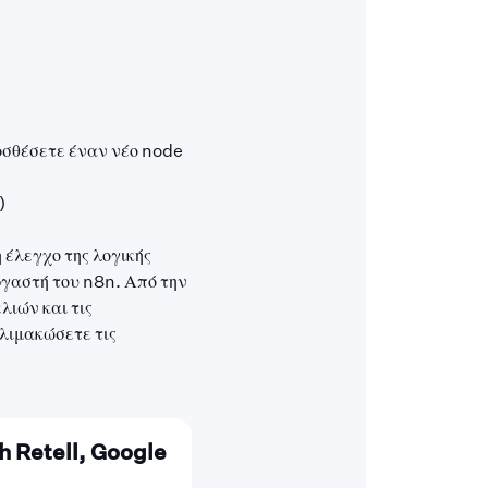
οσθέσετε έναν νέο node
)
 έλεγχο της λογικής
γαστή του n8n. Από την
ιών και τις
κλιμακώσετε τις
h Retell, Google