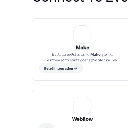
Make
Ενσωματωθείτε με το Make για να
αυτοματοποιήσετε ροές εργασίας και να
ενεργοποιείτε ενέργειες με βάση φωνητικές
Retell Integration
εντολές που δίνονται κατά τη διάρκεια της
κλήσης.
Webflow