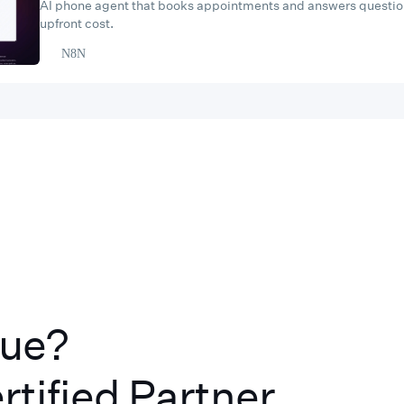
AI phone agent that books appointments and answers questi
upfront cost.
N8N
lue?
rtified Partner.