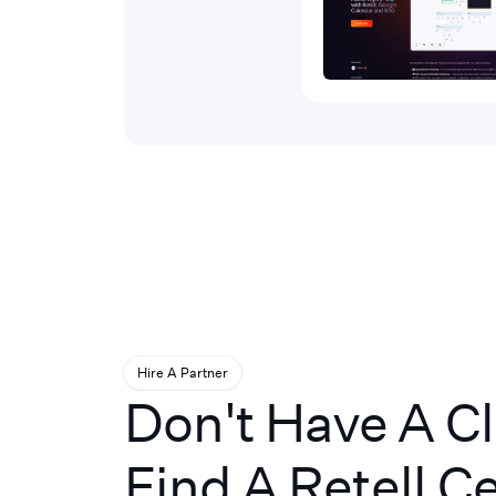
Hire A Partner
Don't Have A C
Find A Retell Ce