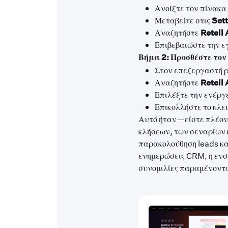
Ανοίξτε τον πίνακα
Μεταβείτε στις
Set
Αναζητήστε
Retell 
Επιβεβαιώστε την ε
Βήμα 2: Προσθέστε τον 
Στον επεξεργαστή ρ
Αναζητήστε
Retell 
Επιλέξτε την ενέργ
Επικολλήστε το κλει
Αυτό ήταν—είστε πλέον 
κλήσεων, των σεναρίων 
παρακολούθηση leads κα
ενημερώσεις CRM, η ενσω
συνομιλίες παραμένοντα