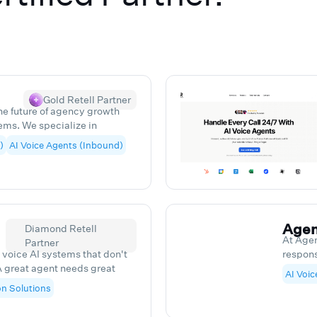
Gold Retell Partner
the future of agency growth
ms. We specialize in
structures that transform how
)
AI Voice Agents (Inbound)
n clients. Our suite includes
ts, intelligent chatbots, and
ork seamlessly together.
 agency experts, our AI
g from calling to closing,
gic growth. With FluxFortify,
Agen
Diamond Retell
tools - you're getting a proven
At Agen
Partner
with systems that actually
voice AI systems that don't
respons
A great agent needs great
custome
AI Voic
t also needs the right data
touch.
n Solutions
 after every call: pulling
appoint
CRM, making real-time
person