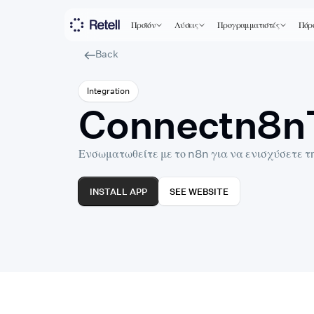
Προϊόν
Λύσεις
Προγραμματιστές
Πόρ
Back
Integration
Connect
n8n
Ενσωματωθείτε με το n8n για να ενισχύσετε τ
INSTALL APP
SEE WEBSITE