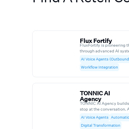
Flux Fortify
FluxFortify is pioneering 
through advanced AI syste
building complete AI infra
AI Voice Agents (Outbound
agencies acquire and retai
Workflow Integration
cutting-edge AI Voice Agen
automated systems that w
Built for agency owners by
solutions handle everythin
letting you focus on strate
TONNIC AI
you're not just getting AI 
Agency
path to scale your agency 
TONNIC AI Agency builds 
work.
stop at the conversation. 
conversation design, but i
AI Voice Agents
Automatio
flowing before, during, and
Digital Transformation
caller context from your 