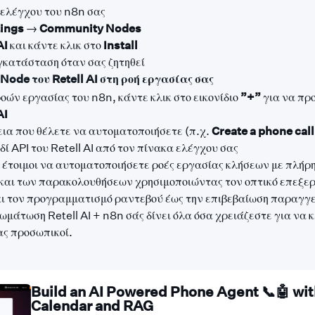
 ελέγχου του n8n σας
tings
→
Community Nodes
AI
και κάντε κλικ στο
Install
γκατάσταση όταν σας ζητηθεί
Node του Retell AI στη ροή εργασίας σας
οών εργασίας του n8n, κάντε κλικ στο εικονίδιο
”+”
για να πρ
AI
εια που θέλετε να αυτοματοποιήσετε (π.χ.
Create a phone call
δί API του Retell AI από τον πίνακα ελέγχου σας
έτοιμοι να αυτοματοποιήσετε ροές εργασίας κλήσεων με πλήρη
και των παρακολουθήσεων χρησιμοποιώντας τον οπτικό επεξερ
ι τον προγραμματισμό ραντεβού έως την επιβεβαίωση παραγγελ
μάτωση Retell AI + n8n σάς δίνει όλα όσα χρειάζεστε για να 
ς προσωπικοί.
Build an AI Powered Phone Agent 📞🤖 wit
Calendar and RAG