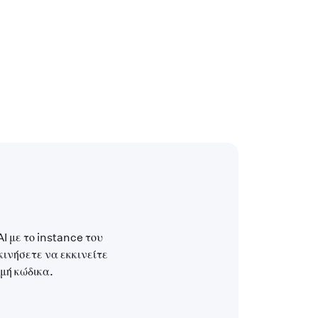
I με το instance του
κινήσετε να εκκινείτε
μή κώδικα.