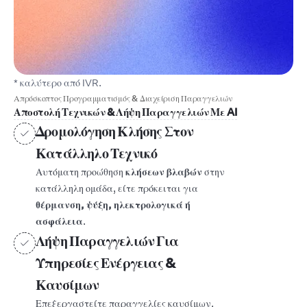
* καλύτερο από IVR.
Απρόσκοπτος Προγραμματισμός & Διαχείριση Παραγγελιών
Αποστολή Τεχνικών & Λήψη Παραγγελιών Με AI
Δρομολόγηση Κλήσης Στον
Κατάλληλο Τεχνικό
Αυτόματη προώθηση
κλήσεων βλαβών
στην
κατάλληλη ομάδα, είτε πρόκειται για
θέρμανση, ψύξη, ηλεκτρολογικά ή
ασφάλεια
.
Λήψη Παραγγελιών Για
Υπηρεσίες Ενέργειας &
Καυσίμων
Επεξεργαστείτε παραγγελίες καυσίμων,