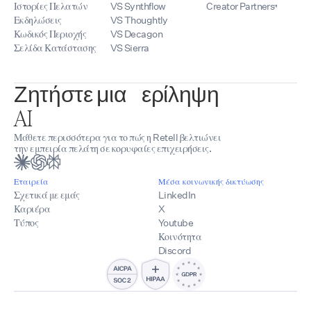
Ιστορίες Πελατών
VS Synthflow
Creator Partners
Εκδηλώσεις
VS Thoughtly
Κωδικός Περιοχής
VS Decagon
Σελίδα Κατάστασης
VS Sierra
Ζητήστε μια περίληψη
AI
Μάθετε περισσότερα για το πώς η Retell βελτιώνει
την εμπειρία πελάτη σε κορυφαίες επιχειρήσεις.
Εταιρεία
Μέσα κοινωνικής δικτύωσης
Σχετικά με εμάς
LinkedIn
Καριέρα
X
Τύπος
Youtube
Κοινότητα
Discord