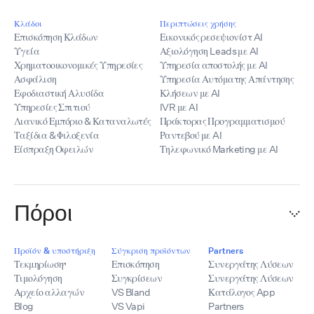
Κλάδοι
Περιπτώσεις χρήσης
Επισκόπηση Κλάδων
Εικονικός ρεσεψιονίστ AI
Υγεία
Αξιολόγηση Leads με AI
Χρηματοοικονομικές Υπηρεσίες
Υπηρεσία αποστολής με AI
Ασφάλιση
Υπηρεσία Αυτόματης Απάντησης
Εφοδιαστική Αλυσίδα
Κλήσεων με AI
Υπηρεσίες Σπιτιού
IVR με AI
Λιανικό Εμπόριο & Καταναλωτές
Πράκτορας Προγραμματισμού
Ταξίδια & Φιλοξενία
Ραντεβού με AI
Είσπραξη Οφειλών
Τηλεφωνικό Marketing με AI
Πόροι
Προϊόν & υποστήριξη
Σύγκριση προϊόντων
Partners
Τεκμηρίωση
Επισκόπηση
Συνεργάτης Λύσεων
Τιμολόγηση
Συγκρίσεων
Συνεργάτης Λύσεων
Αρχείο αλλαγών
VS Bland
Κατάλογος App
Blog
VS Vapi
Partners