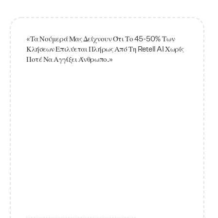
«Τα Νούμερά Μας Δείχνουν Ότι Το 45-50% Των
Κλήσεων Επιλύεται Πλήρως Από Τη Retell AI Χωρίς
Ποτέ Να Αγγίξει Άνθρωπο.»