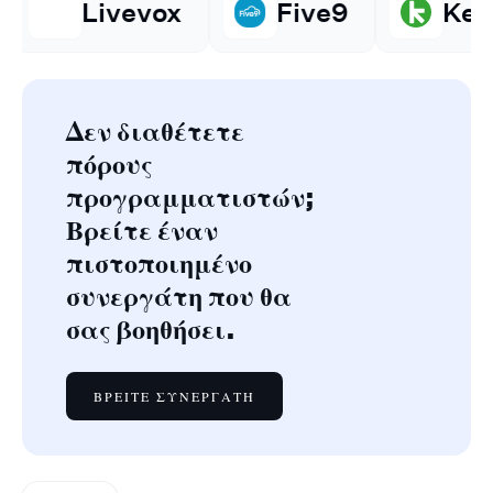
x
Five9
Keap
Ama
Δεν διαθέτετε
πόρους
προγραμματιστών;
Βρείτε έναν
πιστοποιημένο
συνεργάτη που θα
σας βοηθήσει.
ΒΡΕΊΤΕ ΣΥΝΕΡΓΆΤΗ