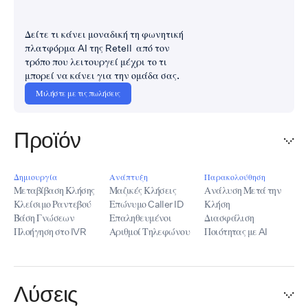
Δείτε τι κάνει μοναδική τη φωνητική
πλατφόρμα AI της Retell από τον
τρόπο που λειτουργεί μέχρι το τι
μπορεί να κάνει για την ομάδα σας.
Μιλήστε με τις πωλήσεις
Προϊόν
Δημιουργία
Ανάπτυξη
Παρακολούθηση
Μεταβίβαση Κλήσης
Μαζικές Κλήσεις
Ανάλυση Μετά την
Κλείσιμο Ραντεβού
Επώνυμο Caller ID
Κλήση
Βάση Γνώσεων
Επαληθευμένοι
Διασφάλιση
Πλοήγηση στο IVR
Αριθμοί Τηλεφώνου
Ποιότητας με AI
Λύσεις