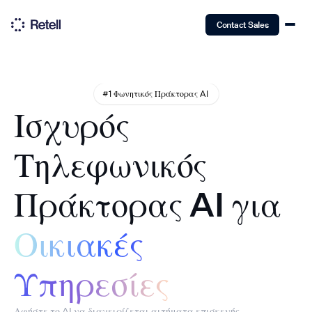
Contact Sales
#1 Φωνητικός Πράκτορας AI
Ισχυρός
Τηλεφωνικός
Πράκτορας AI για
Οικιακές
Υπηρεσίες
Αφήστε το AI να διαχειρίζεται αιτήματα επισκευής,