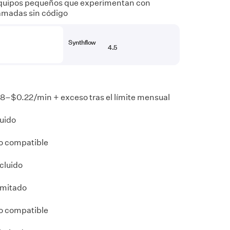
quipos pequeños que experimentan con
lamadas sin código
Synthflow
4.5
8–$0.22/min + exceso tras el límite mensual
uido
o compatible
cluido
imitado
o compatible