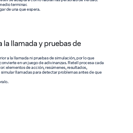
 medio terminar.
gar de una que espera.
 a la llamada y pruebas de
rior a la llamada ni pruebas de simulación, por lo que
 convierte en un juego de adivinanzas. Retell procesa cada
ior: elementos de acción, resúmenes, resultados,
 simular llamadas para detectar problemas antes de que
ralo.