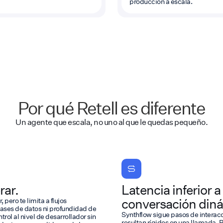
producción a escala.
Por qué Retell es diferente
Un agente que escala, no uno al que le quedas pequeño.
rar.
Latencia inferior 
conversación din
 pero te limita a flujos
ases de datos ni profundidad de
Synthflow sigue pasos de interacc
trol al nivel de desarrollador sin
resultan rígidos en una llamada. 