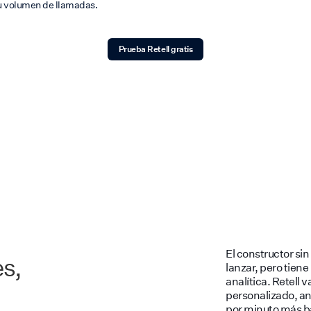
tu volumen de llamadas.
Prueba Retell gratis
El constructor si
s,
lanzar, pero tiene
analítica. Retell 
personalizado, aná
por minuto más ba