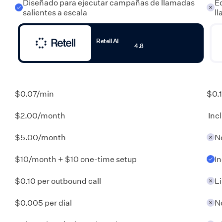
Diseñado para ejecutar campañas de llamadas
E
salientes a escala
l
Retell AI
4.8
$0.07/min
$0.1
$2.00/month
Incl
$5.00/month
N
$10/month + $10 one-time setup
In
$0.10 per outbound call
L
$0.005 per dial
N