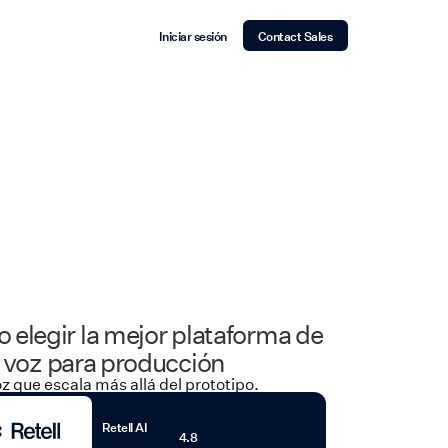
Iniciar sesión
Contact Sales
elegir la mejor plataforma de
 voz para producción
oz que escala más allá del prototipo.
Retell AI
4.8