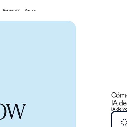
Recursos
Precios
Cómo 
low
IA de
IA de v