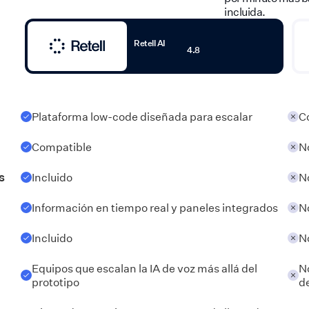
incluida.
Retell AI
4.8
Plataforma low-code diseñada para escalar
Co
Compatible
N
s
Incluido
N
Información en tiempo real y paneles integrados
N
Incluido
N
Equipos que escalan la IA de voz más allá del
N
prototipo
d