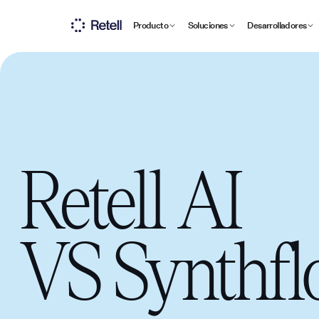
Producto
Soluciones
Desarrolladores
Retell AI
VS
Synthf