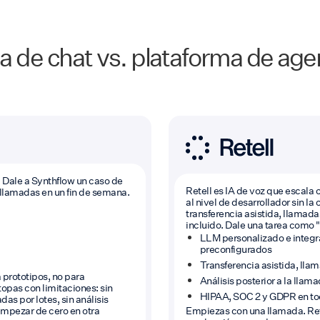
a de chat vs. plataforma de age
. Dale a Synthflow un caso de
Retell es IA de voz que escala 
 llamadas en un fin de semana.
al nivel de desarrollador sin 
transferencia asistida, llamada
incluido. Dale una tarea como "
LLM personalizado e integra
preconfigurados
Transferencia asistida, llam
 prototipos, no para
Análisis posterior a la lla
opas con limitaciones: sin
HIPAA, SOC 2 y GDPR en to
das por lotes, sin análisis
 empezar de cero en otra
Empiezas con una llamada. Ret