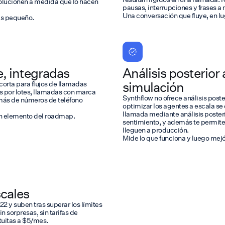
volucionen a medida que lo hacen
pausas, interrupciones y frases a
Una conversación que fluye, en lu
as pequeño.
e, integradas
Análisis posterior
simulación
orta para flujos de llamadas
as por lotes, llamadas con marca
Synthflow no ofrece análisis poste
demás de números de teléfono
optimizar los agentes a escala se
llamada mediante análisis poster
 un elemento del roadmap.
sentimiento, y además te permite
lleguen a producción.
Mide lo que funciona y luego mejó
cales
2 y suben tras superar los límites
n sorpresas, sin tarifas de
tuitas a $5/mes.