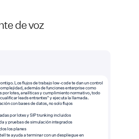
nte de voz
contigo. Los flujos de trabajo low-code te dan un control
la complejidad, además de funciones enterprise como
s por lotes, analíticas y cumplimiento normativo, todo
cualificar leads entrantes" y ejecuta la llamada.
ción con bases de datos, no solo flujos
adas por lotes y SIP trunking incluidos
mada y pruebas de simulación integrados
dos los planes
ell te ayuda a terminar con un despliegue en