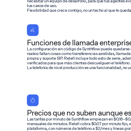
necesitar un equipo de desarrollo, para que tus agentes e
tus casos de uso.
Flexibilidad que crece contigo, no un techo al que le qued
Funciones de llamada enterpris
La configuración sin código de Synthflow puede quedarse c
reales: faltan cosas como transferencias asistidas, llamad
propia y soporte SIP. Retell incluye todo esto de serie, a
verificados para que más clientes descuelguen el teléfono.
La telefonía de nivel producción es una funcionalidad, no
Precios que no suben aunque es
Las tarifas por minuto de Synthflow empiezan en $0.18–$0.2
mensuales de minutos. Retell cobra $0.07 por minuto fijo, si
plataforma, con números de teléfono a $2/mes y líneas gra