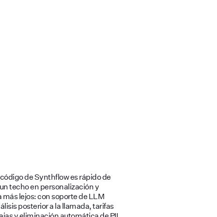
n código de Synthflow es rápido de
 un techo en personalización y
va más lejos: con soporte de LLM
lisis posterior a la llamada, tarifas
jas y eliminación automática de PII