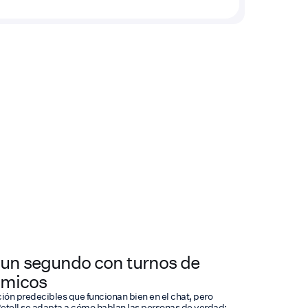
a un segundo con turnos de
ámicos
ión predecibles que funcionan bien en el chat, pero
Retell se adapta a cómo hablan las personas de verdad: