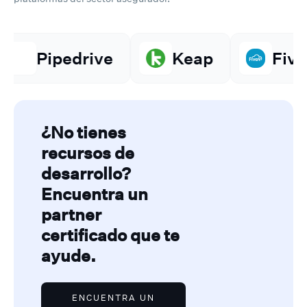
ve
Keap
Five9
Ama
¿No tienes
recursos de
desarrollo?
Encuentra un
partner
certificado que te
ayude.
ENCUENTRA UN