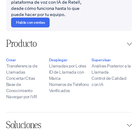
plataforma de voz con IA de Retell,
desde cómo funciona hasta lo que
puede hacer por tu equipo.
Habla con ventas
Producto
Crear
Desplegar
Supervisar
Transferencia de
Llamadas por Lotes
Análisis Posterior a la
Llamadas
ID de Llamada con
Llamada
Concertar Citas
Marca
Control de Calidad
Base de
Números de Teléfono
con IA
Conocimiento
Verificados
Navegar por IVR
Soluciones