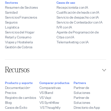
Sectores
Casos de uso
Resumen de Sectores
Recepcionista con IA
Sanidad
Cualificación de leads con IA
Servicios Financieros
Servicio de despacho con IA
Seguros
Servicio de Contestador con IA
Logística
IVR con IA
Servicios del Hogar
Agente de Programación de
Retail y Consumo
Citas con IA
Viajes y Hostelería
Telemarketing con IA
Gestión de Cobros
Recursos
Producto y soporte
Comparar productos
Partners
Documentación
Comparativas
Partner de
Precios
VS Bland
Soluciones
Registro de cambios
VS Vapi
Partner de
Blog
VS Synthflow
Soluciones
Casos de Éxito
VS Thoughtly
Directorio de App