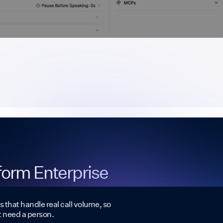
tform Enterprise
s that handle real call volume, so
t need a person.