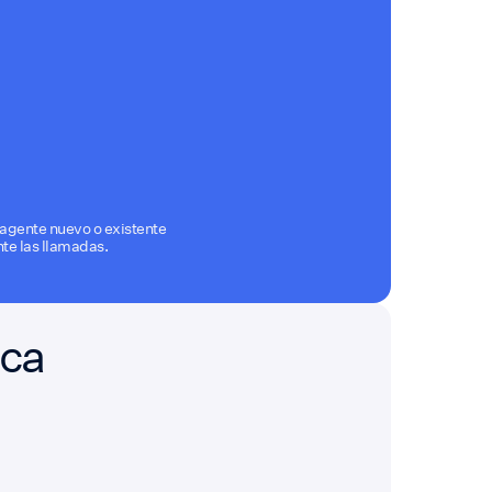
 agente nuevo o existente
te las llamadas.
ica