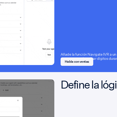
Añade la función Navigate IVR a un
para que pueda pulsar dígitos duran
Habla con ventas
Define la lóg