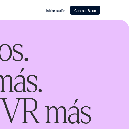
Iniciar sesión
Contact Sales
os.
más.
 IVR más