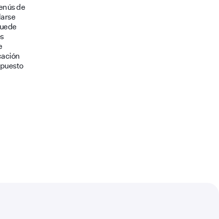
menús de
darse
puede
os
e
cación
upuesto