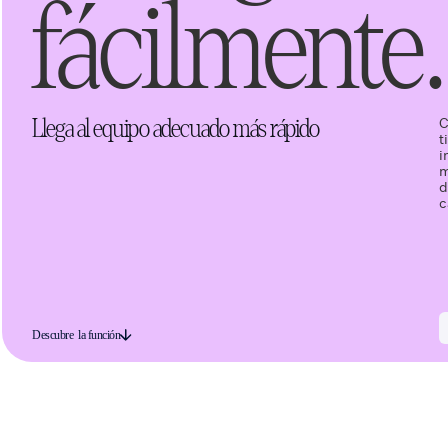
fácilmente.
C
Llega al equipo adecuado más rápido
t
i
m
d
c
Descubre la función