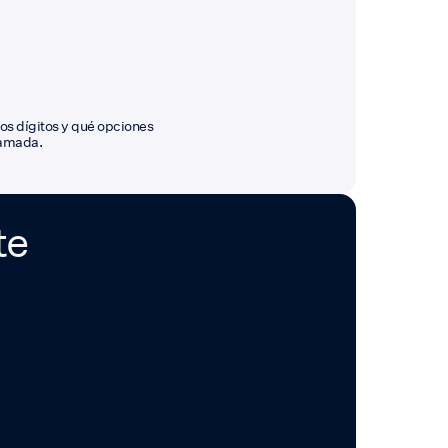
tos dígitos y qué opciones
lamada.
te