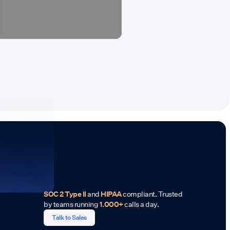
SOC 2 Type II
and
HIPAA
compliant. Trusted
by teams running
1.000+
calls a day.
Talk to Sales