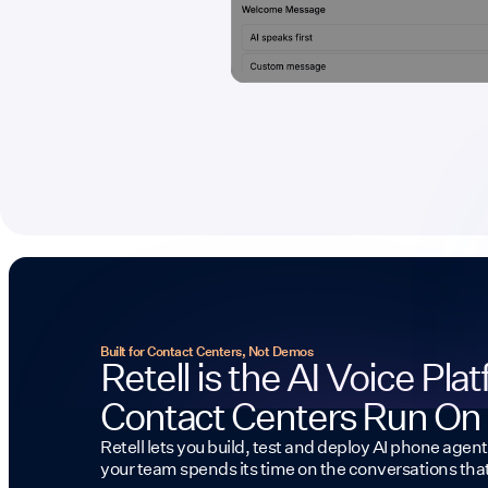
Built for Contact Centers, Not Demos
Retell is the AI Voice Pla
Contact Centers Run On
Retell lets you build, test and deploy AI phone agent
your team spends its time on the conversations tha