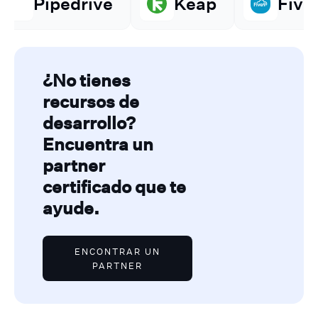
e
Keap
Five9
Amaz
¿No tienes
recursos de
desarrollo?
Encuentra un
partner
certificado que te
ayude.
ENCONTRAR UN
PARTNER