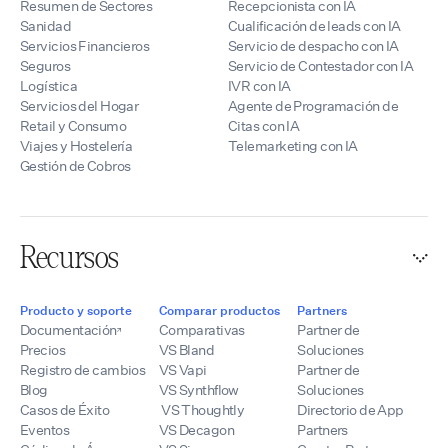
Resumen de Sectores
Recepcionista con IA
Sanidad
Cualificación de leads con IA
Servicios Financieros
Servicio de despacho con IA
Seguros
Servicio de Contestador con IA
Logística
IVR con IA
Servicios del Hogar
Agente de Programación de
Retail y Consumo
Citas con IA
Viajes y Hostelería
Telemarketing con IA
Gestión de Cobros
Recursos
Producto y soporte
Comparar productos
Partners
Documentación
Comparativas
Partner de
Precios
VS Bland
Soluciones
Registro de cambios
VS Vapi
Partner de
Blog
VS Synthflow
Soluciones
Casos de Éxito
VS Thoughtly
Directorio de App
Eventos
VS Decagon
Partners