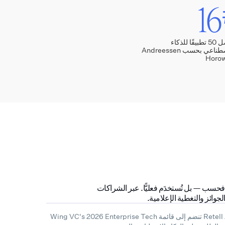
16
أفضل 50 تطبيقًا للذكاء
الاصطناعي بحسب Andreessen
Horow
ّث عنها فحسب — بل تُستخدَم فعليًّا. عبر الشراكات
جوائز والتغطية الإعلامية.