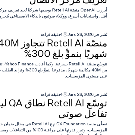
أبرزت OpenAI منصّة Retell AI بوصفها شركةً تُع
أقل، واستجابات أسرع، ووكلاء صوتيون بالذكاء الاصطناعي يُنجزون 
نُشر في
June 28, 2026
4
دقيقة قراءة
شهريًا بنموٍّ بلغ 300%
تتوسّع م
من 40M مكالمة شهريًا، مدفوعةً بن
على مستوى المؤسسات.
نُشر في
June 28, 2026
4
دقيقة قراءة
توسّع I
تفاعل صوتي
تغطّي منصة CX Foundation نهج  AI
المؤسسات، وتبرز قدرتها على مراقبة 0