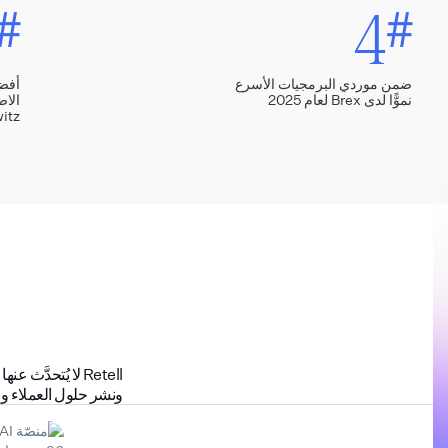
4
#
#
ضمن موردي البرمجيات الأسرع
نموًّا لدى Brex لعام 2025
itz
Retell لا يُتحدَ
ونشر حلول العملاء وال