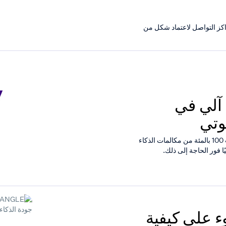
Te، تخطط نحو نصف مراكز التواصل لاعتماد شكل من
Retell AI تُطلق أول حل QA آلي في
وتي
تُطلق منصّة Retell AI ميزة Retell Assure الجديدة التي تراقب 100 بالمئة من مكالمات الذكاء
ا فور الحاجة إلى ذلك.
ط الضوء على كيفية