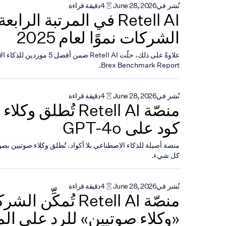
نُشر في
June 28, 2026
4
دقيقة قراءة
Retell AI في المرتبة الر
الشركات نموًا لعام 2025
علاوةً على ذلك، حلّت Retell AI ض
Brex Benchmark Report.
نُشر في
June 28, 2026
4
دقيقة قراءة
منصّة Retell AI تُط
كود على GPT-4o
منصة أصيلة للذكاء الاصطناعي بلا أكواد، تُطلق وكلاء صوتيين ب
كل شيء.
نُشر في
June 28, 2026
4
دقيقة قراءة
منصّة Retell AI تُمكِ
«وكلاء صوتيين» للرد على ال