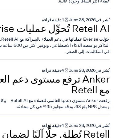
عملاء أكثر اتساقًا وجودةً عالية.
نُشر في
June 28, 2026
4
دقيقة قراءة
Retell AI تُحوِّل عمليات Everise
التذاكر بواسطة الذك
في المكالمات إلى الصفر.
نُشر في
June 28, 2026
4
دقيقة قراءة
Anker ترفع مستوى دعم ال
مع Retell
ومعدل NPS بلغ 63، ودقة تتجاوز 95% في كل محادثة.
نُشر في
June 28, 2026
4
دقيقة قراءة
Retell تُطلق حلًّا آليًا لضمان الجودة QA