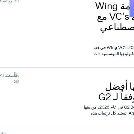
منصّة Retell AI تنضم إلى قائمة Wing
VC's 2026 Enterprise Tech 30 مع
اصطناعي
تم اختيار منصّة Retell AI ضمن قائمة Wing VC's 2026 Enterprise Tech 30 في فئة
كنولوجيا المؤسسية ذات
م بوصفها أفضل
حصلت منصّة Retell AI على أربع جوائز G2 Best Software Awards في عام 2026، من بينها
المرتبة الثالثة في الأسرع نمواً والمرتبة الرابعة في فئة Agentic AI. تستند كل ترتيبات هذه