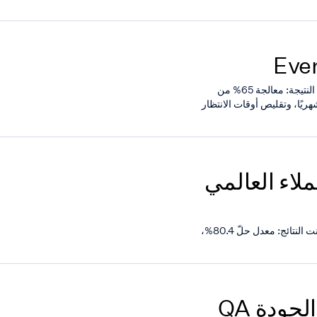
حوّلت Everise عملياتها في دعم العملاء بالشراكة مع Retell AI. النتيجة: معالجة 65% من
اء الاصطناعي، وتوفير أكثر من 600 ساعة شهريًا، وتقليص أوقات الانتظار
عملاء العالمي
رفعت Anker مستوى دعمها العالمي للعملاء مع Retell AI—وكانت النتائج: معدل حلّ 80.4%،