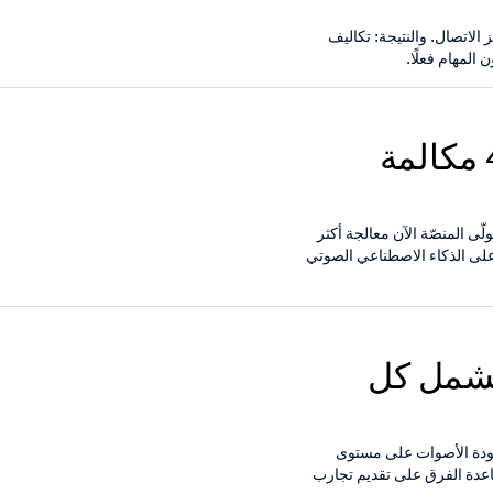
يد تعريف مركز الاتصال. والنتيجة: تكاليف
المهام فعلًا.
منصّة Retell AI تتجاوز 40M مكالمة
نصّة Retell AI بسرعة. وكما أفادت Yahoo Finance، تتولّى المنصّة الآن معالجة أكثر
موٍّ بلغ 300% وتزايد الطلب على الذكاء الاصطناعي الصوتي
Retell A نطاق QA ليشمل كل
Retell في مجال ضمان جودة الأصوات على مستوى
10% من التفاعلات ومساعدة الفرق على تقديم تجارب