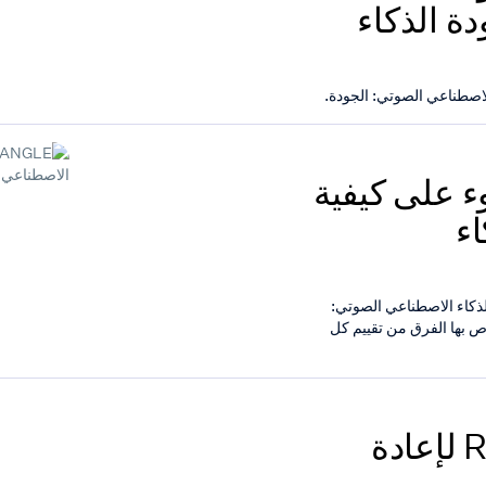
ات جودة الذكاء
ط الضوء على كيفية
ذكاء
 مجال الذكاء الاصطناعي الصوتي:
SiliconA، يُمكّن نظام QA الآلي الخاص بها الفرق من تقييم كل
OpenAI تُبرز منصّة Retell AI لإعادة