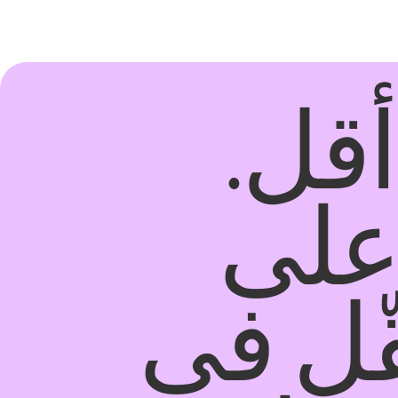
قل.
على
قّل في