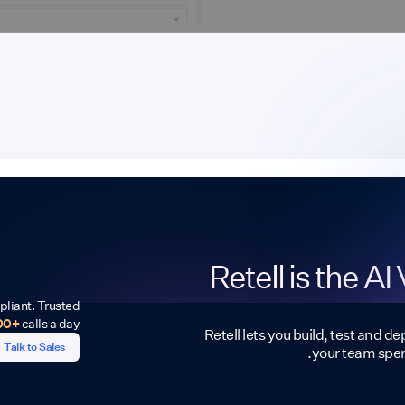
Retell is the A
liant. Trusted
00+
calls a day.
Retell lets you build, test and d
Talk to Sales
your team spen