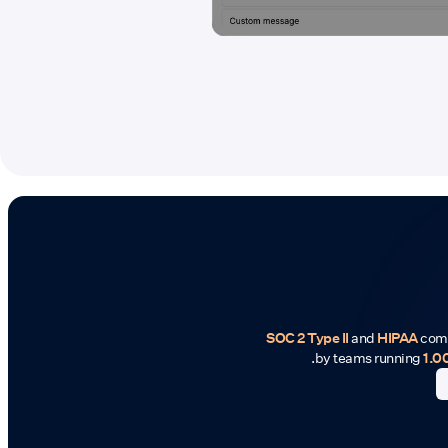
SOC 2 Type II
and
HIPAA
comp
by teams running
1.0