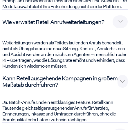
Prompt an und binden Ihre Tools über einen API-first-Stack ein. Die
Modellauswahl bleibt Ihre Entscheidung, nicht die der Plattform.
Wie verwaltet Retell Anrufweiterleitungen?
Weiterleitungen werden als Teil des laufenden Anrufs behandelt,
nicht als Übergabe an eine neue Sitzung. Kontext, Anruferhistorie
und Absicht werden an den nächsten Agenten – menschlich oder
KI – übertragen, was die Lösungsrate erhöht und verhindert, dass
Kunden sich wiederholen müssen.
Kann Retell ausgehende Kampagnen in großem
Maßstab durchführen?
Ja. Batch-Anrufe sind ein erstklassiges Feature. Retell kann
Tausende gleichzeitiger ausgehender Anrufe für Vertrieb,
Erinnerungen, Inkasso und Umfragen durchführen, ohne die
Anrufqualität oder Latenz zu beeinträchtigen.