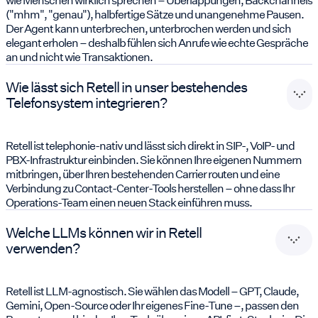
("mhm", "genau"), halbfertige Sätze und unangenehme Pausen.
Der Agent kann unterbrechen, unterbrochen werden und sich
elegant erholen – deshalb fühlen sich Anrufe wie echte Gespräche
an und nicht wie Transaktionen.
Wie lässt sich Retell in unser bestehendes
Telefonsystem integrieren?
Retell ist telephonie-nativ und lässt sich direkt in SIP-, VoIP- und
PBX-Infrastruktur einbinden. Sie können Ihre eigenen Nummern
mitbringen, über Ihren bestehenden Carrier routen und eine
Verbindung zu Contact-Center-Tools herstellen – ohne dass Ihr
Operations-Team einen neuen Stack einführen muss.
Welche LLMs können wir in Retell
verwenden?
Retell ist LLM-agnostisch. Sie wählen das Modell – GPT, Claude,
Gemini, Open-Source oder Ihr eigenes Fine-Tune –, passen den