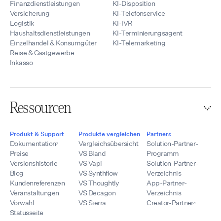
Finanzdienstleistungen
KI-Disposition
Versicherung
KI-Telefonservice
Logistik
KI-IVR
Haushaltsdienstleistungen
KI-Terminierungsagent
Einzelhandel & Konsumgüter
KI-Telemarketing
Reise & Gastgewerbe
Inkasso
Ressourcen
Produkt & Support
Produkte vergleichen
Partners
Dokumentation
Vergleichsübersicht
Solution-Partner-
Preise
VS Bland
Programm
Versionshistorie
VS Vapi
Solution-Partner-
Blog
VS Synthflow
Verzeichnis
Kundenreferenzen
VS Thoughtly
App-Partner-
Veranstaltungen
VS Decagon
Verzeichnis
Vorwahl
VS Sierra
Creator-Partner
Statusseite