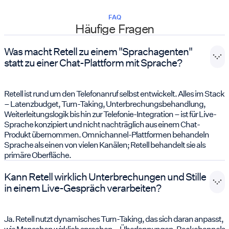
FAQ
Häufige Fragen
Was macht Retell zu einem "Sprachagenten"
statt zu einer Chat-Plattform mit Sprache?
Retell ist rund um den Telefonanruf selbst entwickelt. Alles im Stack
– Latenzbudget, Turn-Taking, Unterbrechungsbehandlung,
Weiterleitungslogik bis hin zur Telefonie-Integration – ist für Live-
Sprache konzipiert und nicht nachträglich aus einem Chat-
Produkt übernommen. Omnichannel-Plattformen behandeln
Sprache als einen von vielen Kanälen; Retell behandelt sie als
primäre Oberfläche.
Kann Retell wirklich Unterbrechungen und Stille
in einem Live-Gespräch verarbeiten?
Ja. Retell nutzt dynamisches Turn-Taking, das sich daran anpasst,
wie Menschen wirklich sprechen – Überlappungen, Backchannels