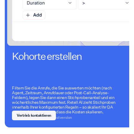
Kohorte erstellen
Filtern Sie die Anrufe, die Sie auswerten möchten (nach
Agent, Zeitraum, Anrufdauer oder Post-Call-Analyse-
Feldern), legen Sie dann einen Stichprobenanteil und ein
wöchentliches Maximum fest. Retell AI zieht Stichproben
innerhalb Ihrer konfigurierten Regeln – so skaliert Ihr QA
mit dem Volumen, ohne dass die Kosten skalieren.
Vertrieb kontaktieren
100 Minuten kostenlose Testversion