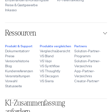
Reise & Gastgewerbe
Inkasso
Ressourcen
Produkt & Support
Produkte vergleichen
Partners
Dokumentation
Vergleichsübersicht
Solution-Partner-
Preise
VS Bland
Programm
Versionshistorie
VS Vapi
Solution-Partner-
Blog
VS Synthflow
Verzeichnis
Kundenreferenzen
VS Thoughtly
App-Partner-
Veranstaltungen
VS Decagon
Verzeichnis
Vorwahl
VS Sierra
Creator-Partner
Statusseite
KI-Zusammenfassung
anfordern