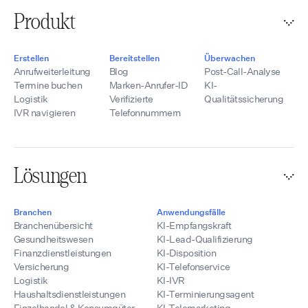
Produkt
Erstellen
Bereitstellen
Überwachen
Anrufweiterleitung
Blog
Post-Call-Analyse
Termine buchen
Marken-Anrufer-ID
KI-
Logistik
Verifizierte
Qualitätssicherung
IVR navigieren
Telefonnummern
Lösungen
Branchen
Anwendungsfälle
Branchenübersicht
KI-Empfangskraft
Gesundheitswesen
KI-Lead-Qualifizierung
Finanzdienstleistungen
KI-Disposition
Versicherung
KI-Telefonservice
Logistik
KI-IVR
Haushaltsdienstleistungen
KI-Terminierungsagent
Einzelhandel & Konsumgüter
KI-Telemarketing