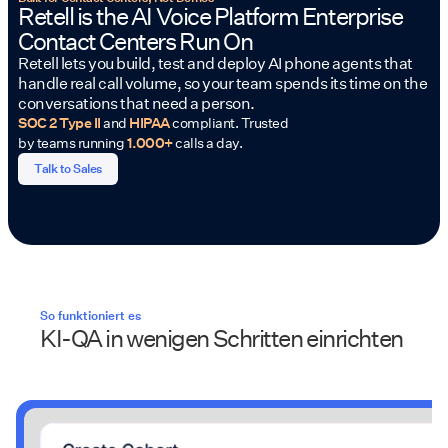
Retell is the AI Voice Platform Enterprise
Contact Centers Run On
Retell lets you build, test and deploy AI phone agents that
handle real call volume, so your team spends its time on the
conversations that need a person.
SOC 2 Type II
and
HIPAA
compliant. Trusted
by teams running
1.000+
calls a day.
Talk to Sales
So funktioniert es
KI-QA in wenigen Schritten einrichten