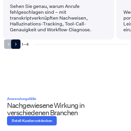
Sehen Sie genau, warum Anrufe
fehlgeschlagen sind – mit
Wec
transkriptverknüpften Nachweisen,
por
Halluzinations-Tracking, Tool-Call-
Lei
Genauigkeit und Workflow-Diagnose.
ein
1
—
4
Anwendungsfälle
Nachgewiesene Wirkung in
verschiedenen Branchen
Retell-Kunden entdecken