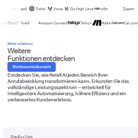
Hubspot
Twilio
Vonage
Go High Level
n8n
Zapier
esys
Five9
Amazon Connect
Telnyx
Make
Cal.com
Mehr erfahren
Weitere
Funktionen entdecken
Wettbewerbsübersicht
Entdecken Sie, wie Retell AI jeden Bereich Ihrer
Anrufabwicklung transformieren kann. Erkunden Sie das
vollständige Leistungsspektrum – entwickelt für
intelligentere Automatisierung, höhere Effizienz und ein
verbessertes Kundenerlebnis.
Retell vs Vapi