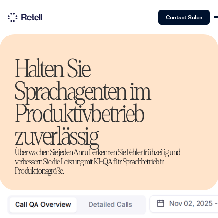
Contact Sales
Halten Sie
Sprachagenten im
Produktivbetrieb
zuverlässig
Überwachen Sie jeden Anruf, erkennen Sie Fehler frühzeitig und
verbessern Sie die Leistung mit KI-QA für Sprachbetrieb in
Produktionsgröße.