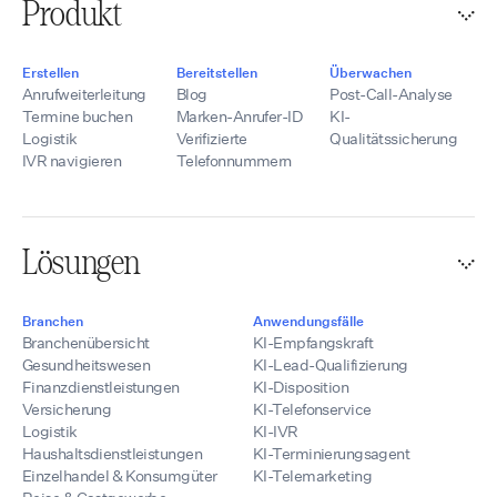
Produkt
Erstellen
Bereitstellen
Überwachen
Anrufweiterleitung
Blog
Post-Call-Analyse
Termine buchen
Marken-Anrufer-ID
KI-
Logistik
Verifizierte
Qualitätssicherung
IVR navigieren
Telefonnummern
Lösungen
Branchen
Anwendungsfälle
Branchenübersicht
KI-Empfangskraft
Gesundheitswesen
KI-Lead-Qualifizierung
Finanzdienstleistungen
KI-Disposition
Versicherung
KI-Telefonservice
Logistik
KI-IVR
Haushaltsdienstleistungen
KI-Terminierungsagent
Einzelhandel & Konsumgüter
KI-Telemarketing