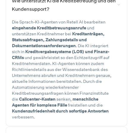
Wie unterstützt KI die Kreditbetreuung und den
Kundensupport?
Die Sprach-KI-Agenten von Retell AI bearbeiten
eingehende Kreditbetreuungsanrufe
und
unterstützen Kreditnehmer bei
Kreditanträgen,
Statusabfragen, Zahlungsdetails und
Dokumentationsanforderungen
. Die KI integriert
sich in
Kreditvergabesysteme (LOS) und Finanz-
CRMs
und gewährleistet so den Echtzeitzugriff auf
Kreditnehmerdaten. KI-Agenten können zudem
Richtliniendetails aus der Wissensdatenbank des
Unternehmens abrufen und Kreditnehmern genaue,
aktuelle Informationen bereitstellen. Durch die
Automatisierung wiederkehrender
Kreditbetreuungsanfragen können Finanzinstitute
die
Callcenter-Kosten
senken,
menschliche
Agenten für komplexe Fälle
freistellen und die
Kundenzufriedenheit durch sofortige Antworten
verbessern.