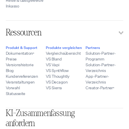
Reise & Gastgewerbe
Inkasso
Ressourcen
Produkt & Support
Produkte vergleichen
Partners
Dokumentation
Vergleichsübersicht
Solution-Partner-
Preise
VS Bland
Programm
Versionshistorie
VS Vapi
Solution-Partner-
Blog
VS Synthflow
Verzeichnis
Kundenreferenzen
VS Thoughtly
App-Partner-
Veranstaltungen
VS Decagon
Verzeichnis
Vorwahl
VS Sierra
Creator-Partner
Statusseite
KI-Zusammenfassung
anfordern