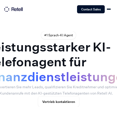
Contact Sales
#1 Sprach-KI Agent
istungsstarker KI-
lefonagent für
nanzdienstleistun
vertieren Sie mehr Leads, qualifizieren Sie Kreditnehmer und optimi
 Kundenanrufe mit den KI-gestützten Telefonagenten von Retell AI.
Vertrieb kontaktieren