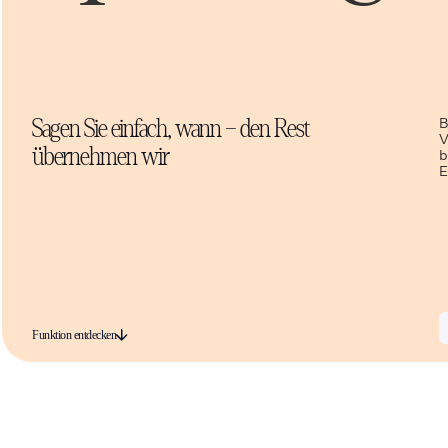
B
Sagen Sie einfach, wann – den Rest
V
übernehmen wir
b
E
Funktion entdecken