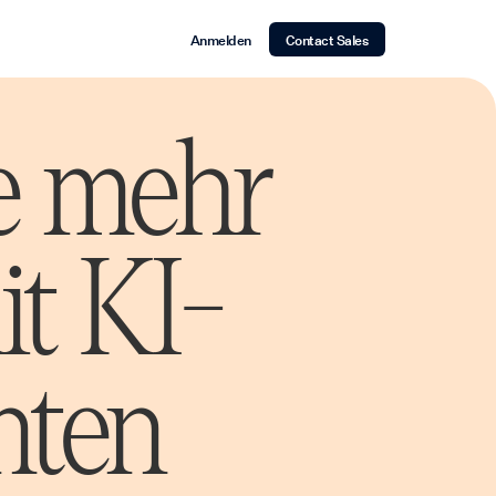
Anmelden
Contact Sales
e mehr
t KI-
nten