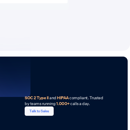
SOC 2 Type II
and
HIPAA
compliant. Trusted
by teams running
1.000+
calls a day.
Talk to Sales