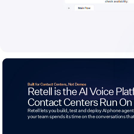
Built for Contact Centers, Not Demos
Retell is the AI Voice Pla
Contact Centers Run On
Retell lets you build, test and deploy AI phone agent
your team spends its time on the conversations tha