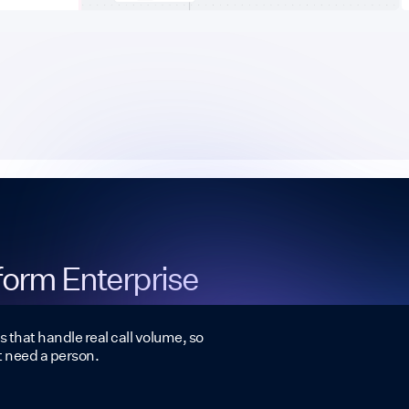
tform Enterprise
s that handle real call volume, so
t need a person.