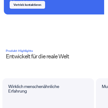
Ziffern drücken kann.
Vertrieb kontaktieren
Produkt-Highlights
Entwickelt für die reale Welt
Wirklich menschenähnliche
Mul
Erfahrung