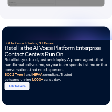
Built for Contact Centers, Not Demos
Retell is the AI Voice Platform Enterprise
Contact Centers Run On
Retell lets you build, test and deploy AI phone agents that
handle real call volume, so your team spends its time on the
conversations that need a person.
SOC 2 Type II
and
HIPAA
compliant. Trusted
by teams running
1.000+
calls a day.
Talk to Sales