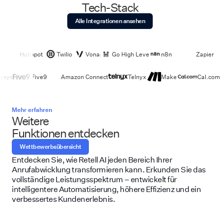
Tech-Stack
Alle Integrationen ansehen
Hubspot
Twilio
Vonage
Go High Level
n8n
Zapier
esys
Five9
Amazon Connect
Telnyx
Make
Cal.com
Mehr erfahren
Weitere
Funktionen entdecken
Wettbewerbsübersicht
Entdecken Sie, wie Retell AI jeden Bereich Ihrer
Anrufabwicklung transformieren kann. Erkunden Sie das
vollständige Leistungsspektrum – entwickelt für
intelligentere Automatisierung, höhere Effizienz und ein
verbessertes Kundenerlebnis.