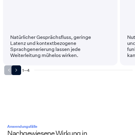
Natürlicher Gesprächsfluss, geringe
Nut
Latenz und kontextbezogene
und
Sprachgenerierung lassen jede
fun
Weiterleitung mühelos wirken.
kan
1
—
4
Anwendungsfälle
Nachgewiesene Wirkung in