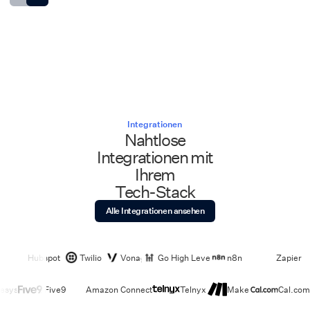
Integrationen
Nahtlose
Integrationen mit
Ihrem
Tech-Stack
Alle Integrationen ansehen
Hubspot
Twilio
Vonage
Go High Level
n8n
Zapier
esys
Five9
Amazon Connect
Telnyx
Make
Cal.com