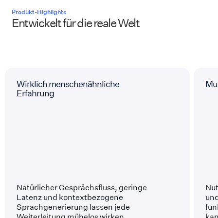
Produkt-Highlights
Entwickelt für die reale Welt
Wirklich menschenähnliche
Mul
Erfahrung
Natürlicher Gesprächsfluss, geringe
Nut
Latenz und kontextbezogene
und
Sprachgenerierung lassen jede
fun
Weiterleitung mühelos wirken.
kan