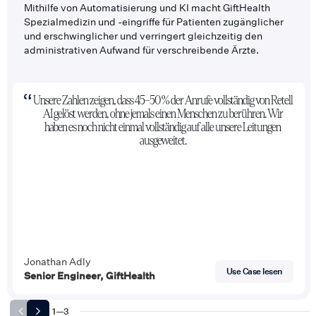
Mithilfe von Automatisierung und KI macht GiftHealth
Spezialmedizin und -eingriffe für Patienten zugänglicher
und erschwinglicher und verringert gleichzeitig den
administrativen Aufwand für verschreibende Ärzte.
Unsere Zahlen zeigen, dass 45–50 % der Anrufe vollständig von Retell
AI gelöst werden, ohne jemals einen Menschen zu berühren. Wir
haben es noch nicht einmal vollständig auf alle unsere Leitungen
ausgeweitet.
Jonathan Adly
Use Case lesen
Senior Engineer, GiftHealth
1
—
3