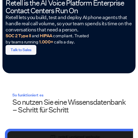
Retell is the AI Voice Platform Enterprise
Contact Centers Run On
Retell lets you build, test and deploy AI phone agents that
handle real call volume, so your team spends its time on the
conversations that need a person.
SOC 2 Type II
and
HIPAA
compliant. Trusted
by teams running
1.000+
calls a day.
Talk to Sales
So funktioniert es
So nutzen Sie eine Wissensdatenbank
– Schritt für Schritt