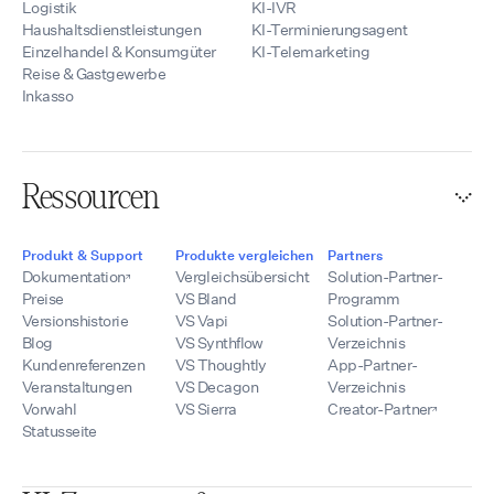
Logistik
KI-IVR
Haushaltsdienstleistungen
KI-Terminierungsagent
Einzelhandel & Konsumgüter
KI-Telemarketing
Reise & Gastgewerbe
Inkasso
Ressourcen
Produkt & Support
Produkte vergleichen
Partners
Dokumentation
Vergleichsübersicht
Solution-Partner-
Preise
VS Bland
Programm
Versionshistorie
VS Vapi
Solution-Partner-
Blog
VS Synthflow
Verzeichnis
Kundenreferenzen
VS Thoughtly
App-Partner-
Veranstaltungen
VS Decagon
Verzeichnis
Vorwahl
VS Sierra
Creator-Partner
Statusseite