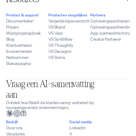
Product & support
Producten vergelijken
Partners
Documentatie
Vergelijkingsoverzicht
Oplossingspartnerprog
Prijzen
VS Bland
Oplossingspartnerdirect
Wijzigingslogboek
VS Vapi
App-partnerdirectory
Blog
VS Synthflow
Creator Partners
Klantverhalen
VS Thoughtly
Evenementen
VS Decagon
Netnummer
VS Sierra
Statuspagina
Vraag een AI-samenvatting
aan
Ontdek hoe Retell de klantervaring verbetert bij
toonaangevende ondernemingen.
Bedrijf
Social media
Over ons
LinkedIn
Vacatures
X