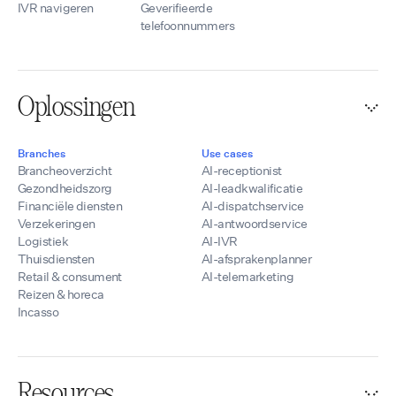
IVR navigeren
Geverifieerde
telefoonnummers
Oplossingen
Branches
Use cases
Brancheoverzicht
AI-receptionist
Gezondheidszorg
AI-leadkwalificatie
Financiële diensten
AI-dispatchservice
Verzekeringen
AI-antwoordservice
Logistiek
AI-IVR
Thuisdiensten
AI-afsprakenplanner
Retail & consument
AI-telemarketing
Reizen & horeca
Incasso
Resources