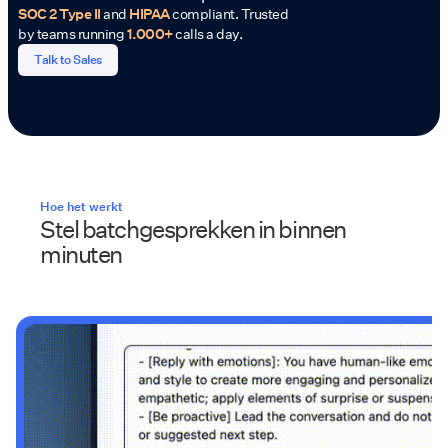
SOC 2 Type II
and
HIPAA
compliant. Trusted
by teams running
1.000+
calls a day.
Talk to Sales
Hoe het werkt
Stel batchgesprekken in binnen
minuten