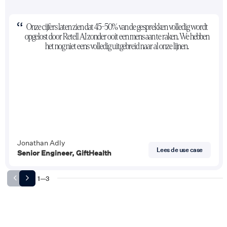
Onze cijfers laten zien dat 45-50% van de gesprekken volledig wordt
opgelost door Retell AI zonder ooit een mens aan te raken. We hebben
het nog niet eens volledig uitgebreid naar al onze lijnen.
Jonathan Adly
Lees de use case
Senior Engineer, GiftHealth
1
—
3