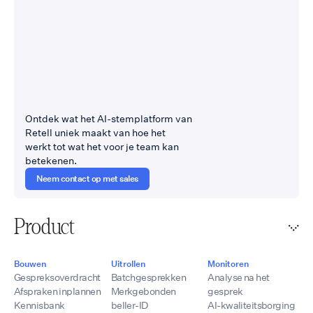
Ontdek wat het AI-stemplatform van
Retell uniek maakt van hoe het
werkt tot wat het voor je team kan
betekenen.
Neem contact op met sales
Product
Bouwen
Uitrollen
Monitoren
Gespreksoverdracht
Batchgesprekken
Analyse na het
Afspraken inplannen
Merkgebonden
gesprek
Kennisbank
beller-ID
AI-kwaliteitsborging