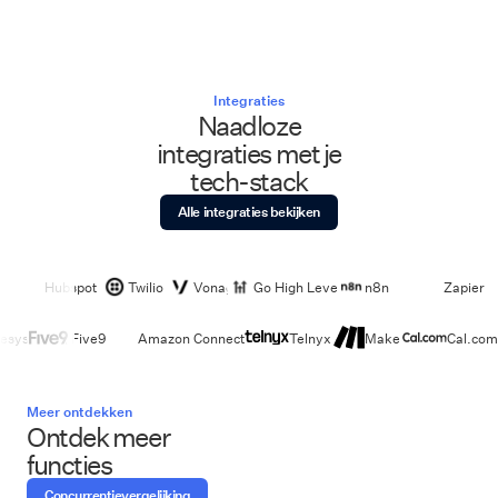
Integraties
Naadloze
integraties met je
tech-stack
Alle integraties bekijken
Hubspot
Twilio
Vonage
Go High Level
n8n
Zapier
esys
Five9
Amazon Connect
Telnyx
Make
Cal.com
Meer ontdekken
Ontdek meer
functies
Concurrentievergelijking