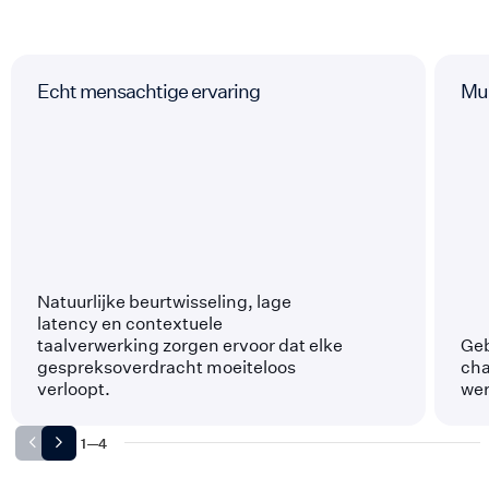
Echt mensachtige ervaring
Mul
Natuurlijke beurtwisseling, lage
latency en contextuele
taalverwerking zorgen ervoor dat elke
Geb
gespreksoverdracht moeiteloos
cha
verloopt.
wer
1
—
4