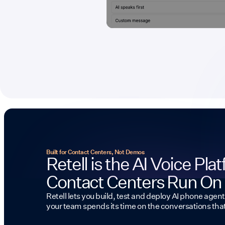
Built for Contact Centers, Not Demos
Retell is the AI Voice Pla
Contact Centers Run On
Retell lets you build, test and deploy AI phone agent
your team spends its time on the conversations tha