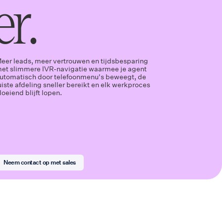
r.
eer leads, meer vertrouwen en tijdsbesparing
et slimmere IVR-navigatie waarmee je agent
utomatisch door telefoonmenu's beweegt, de
uiste afdeling sneller bereikt en elk werkproces
loeiend blijft lopen.
Neem contact op met sales