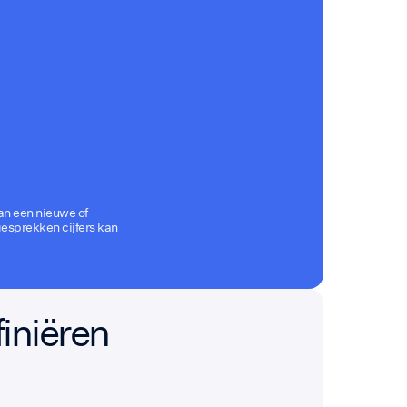
an een nieuwe of
esprekken cijfers kan
finiëren