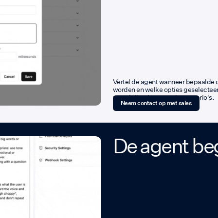
Vertel de agent wanneer bepaalde c
worden en welke opties geselectee
verschillende gespreksscenario's.
Neem contact op met sales
De agent be