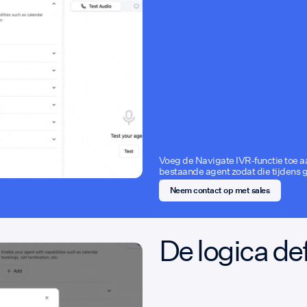
Voeg de Navigate IVR-functie toe a
bestaande agent zodat die tijdens g
intoetsen.
Neem contact op met sales
De logica de