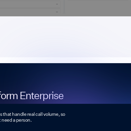
tform Enterprise
s that handle real call volume, so
t need a person.