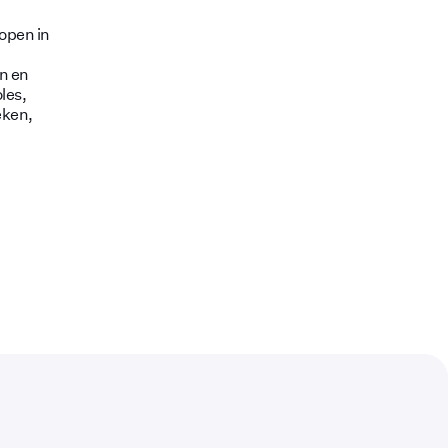
lopen in
en en
les,
eken,