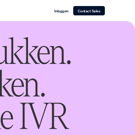
Inloggen
Contact Sales
ukken.
ken.
de IVR