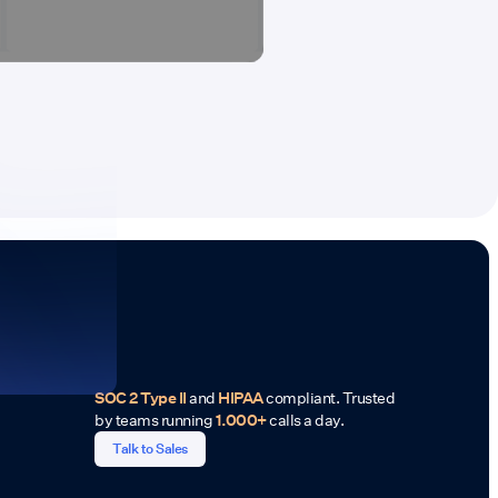
SOC 2 Type II
and
HIPAA
compliant. Trusted
by teams running
1.000+
calls a day.
Talk to Sales