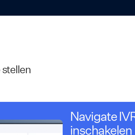
 stellen
Navigate IV
inschakelen