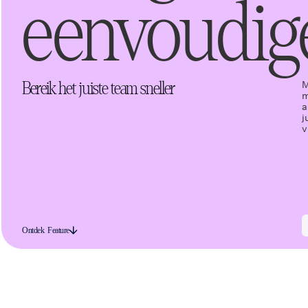
eenvoudige
M
Bereik het juiste team sneller
m
a
j
v
Ontdek Feature