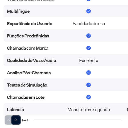
Multilíngue
Multilíngue
Experiência do Usuário
Experiência do Usuário
Facilidade de uso
Funções Predefinidas
Funções Predefinidas
Chamada com Marca
Chamada com Marca
Qualidade de Voz e Áudio
Qualidade de Voz e Áudio
Excelente
Análise Pós-Chamada
Análise Pós-Chamada
Testes de Simulação
Testes de Simulação
Chamadas em Lote
Chamadas em Lote
Latência
Latência
Menos de um segundo
1
—
7