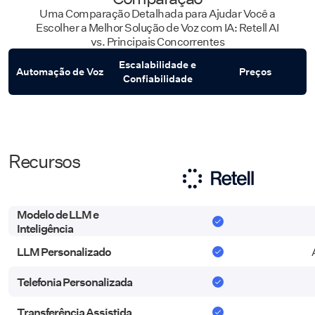
Uma Comparação Detalhada para Ajudar Você a
Escolher a Melhor Solução de Voz com IA: Retell AI
vs. Principais Concorrentes
Escalabilidade e
Automação de Voz
Preços
Confiabilidade
Recursos
Recursos
Modelo de LLM e
Modelo de LLM e
Inteligência
Inteligência
LLM Personalizado
LLM Personalizado
Telefonia Personalizada
Telefonia Personalizada
Transferência Assistida
Transferência Assistida