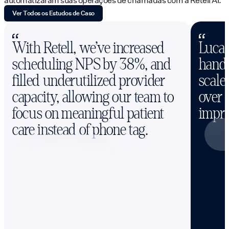
Ver Todos os Estudos de Caso
With Retell, we’ve increased
Lucas
scheduling NPS by 38%, and
handl
filled underutilized provider
scale
capacity, allowing our team to
over 
focus on meaningful patient
impro
care instead of phone tag.
R
Reproduzir Vídeo