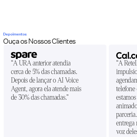
Depoimentos
Ouça os Nossos Clientes
“A URA anterior atendia
“A Retel
cerca de 5% das chamadas.
impulsi
Depois de lançar o AI Voice
agendam
Agent, agora ela atende mais
telefone
de 30% das chamadas.”
estamos
animado
parceria
entrega 
voz dele