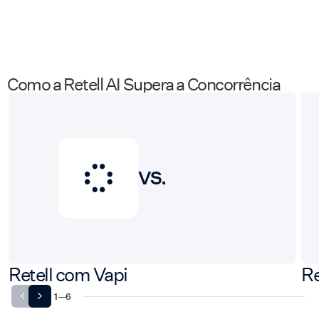
Como a Retell AI Supera a Concorrência
VS.
Retell com Vapi
Re
1
—
6