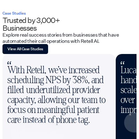
Case Studies
Trusted by 3,000+
Businesses
Explore real success stories from businesses that have
automated their call operations with Retell AI.
View All Case Studies
With Retell, we’ve increased
Lucas
scheduling NPS by 38%, and
handl
filled underutilized provider
scale
capacity, allowing our team to
over 
focus on meaningful patient
impro
care instead of phone tag.
V
Video abspielen