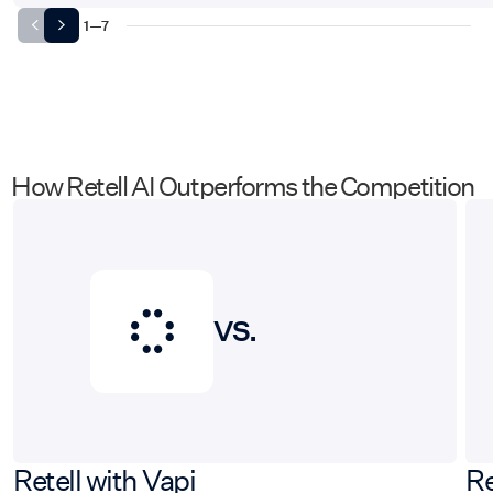
1
—
7
How Retell AI Outperforms the Competition
VS.
Retell with Vapi
Re