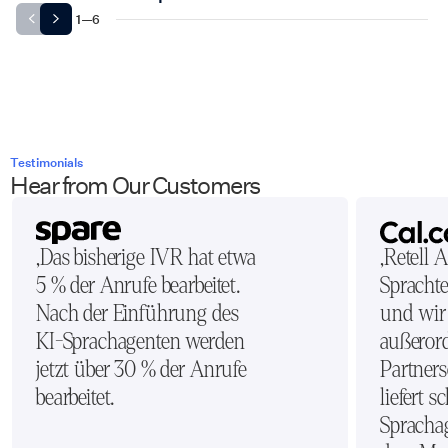
1
—
6
Testimonials
Hear from Our Customers
„Das bisherige IVR hat etwa
„Retell 
5 % der Anrufe bearbeitet.
Sprachte
Nach der Einführung des
und wir
KI-Sprachagenten werden
außerord
jetzt über 30 % der Anrufe
Partners
bearbeitet.
liefert s
Sprachag