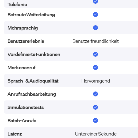
Telefonie
Telefonie
Betreute Weiterleitung
Betreute Weiterleitung
Mehrsprachig
Mehrsprachig
Benutzererlebnis
Benutzererlebnis
Benutzerfreundlichkeit
Vordefinierte Funktionen
Vordefinierte Funktionen
Markenanruf
Markenanruf
Sprach- & Audioqualität
Sprach- & Audioqualität
Hervorragend
Anrufnachbearbeitung
Anrufnachbearbeitung
Simulationstests
Simulationstests
Batch-Anrufe
Batch-Anrufe
Latenz
Latenz
Unter einer Sekunde