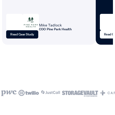
Mike Tadlock
COO
Pine Park Health
Read Case Study
Read C