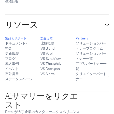
債権回収
リソース
製品とサポート
製品比較
Partners
ドキュメント
比較概要
ソリューションパー
料金
VS Bland
トナープログラム
更新履歴
VS Vapi
ソリューションパー
ブログ
VS Synthflow
トナー一覧
導入事例
VS Thoughtly
アプリパートナー一
イベント
VS Decagon
覧
市外局番
VS Sierra
クリエイターパート
ステータスページ
ナー
AIサマリーをリクエ
スト
Retellが大手企業のカスタマーエクスペリエンス