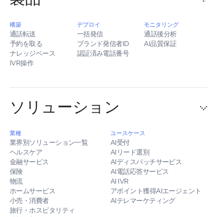
構築
デプロイ
モニタリング
通話転送
一括発信
通話後分析
予約を取る
ブランド発信者ID
AI品質保証
ナレッジベース
認証済み電話番号
IVR操作
ソリューション
業種
ユースケース
業界別ソリューション一覧
AI受付
ヘルスケア
AIリード選別
金融サービス
AIディスパッチサービス
保険
AI電話応答サービス
物流
AI IVR
ホームサービス
アポイント獲得AIエージェント
小売・消費者
AIテレマーケティング
旅行・ホスピタリティ