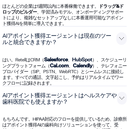
ほとんどの企業は1週間以内に本番稼働できます。
ドラッグ&ド
ロップのビルダー
、学習済みモデル、オンボーディングサポー
トにより、複雑なセットアップなしに本番運用可能なアポイン
ト獲得AIを簡単に導入できます。
AIアポイント獲得エージェントは現在のツー
ルと統合できますか？
Salesforce
HubSpot
はい。RetellはCRM（
、
）、スケジューリ
Cal.com
Calendly
ングプラットフォーム（
、
）、テレフォニー
プロバイダー（SIP、PSTN、WebRTC）とシームレスに接続し
ます。すべての通話、文字起こし、予約はリアルタイムでワー
クフローに記録されます。
AIアポイント獲得エージェントはヘルスケアや
歯科医院でも使えますか？
もちろんです。HIPAA対応のフローを提供しているため、診療所
はアポイント獲得AIの歯科向けソリューションを使って、受