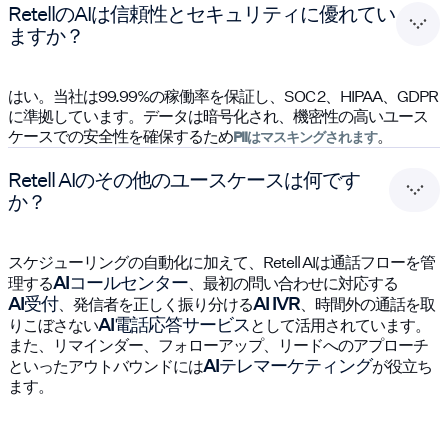
RetellのAIは信頼性とセキュリティに優れてい
ますか？
はい。当社は99.99%の稼働率を保証し、SOC 2、HIPAA、GDPR
に準拠しています。データは暗号化され、機密性の高いユース
ケースでの安全性を確保するため
。
PIIはマスキングされます
Retell AIのその他のユースケースは何です
か？
スケジューリングの自動化に加えて、Retell AIは通話フローを管
AIコールセンター
理する
、最初の問い合わせに対応する
AI受付
AI IVR
、発信者を正しく振り分ける
、時間外の通話を取
AI電話応答サービス
りこぼさない
として活用されています。
また、リマインダー、フォローアップ、リードへのアプローチ
AIテレマーケティング
といったアウトバウンドには
が役立ち
ます。