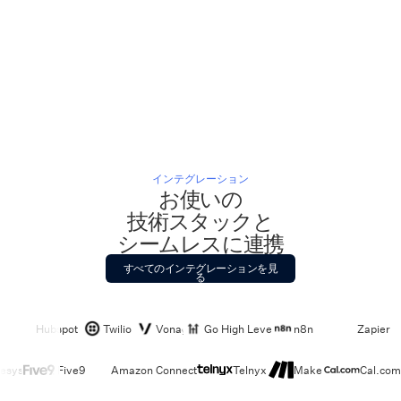
インテグレーション
お使いの
技術スタックと
シームレスに連携
すべてのインテグレーションを見
る
Hubspot
Twilio
Vonage
Go High Level
n8n
Zapier
esys
Five9
Amazon Connect
Telnyx
Make
Cal.com