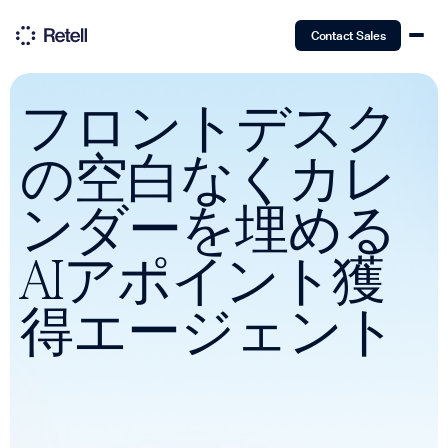
Contact Sales
フロントデスク
の空白なくカレ
ンダーを埋める
AIアポイント獲
得エージェント