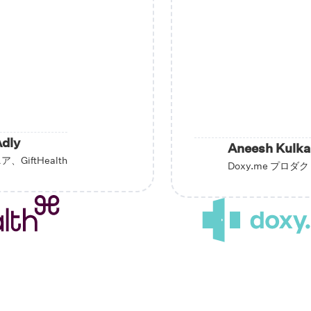
Adly
Aneesh Kulka
GiftHealth
Doxy.me プロ