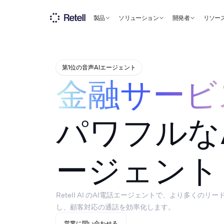
製品
ソリューション
開発者
リソー
第1位の音声AIエージェント
金融サービ
パワフルな
ージェント
Retell AI のAI電話エージェントで、より多くの
し、顧客対応の通話を効率化します。
営業に問い合わせる