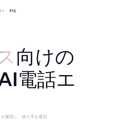
ス
料金
ス
向けの
AI電話エ
リードを獲得し、借り手を選別