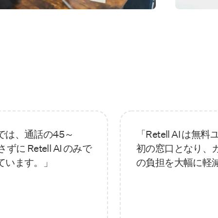
では、通話の45～
「Retell AI 
に Retell AI のみで
初の窓口となり、
ています。」
の負担を大幅に軽