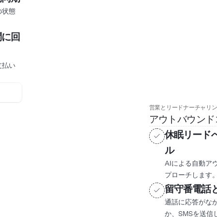
の状態
問に回
支払い
営業とリードナーチャリ
アウトバウンド
休眠リード
ル
AIによる自動ア
プローチします
留守番電話
通話に応答がな
か、SMSを送信