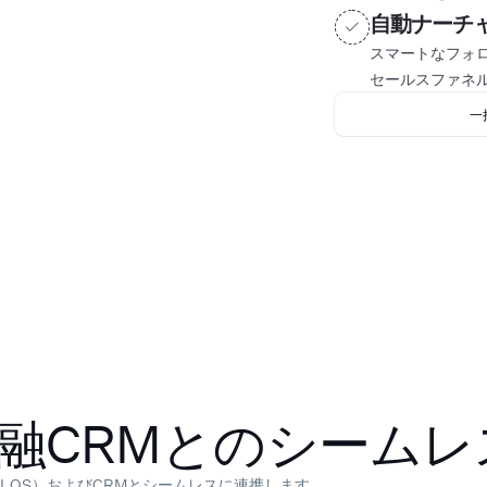
自動ナーチ
スマートなフォ
セールスファネ
一
融CRMとのシームレ
ム（LOS）およびCRMとシームレスに連携します。