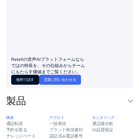
Retellの音声AIプラットフォームなら
ではの特長を、その仕組みからチーム
にもたらす価値までご覧ください。
無料で試す
営業に問い合わせる
製品
構築
デプロイ
モニタリング
通話転送
一括発信
通話後分析
予約を取る
ブランド発信者ID
AI品質保証
ナレッジベース
認証済み電話番号