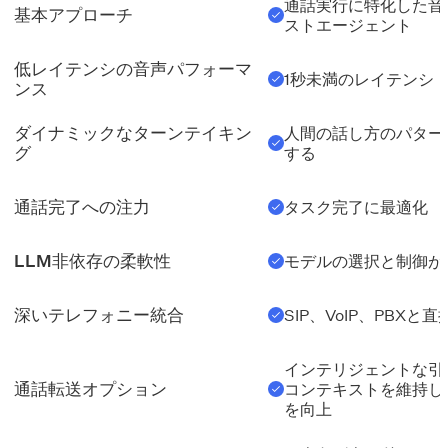
通話実行に特化した音
基本アプローチ
ストエージェント
低レイテンシの音声パフォーマ
1秒未満のレイテンシ
ンス
ダイナミックなターンテイキン
人間の話し方のパター
グ
する
通話完了への注力
タスク完了に最適化
LLM非依存の柔軟性
モデルの選択と制御が
深いテレフォニー統合
SIP、VoIP、PBXと
インテリジェントな引
通話転送オプション
コンテキストを維持し
を向上