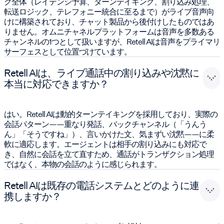
ク全体（レイテンシ予算、ターンテイキング、割り込み処理、
転送ロジック、テレフォニー統合に至るまで）がライブ音声向
けに構築されており、チャット製品から後付けしたものではあ
りません。オムニチャネルプラットフォームは音声を多数ある
チャンネルの1つとして扱いますが、Retell AIは音声をプライマリ
サーフェスとして位置づけています。
Retell AIは、ライブ通話中の割り込みや沈黙に
本当に対応できますか？
はい。Retell AIは動的ターンテイキングを採用しており、実際の
会話パターン——重なり発話、バックチャンネル（「うんう
ん」「そうですね」）、言いかけた文、気まずい沈黙——に柔
軟に適応します。エージェントは相手の割り込みにも対応で
き、自然に会話を立て直すため、通話がトランザクション処理
ではなく、本物の会話のように感じられます。
Retell AIは既存の電話システムとどのように連
携しますか？