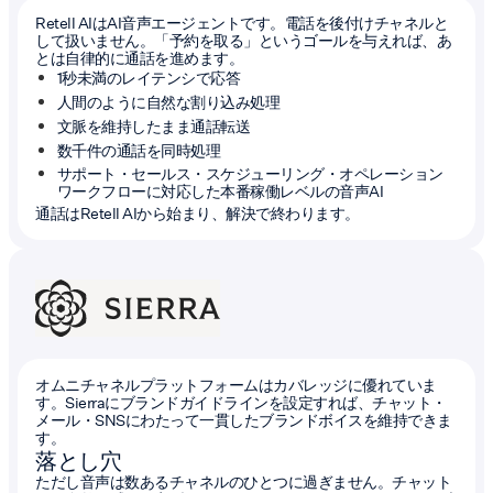
Retell AIはAI音声エージェントです。電話を後付けチャネルと
して扱いません。「予約を取る」というゴールを与えれば、あ
とは自律的に通話を進めます。
1秒未満のレイテンシで応答
人間のように自然な割り込み処理
文脈を維持したまま通話転送
数千件の通話を同時処理
サポート・セールス・スケジューリング・オペレーション
ワークフローに対応した本番稼働レベルの音声AI
通話はRetell AIから始まり、解決で終わります。
オムニチャネルプラットフォームはカバレッジに優れていま
す。Sierraにブランドガイドラインを設定すれば、チャット・
メール・SNSにわたって一貫したブランドボイスを維持できま
す。
落とし穴
ただし音声は数あるチャネルのひとつに過ぎません。チャット