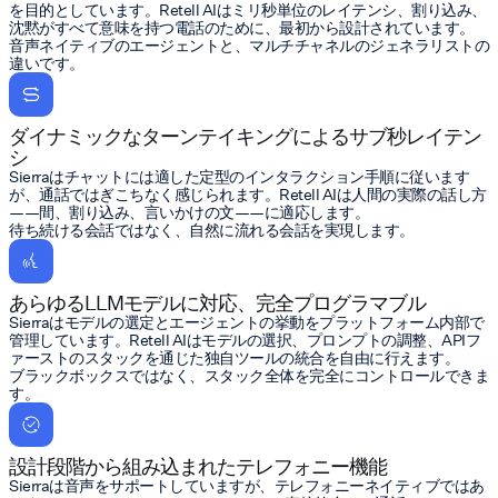
を目的としています。Retell AIはミリ秒単位のレイテンシ、割り込み、
沈黙がすべて意味を持つ電話のために、最初から設計されています。
音声ネイティブのエージェントと、マルチチャネルのジェネラリストの
違いです。
ダイナミックなターンテイキングによるサブ秒レイテン
シ
Sierraはチャットには適した定型のインタラクション手順に従います
が、通話ではぎこちなく感じられます。Retell AIは人間の実際の話し方
——間、割り込み、言いかけの文——に適応します。
待ち続ける会話ではなく、自然に流れる会話を実現します。
あらゆるLLMモデルに対応、完全プログラマブル
Sierraはモデルの選定とエージェントの挙動をプラットフォーム内部で
管理しています。Retell AIはモデルの選択、プロンプトの調整、APIフ
ァーストのスタックを通じた独自ツールの統合を自由に行えます。
ブラックボックスではなく、スタック全体を完全にコントロールできま
す。
設計段階から組み込まれたテレフォニー機能
Sierraは音声をサポートしていますが、テレフォニーネイティブではあ