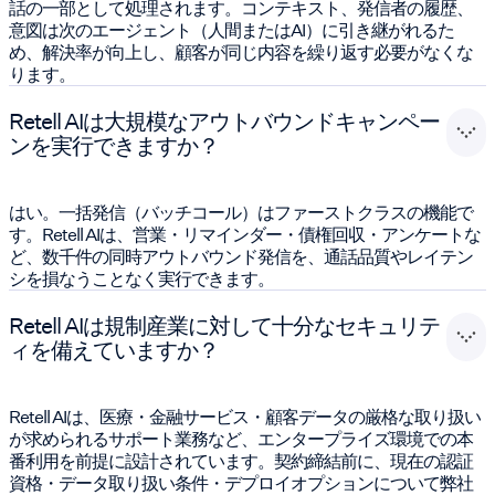
話の一部として処理されます。コンテキスト、発信者の履歴、
意図は次のエージェント（人間またはAI）に引き継がれるた
め、解決率が向上し、顧客が同じ内容を繰り返す必要がなくな
ります。
Retell AIは大規模なアウトバウンドキャンペー
ンを実行できますか？
はい。一括発信（バッチコール）はファーストクラスの機能で
す。Retell AIは、営業・リマインダー・債権回収・アンケートな
ど、数千件の同時アウトバウンド発信を、通話品質やレイテン
シを損なうことなく実行できます。
Retell AIは規制産業に対して十分なセキュリテ
ィを備えていますか？
Retell AIは、医療・金融サービス・顧客データの厳格な取り扱い
が求められるサポート業務など、エンタープライズ環境での本
番利用を前提に設計されています。契約締結前に、現在の認証
資格・データ取り扱い条件・デプロイオプションについて弊社