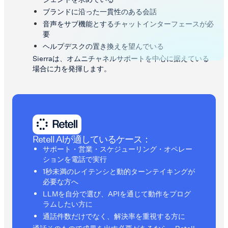
ブランドに沿った一貫性のある会話
音声をサブ機能とするチャットインターフェースが必
要
ヘルプデスクの置き換えを望んでいる
Sierraは、オムニチャネルサポートを中心に据えている
場合に力を発揮します。
Retell AIが適しているケース：
サポート・営業・スケジューリング・オペレー
ションを電話で実行
1秒未満のレイテンシと動的ターンテイキングが
必要な方へ
LLMを自分で選び、APIを通じて動作をプログ
ラムしたい方に
通話件数だけでなく、解決率を重視する方に