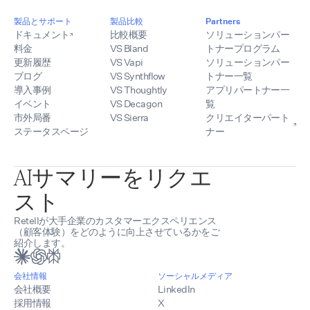
製品とサポート
製品比較
Partners
ドキュメント
比較概要
ソリューションパー
料金
VS Bland
トナープログラム
更新履歴
VS Vapi
ソリューションパー
ブログ
VS Synthflow
トナー一覧
導入事例
VS Thoughtly
アプリパートナー一
イベント
VS Decagon
覧
市外局番
VS Sierra
クリエイターパート
ステータスページ
ナー
AIサマリーをリクエ
スト
Retellが大手企業のカスタマーエクスペリエンス
（顧客体験）をどのように向上させているかをご
紹介します。
会社情報
ソーシャルメディア
会社概要
LinkedIn
採用情報
X